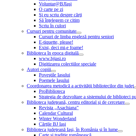
Voluntar@BJIaşi
O carte pe zi
Şi eu scriu despre cărţi
Să înţelegem ce citim
Scriu în culori
Cursuri pentru comunitate
Cursuri de limba engleză pentru seniori
E-tiquette, please!
Exist, deci mi-e foame!
Biblioteca în epoca digitală
www.bjiasi.ro
Digitizarea colecţiilor speciale
Autori copiii
Poveştile Iaşului
Poemele Iaşului
Coordonarea metodică a activităţii bibliotecilor din judeţ
ProBiblioteca
Strategia de dezvoltare a sistemului de biblioteci pu
Biblioteca judeţeană, centru editorial şi de cercetare
Revista „Asachiana”
Calendar Cultural
Winter Wonderland
Cărţile BJ Iaşi
Biblioteca judeţeană Iaşi, în România şi în lume
Carte şi tradiţie românească