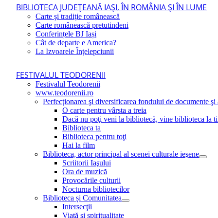
BIBLIOTECA JUDEŢEANĂ IAŞI, ÎN ROMÂNIA ŞI ÎN LUME
Carte şi tradiţie românească
Carte românească pretutindeni
Conferințele BJ Iași
Cât de departe e America?
La Izvoarele Înţelepciunii
FESTIVALUL TEODORENII
Festivalul Teodorenii
www.teodorenii.ro
Perfecţionarea şi diversificarea fondului de documente şi a
O carte pentru vârsta a treia
Dacă nu poţi veni la bibliotecă, vine biblioteca la t
Biblioteca ta
Biblioteca pentru toţi
Hai la film
Biblioteca, actor principal al scenei culturale ieşene
Scriitorii Iaşului
Ora de muzică
Provocările culturii
Nocturna bibliotecilor
Biblioteca și Comunitatea
Intersecţii
Viaţă şi spiritualitate