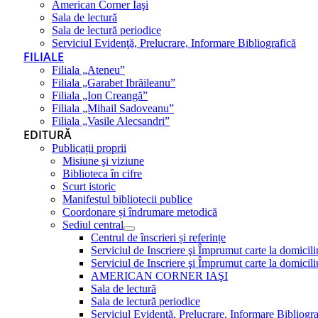
American Corner Iaşi
Sala de lectură
Sala de lectură periodice
Serviciul Evidenţă, Prelucrare, Informare Bibliografică
FILIALE
Filiala „Ateneu”
Filiala „Garabet Ibrăileanu”
Filiala „Ion Creangă”
Filiala „Mihail Sadoveanu”
Filiala „Vasile Alecsandri”
EDITURĂ
Publicații proprii
Misiune şi viziune
Biblioteca în cifre
Scurt istoric
Manifestul bibliotecii publice
Coordonare și îndrumare metodică
Sediul central
Centrul de înscrieri și referințe
Serviciul de Inscriere şi Împrumut carte la domici
Serviciul de Inscriere şi Împrumut carte la domici
AMERICAN CORNER IAŞI
Sala de lectură
Sala de lectură periodice
Serviciul Evidenţă, Prelucrare, Informare Bibliogra