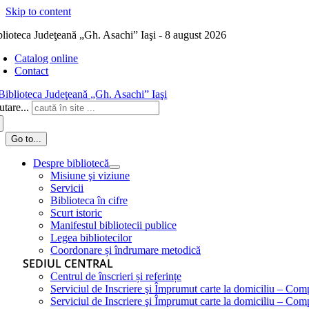
Skip to content
blioteca Judeţeană „Gh. Asachi” Iaşi - 8 august 2026
Catalog online
Contact
tare...
Go to...
Despre bibliotecă
Misiune şi viziune
Servicii
Biblioteca în cifre
Scurt istoric
Manifestul bibliotecii publice
Legea bibliotecilor
Coordonare și îndrumare metodică
SEDIUL CENTRAL
Centrul de înscrieri și referințe
Serviciul de Inscriere şi Împrumut carte la domiciliu – Com
Serviciul de Inscriere şi Împrumut carte la domiciliu – Co