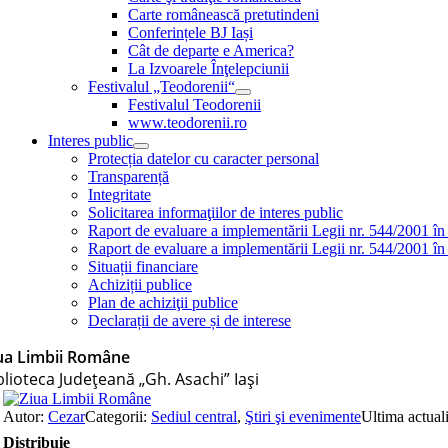
Carte românească pretutindeni
Conferințele BJ Iași
Cât de departe e America?
La Izvoarele Înţelepciunii
Festivalul „Teodorenii“
Festivalul Teodorenii
www.teodorenii.ro
Interes public
Protecția datelor cu caracter personal
Transparență
Integritate
Solicitarea informaţiilor de interes public
Raport de evaluare a implementării Legii nr. 544/2001 în
Raport de evaluare a implementării Legii nr. 544/2001 în
Situații financiare
Achiziții publice
Plan de achiziţii publice
Declarații de avere și de interese
ua Limbii Române
blioteca Judeţeană „Gh. Asachi” Iaşi
Autor:
Cezar
Categorii:
Sediul central
,
Ştiri şi evenimente
Ultima actual
Distribuie