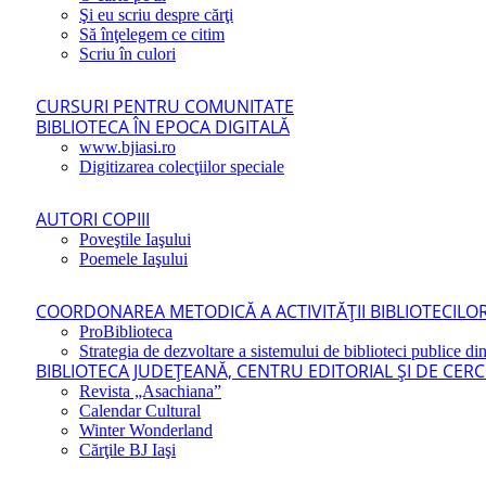
Şi eu scriu despre cărţi
Să înţelegem ce citim
Scriu în culori
CURSURI PENTRU COMUNITATE
BIBLIOTECA ÎN EPOCA DIGITALĂ
www.bjiasi.ro
Digitizarea colecţiilor speciale
AUTORI COPIII
Poveştile Iaşului
Poemele Iaşului
COORDONAREA METODICĂ A ACTIVITĂŢII BIBLIOTECILOR
ProBiblioteca
Strategia de dezvoltare a sistemului de biblioteci publice din
BIBLIOTECA JUDEŢEANĂ, CENTRU EDITORIAL ŞI DE CER
Revista „Asachiana”
Calendar Cultural
Winter Wonderland
Cărţile BJ Iaşi