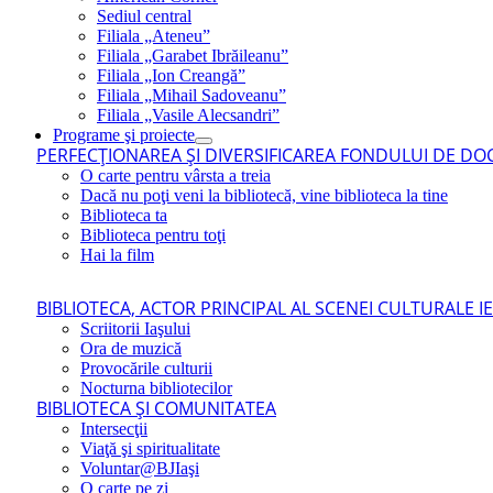
Sediul central
Filiala „Ateneu”
Filiala „Garabet Ibrăileanu”
Filiala „Ion Creangă”
Filiala „Mihail Sadoveanu”
Filiala „Vasile Alecsandri”
Programe şi proiecte
PERFECŢIONAREA ŞI DIVERSIFICAREA FONDULUI DE DOC
O carte pentru vârsta a treia
Dacă nu poţi veni la bibliotecă, vine biblioteca la tine
Biblioteca ta
Biblioteca pentru toţi
Hai la film
BIBLIOTECA, ACTOR PRINCIPAL AL SCENEI CULTURALE I
Scriitorii Iaşului
Ora de muzică
Provocările culturii
Nocturna bibliotecilor
BIBLIOTECA ŞI COMUNITATEA
Intersecţii
Viaţă şi spiritualitate
Voluntar@BJIaşi
O carte pe zi