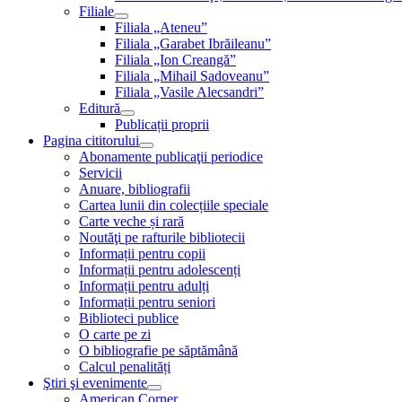
Filiale
Filiala „Ateneu”
Filiala „Garabet Ibrăileanu”
Filiala „Ion Creangă”
Filiala „Mihail Sadoveanu”
Filiala „Vasile Alecsandri”
Editură
Publicații proprii
Pagina cititorului
Abonamente publicaţii periodice
Servicii
Anuare, bibliografii
Cartea lunii din colecțiile speciale
Carte veche și rară
Noutăţi pe rafturile bibliotecii
Informații pentru copii
Informații pentru adolescenți
Informații pentru adulți
Informații pentru seniori
Biblioteci publice
O carte pe zi
O bibliografie pe săptămână
Calcul penalități
Ştiri şi evenimente
American Corner