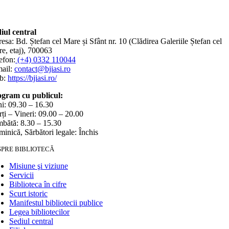
iul central
esa: Bd. Ștefan cel Mare și Sfânt nr. 10 (Clădirea Galeriile Ștefan cel
e, etaj), 700063
efon:
(+4) 0332 110044
ail:
contact@bjiasi.ro
b:
https://bjiasi.ro/
gram cu publicul:
i: 09.30 – 16.30
ți – Vineri: 09.00 – 20.00
bătă: 8.30 – 15.30
inică, Sărbători legale: Închis
SPRE BIBLIOTECĂ
Misiune şi viziune
Servicii
Biblioteca în cifre
Scurt istoric
Manifestul bibliotecii publice
Legea bibliotecilor
Sediul central