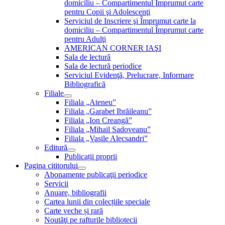
domiciliu – Compartimentul Împrumut carte
pentru Copii şi Adolescenţi
Serviciul de Inscriere şi Împrumut carte la
domiciliu – Compartimentul Împrumut carte
pentru Adulţi
AMERICAN CORNER IAŞI
Sala de lectură
Sala de lectură periodice
Serviciul Evidenţă, Prelucrare, Informare
Bibliografică
Filiale
Filiala „Ateneu”
Filiala „Garabet Ibrăileanu”
Filiala „Ion Creangă”
Filiala „Mihail Sadoveanu”
Filiala „Vasile Alecsandri”
Editură
Publicații proprii
Pagina cititorului
Abonamente publicaţii periodice
Servicii
Anuare, bibliografii
Cartea lunii din colecțiile speciale
Carte veche și rară
Noutăţi pe rafturile bibliotecii