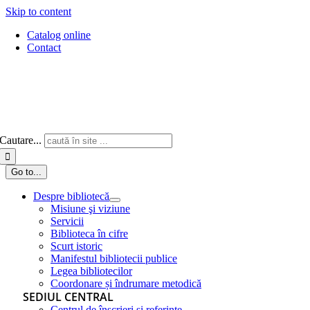
Skip to content
Catalog online
Contact
Cautare...
Go to...
Despre bibliotecă
Misiune şi viziune
Servicii
Biblioteca în cifre
Scurt istoric
Manifestul bibliotecii publice
Legea bibliotecilor
Coordonare și îndrumare metodică
SEDIUL CENTRAL
Centrul de înscrieri și referințe