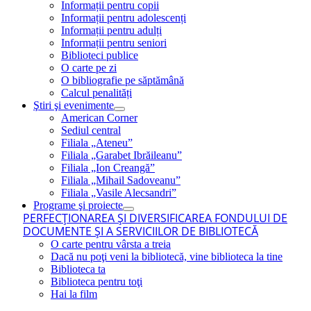
Informații pentru copii
Informații pentru adolescenți
Informații pentru adulți
Informații pentru seniori
Biblioteci publice
O carte pe zi
O bibliografie pe săptămână
Calcul penalități
Ştiri şi evenimente
American Corner
Sediul central
Filiala „Ateneu”
Filiala „Garabet Ibrăileanu”
Filiala „Ion Creangă”
Filiala „Mihail Sadoveanu”
Filiala „Vasile Alecsandri”
Programe şi proiecte
PERFECŢIONAREA ŞI DIVERSIFICAREA FONDULUI DE
DOCUMENTE ŞI A SERVICIILOR DE BIBLIOTECĂ
O carte pentru vârsta a treia
Dacă nu poţi veni la bibliotecă, vine biblioteca la tine
Biblioteca ta
Biblioteca pentru toţi
Hai la film