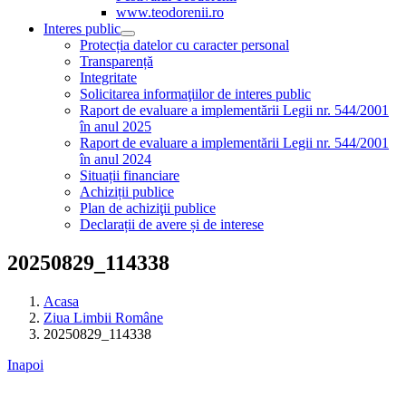
www.teodorenii.ro
Interes public
Protecția datelor cu caracter personal
Transparență
Integritate
Solicitarea informaţiilor de interes public
Raport de evaluare a implementării Legii nr. 544/2001
în anul 2025
Raport de evaluare a implementării Legii nr. 544/2001
în anul 2024
Situații financiare
Achiziții publice
Plan de achiziţii publice
Declarații de avere și de interese
20250829_114338
Acasa
Ziua Limbii Române
20250829_114338
Inapoi