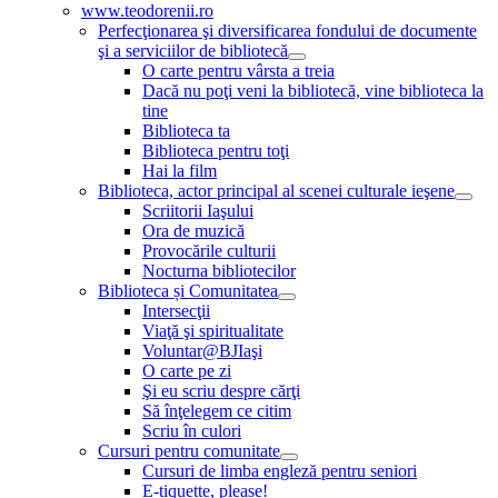
www.teodorenii.ro
Perfecţionarea şi diversificarea fondului de documente
şi a serviciilor de bibliotecă
O carte pentru vârsta a treia
Dacă nu poţi veni la bibliotecă, vine biblioteca la
tine
Biblioteca ta
Biblioteca pentru toţi
Hai la film
Biblioteca, actor principal al scenei culturale ieşene
Scriitorii Iaşului
Ora de muzică
Provocările culturii
Nocturna bibliotecilor
Biblioteca și Comunitatea
Intersecţii
Viaţă şi spiritualitate
Voluntar@BJIaşi
O carte pe zi
Şi eu scriu despre cărţi
Să înţelegem ce citim
Scriu în culori
Cursuri pentru comunitate
Cursuri de limba engleză pentru seniori
E-tiquette, please!