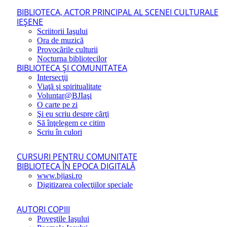
BIBLIOTECA, ACTOR PRINCIPAL AL SCENEI CULTURALE
IEŞENE
Scriitorii Iaşului
Ora de muzică
Provocările culturii
Nocturna bibliotecilor
BIBLIOTECA ŞI COMUNITATEA
Intersecţii
Viaţă şi spiritualitate
Voluntar@BJIaşi
O carte pe zi
Şi eu scriu despre cărţi
Să înţelegem ce citim
Scriu în culori
CURSURI PENTRU COMUNITATE
BIBLIOTECA ÎN EPOCA DIGITALĂ
www.bjiasi.ro
Digitizarea colecţiilor speciale
AUTORI COPIII
Poveştile Iaşului