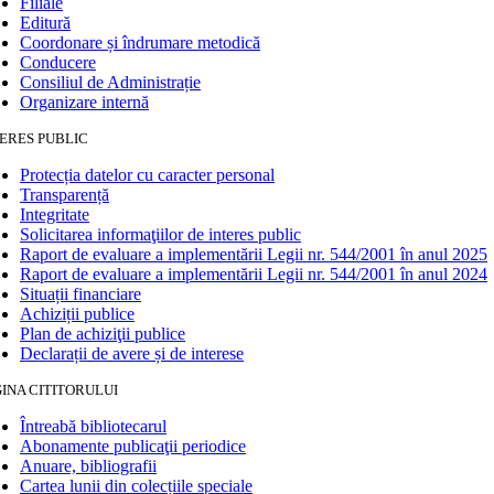
Filiale
Editură
Coordonare și îndrumare metodică
Conducere
Consiliul de Administrație
Organizare internă
ERES PUBLIC
Protecția datelor cu caracter personal
Transparență
Integritate
Solicitarea informaţiilor de interes public
Raport de evaluare a implementării Legii nr. 544/2001 în anul 2025
Raport de evaluare a implementării Legii nr. 544/2001 în anul 2024
Situații financiare
Achiziții publice
Plan de achiziţii publice
Declarații de avere și de interese
INA CITITORULUI
Întreabă bibliotecarul
Abonamente publicaţii periodice
Anuare, bibliografii
Cartea lunii din colecțiile speciale