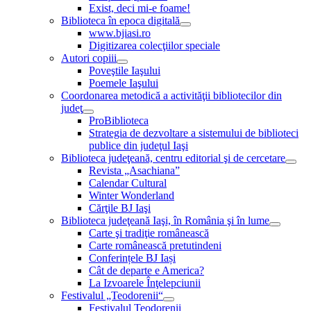
Exist, deci mi-e foame!
Biblioteca în epoca digitală
www.bjiasi.ro
Digitizarea colecţiilor speciale
Autori copiii
Poveştile Iaşului
Poemele Iaşului
Coordonarea metodică a activităţii bibliotecilor din
judeţ
ProBiblioteca
Strategia de dezvoltare a sistemului de biblioteci
publice din judeţul Iaşi
Biblioteca judeţeană, centru editorial şi de cercetare
Revista „Asachiana”
Calendar Cultural
Winter Wonderland
Cărţile BJ Iaşi
Biblioteca judeţeană Iaşi, în România şi în lume
Carte şi tradiţie românească
Carte românească pretutindeni
Conferințele BJ Iași
Cât de departe e America?
La Izvoarele Înţelepciunii
Festivalul „Teodorenii“
Festivalul Teodorenii