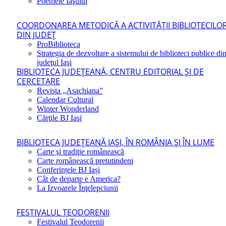
Poemele Iaşului
COORDONAREA METODICĂ A ACTIVITĂŢII BIBLIOTECILO
DIN JUDEŢ
ProBiblioteca
Strategia de dezvoltare a sistemului de biblioteci publice di
judeţul Iaşi
BIBLIOTECA JUDEŢEANĂ, CENTRU EDITORIAL ŞI DE
CERCETARE
Revista „Asachiana”
Calendar Cultural
Winter Wonderland
Cărţile BJ Iaşi
BIBLIOTECA JUDEŢEANĂ IAŞI, ÎN ROMÂNIA ŞI ÎN LUME
Carte şi tradiţie românească
Carte românească pretutindeni
Conferințele BJ Iași
Cât de departe e America?
La Izvoarele Înţelepciunii
FESTIVALUL TEODORENII
Festivalul Teodorenii