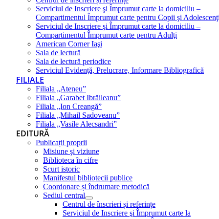
Serviciul de Inscriere şi Împrumut carte la domiciliu –
Compartimentul Împrumut carte pentru Copii şi Adolescenţ
Serviciul de Inscriere şi Împrumut carte la domiciliu –
Compartimentul Împrumut carte pentru Adulţi
American Corner Iaşi
Sala de lectură
Sala de lectură periodice
Serviciul Evidenţă, Prelucrare, Informare Bibliografică
FILIALE
Filiala „Ateneu”
Filiala „Garabet Ibrăileanu”
Filiala „Ion Creangă”
Filiala „Mihail Sadoveanu”
Filiala „Vasile Alecsandri”
EDITURĂ
Publicații proprii
Misiune şi viziune
Biblioteca în cifre
Scurt istoric
Manifestul bibliotecii publice
Coordonare și îndrumare metodică
Sediul central
Centrul de înscrieri și referințe
Serviciul de Inscriere şi Împrumut carte la