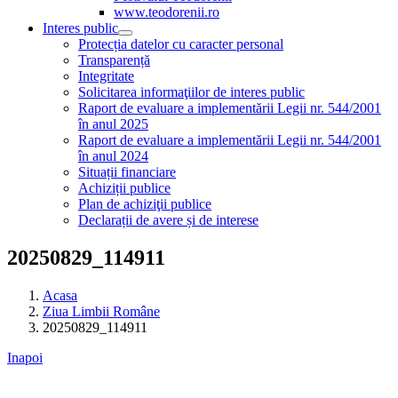
www.teodorenii.ro
Interes public
Protecția datelor cu caracter personal
Transparență
Integritate
Solicitarea informaţiilor de interes public
Raport de evaluare a implementării Legii nr. 544/2001
în anul 2025
Raport de evaluare a implementării Legii nr. 544/2001
în anul 2024
Situații financiare
Achiziții publice
Plan de achiziţii publice
Declarații de avere și de interese
20250829_114911
Acasa
Ziua Limbii Române
20250829_114911
Inapoi