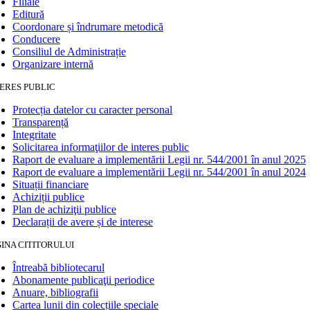
Filiale
Editură
Coordonare și îndrumare metodică
Conducere
Consiliul de Administrație
Organizare internă
ERES PUBLIC
Protecția datelor cu caracter personal
Transparență
Integritate
Solicitarea informaţiilor de interes public
Raport de evaluare a implementării Legii nr. 544/2001 în anul 2025
Raport de evaluare a implementării Legii nr. 544/2001 în anul 2024
Situații financiare
Achiziții publice
Plan de achiziţii publice
Declarații de avere și de interese
INA CITITORULUI
Întreabă bibliotecarul
Abonamente publicaţii periodice
Anuare, bibliografii
Cartea lunii din colecțiile speciale