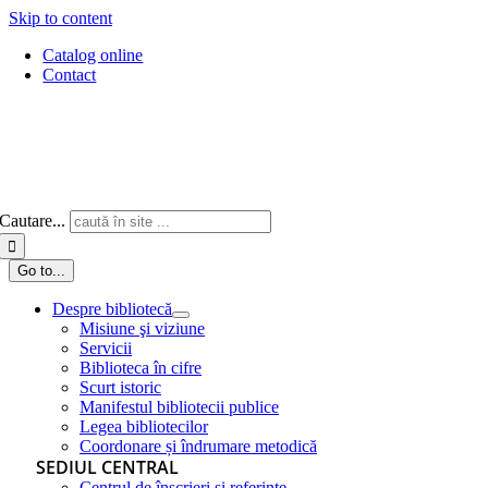
Skip to content
Catalog online
Contact
Cautare...
Go to...
Despre bibliotecă
Misiune şi viziune
Servicii
Biblioteca în cifre
Scurt istoric
Manifestul bibliotecii publice
Legea bibliotecilor
Coordonare și îndrumare metodică
SEDIUL CENTRAL
Centrul de înscrieri și referințe