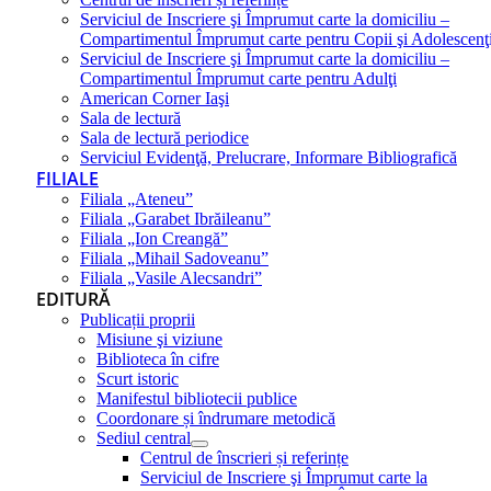
Serviciul de Inscriere şi Împrumut carte la domiciliu –
Compartimentul Împrumut carte pentru Copii şi Adolescenţ
Serviciul de Inscriere şi Împrumut carte la domiciliu –
Compartimentul Împrumut carte pentru Adulţi
American Corner Iaşi
Sala de lectură
Sala de lectură periodice
Serviciul Evidenţă, Prelucrare, Informare Bibliografică
FILIALE
Filiala „Ateneu”
Filiala „Garabet Ibrăileanu”
Filiala „Ion Creangă”
Filiala „Mihail Sadoveanu”
Filiala „Vasile Alecsandri”
EDITURĂ
Publicații proprii
Misiune şi viziune
Biblioteca în cifre
Scurt istoric
Manifestul bibliotecii publice
Coordonare și îndrumare metodică
Sediul central
Centrul de înscrieri și referințe
Serviciul de Inscriere şi Împrumut carte la