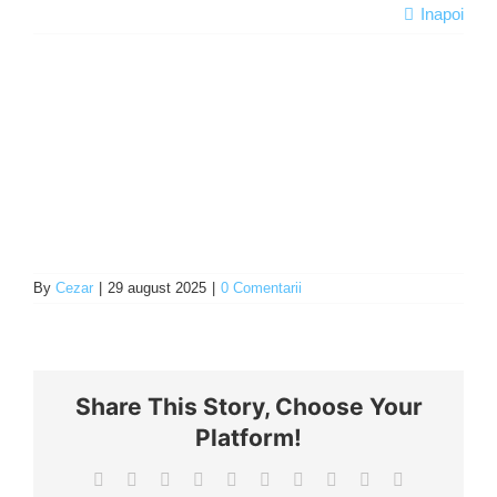
Inapoi
Programe şi proiecte
Interes public
By
Cezar
|
29 august 2025
|
0 Comentarii
Share This Story, Choose Your
Platform!
Facebook
X
Reddit
LinkedIn
WhatsApp
Tumblr
Pinterest
Vk
Xing
E-
mail: