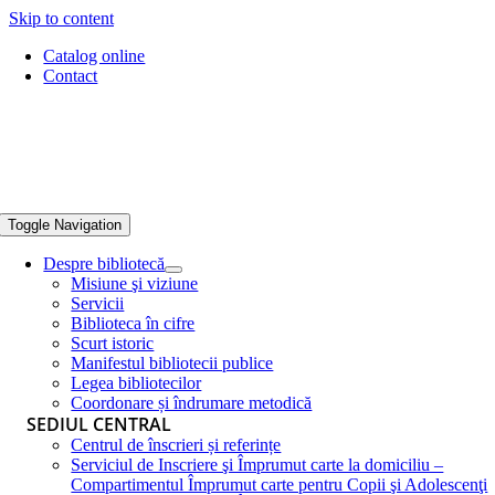
Skip to content
Catalog online
Contact
Toggle Navigation
Despre bibliotecă
Misiune şi viziune
Servicii
Biblioteca în cifre
Scurt istoric
Manifestul bibliotecii publice
Legea bibliotecilor
Coordonare și îndrumare metodică
SEDIUL CENTRAL
Centrul de înscrieri și referințe
Serviciul de Inscriere şi Împrumut carte la domiciliu –
Compartimentul Împrumut carte pentru Copii şi Adolescenţi