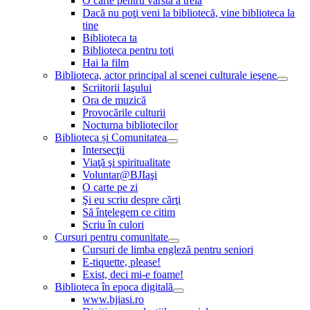
O carte pentru vârsta a treia
Dacă nu poţi veni la bibliotecă, vine biblioteca la
tine
Biblioteca ta
Biblioteca pentru toţi
Hai la film
Biblioteca, actor principal al scenei culturale ieşene
Scriitorii Iaşului
Ora de muzică
Provocările culturii
Nocturna bibliotecilor
Biblioteca și Comunitatea
Intersecţii
Viaţă şi spiritualitate
Voluntar@BJIaşi
O carte pe zi
Şi eu scriu despre cărţi
Să înţelegem ce citim
Scriu în culori
Cursuri pentru comunitate
Cursuri de limba engleză pentru seniori
E-tiquette, please!
Exist, deci mi-e foame!
Biblioteca în epoca digitală
www.bjiasi.ro