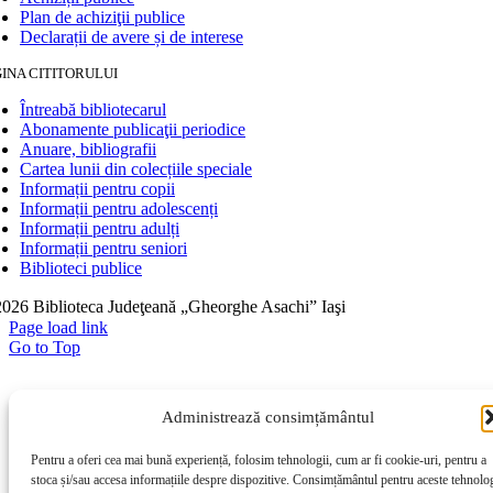
Plan de achiziţii publice
Declarații de avere și de interese
INA CITITORULUI
Întreabă bibliotecarul
Abonamente publicaţii periodice
Anuare, bibliografii
Cartea lunii din colecțiile speciale
Informații pentru copii
Informații pentru adolescenți
Informații pentru adulți
Informații pentru seniori
Biblioteci publice
026 Biblioteca Judeţeană „Gheorghe Asachi” Iaşi
Page load link
Go to Top
Administrează consimțământul
Pentru a oferi cea mai bună experiență, folosim tehnologii, cum ar fi cookie-uri, pentru a
stoca și/sau accesa informațiile despre dispozitive. Consimțământul pentru aceste tehnolog