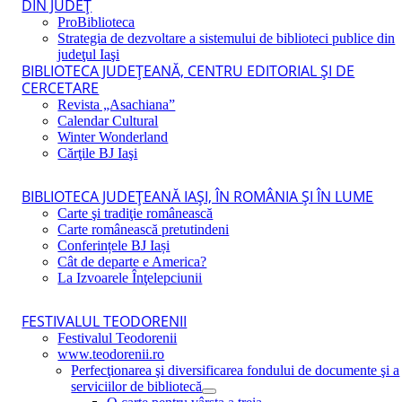
DIN JUDEŢ
ProBiblioteca
Strategia de dezvoltare a sistemului de biblioteci publice din
judeţul Iaşi
BIBLIOTECA JUDEŢEANĂ, CENTRU EDITORIAL ŞI DE
CERCETARE
Revista „Asachiana”
Calendar Cultural
Winter Wonderland
Cărţile BJ Iaşi
BIBLIOTECA JUDEŢEANĂ IAŞI, ÎN ROMÂNIA ŞI ÎN LUME
Carte şi tradiţie românească
Carte românească pretutindeni
Conferințele BJ Iași
Cât de departe e America?
La Izvoarele Înţelepciunii
FESTIVALUL TEODORENII
Festivalul Teodorenii
www.teodorenii.ro
Perfecţionarea şi diversificarea fondului de documente şi a
serviciilor de bibliotecă