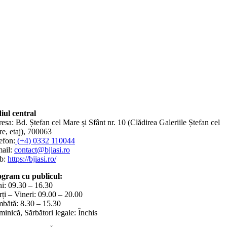
iul central
esa: Bd. Ștefan cel Mare și Sfânt nr. 10 (Clădirea Galeriile Ștefan cel
e, etaj), 700063
efon:
(+4) 0332 110044
ail:
contact@bjiasi.ro
b:
https://bjiasi.ro/
gram cu publicul:
i: 09.30 – 16.30
ți – Vineri: 09.00 – 20.00
bătă: 8.30 – 15.30
inică, Sărbători legale: Închis