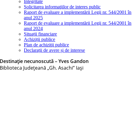
Integritate
Solicitarea informaţiilor de interes public
Raport de evaluare a implementării Legii nr. 544/2001 în
anul 2025
Raport de evaluare a implementării Legii nr. 544/2001 în
anul 2024
Situații financiare
Achiziții publice
Plan de achiziţii publice
Declarații de avere și de interese
Destinație necunoscută – Yves Gandon
Biblioteca Judeţeană „Gh. Asachi” Iaşi