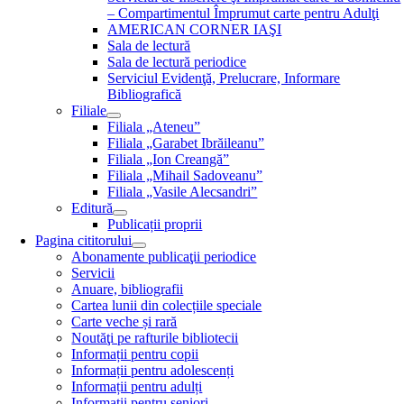
– Compartimentul Împrumut carte pentru Adulţi
AMERICAN CORNER IAŞI
Sala de lectură
Sala de lectură periodice
Serviciul Evidenţă, Prelucrare, Informare
Bibliografică
Filiale
Filiala „Ateneu”
Filiala „Garabet Ibrăileanu”
Filiala „Ion Creangă”
Filiala „Mihail Sadoveanu”
Filiala „Vasile Alecsandri”
Editură
Publicații proprii
Pagina cititorului
Abonamente publicaţii periodice
Servicii
Anuare, bibliografii
Cartea lunii din colecțiile speciale
Carte veche și rară
Noutăţi pe rafturile bibliotecii
Informații pentru copii
Informații pentru adolescenți
Informații pentru adulți
Informații pentru seniori