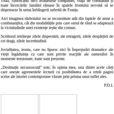
1940, cunoscând deci avatarurile companiei, viața de combatant și
toate încercările familiei rămase în spatele frontului nevoită să se
dispenseze în urma înfrângerii suferită de Franța.
Aici imaginea războiului nu se reconstituie atât din faptele de arme a
combatanților, cât din modalitățile prin care omul de rând se adaptează
la vicisitudinile unei existențe ieșite din comun.
Scriitorul retrăiește zilele dispersării, ale retragerii, zilele despărțirii de
cei dragi, zilele incertitudinii.
Jovialitatea, ironia, care nu lipsesc nici în împrejurări dramatice ale
vieții îngăduința cu care sunt privite reacțiile ale oamenilor în
momente tensionate, toate sunt prezente.
„Destinație necunoscută” este, în opinia mea, una dintre acele cărți
care unește agrementele lecturii cu posibilitatea de a retrăi pagini
scrise ale istoriei contemporane văzute prin prisma unui suflet ales.
P.D.I.