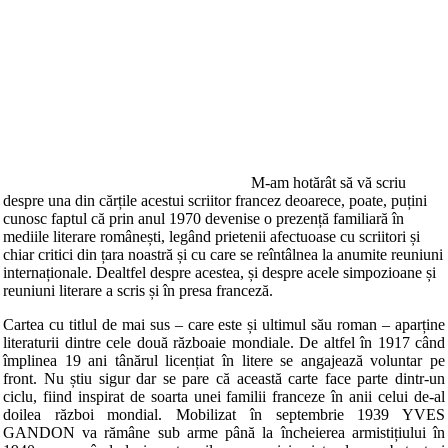
M-am hotărât să vă scriu
despre una din cărțile acestui scriitor francez deoarece, poate, puțini
cunosc faptul că prin anul 1970 devenise o prezență familiară în
mediile literare românești, legând prietenii afectuoase cu scriitori și
chiar critici din țara noastră și cu care se reîntâlnea la anumite reuniuni
internaționale. Dealtfel despre acestea, și despre acele simpozioane și
reuniuni literare a scris și în presa franceză.
Cartea cu titlul de mai sus – care este și ultimul său roman – aparține
literaturii dintre cele două războaie mondiale. De altfel în 1917 când
împlinea 19 ani tânărul licențiat în litere se angajează voluntar pe
front. Nu știu sigur dar se pare că această carte face parte dintr-un
ciclu, fiind inspirat de soarta unei familii franceze în anii celui de-al
doilea război mondial. Mobilizat în septembrie 1939 YVES
GANDON va rămâne sub arme până la încheierea armistițiului în