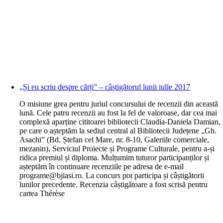
„Și eu scriu despre cărți” – câștigătorul lunii iulie 2017
O
misiune grea pentru juriul concursului de recenzii din această
lună. Cele patru recenzii au fost la fel de valoroase, dar cea mai
complexă aparține cititoarei bibliotecii Claudia-Daniela Damian,
pe care o așteptăm la sediul central al Bibliotecii Județene „Gh.
Asachi” (Bd. Ștefan cel Mare, nr. 8-10, Galeriile comerciale,
mezanin), Serviciul Proiecte și Programe Culturale, pentru a-și
ridica premiul și diploma. Mulțumim tuturor participanților și
așteptăm în continuare recenziile pe adresa de e-mail
programe@bjiasi.ro. La concurs pot participa și câștigătorii
lunilor precedente. Recenzia câștigătoare a fost scrisă pentru
cartea Thérèse