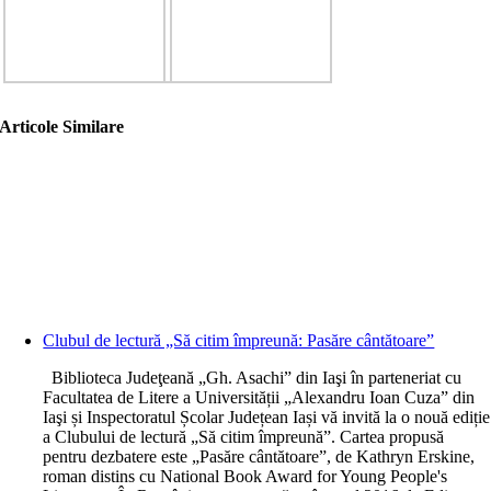
Articole Similare
Clubul de lectură „Să citim împreună: Pasăre cântătoare”
Biblioteca Judeţeană „Gh. Asachi” din Iaşi în parteneriat cu
Facultatea de Litere a Universității „Alexandru Ioan Cuza” din
Iaşi și Inspectoratul Școlar Județean Iași vă invită la o nouă ediție
a Clubului de lectură „Să citim împreună”. Cartea propusă
pentru dezbatere este „Pasăre cântătoare”, de Kathryn Erskine,
roman distins cu National Book Award for Young People's