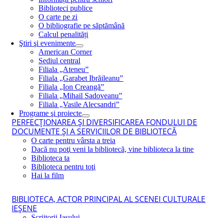
Biblioteci publice
O carte pe zi
O bibliografie pe săptămână
Calcul penalități
Ştiri şi evenimente
American Corner
Sediul central
Filiala „Ateneu”
Filiala „Garabet Ibrăileanu”
Filiala „Ion Creangă”
Filiala „Mihail Sadoveanu”
Filiala „Vasile Alecsandri”
Programe şi proiecte
PERFECŢIONAREA ŞI DIVERSIFICAREA FONDULUI DE
DOCUMENTE ŞI A SERVICIILOR DE BIBLIOTECĂ
O carte pentru vârsta a treia
Dacă nu poţi veni la bibliotecă, vine biblioteca la tine
Biblioteca ta
Biblioteca pentru toţi
Hai la film
BIBLIOTECA, ACTOR PRINCIPAL AL SCENEI CULTURALE
IEŞENE
Scriitorii Iaşului