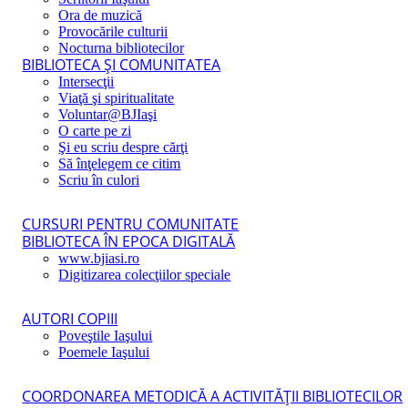
Ora de muzică
Provocările culturii
Nocturna bibliotecilor
BIBLIOTECA ŞI COMUNITATEA
Intersecţii
Viaţă şi spiritualitate
Voluntar@BJIaşi
O carte pe zi
Şi eu scriu despre cărţi
Să înţelegem ce citim
Scriu în culori
CURSURI PENTRU COMUNITATE
BIBLIOTECA ÎN EPOCA DIGITALĂ
www.bjiasi.ro
Digitizarea colecţiilor speciale
AUTORI COPIII
Poveştile Iaşului
Poemele Iaşului
COORDONAREA METODICĂ A ACTIVITĂŢII BIBLIOTECILOR