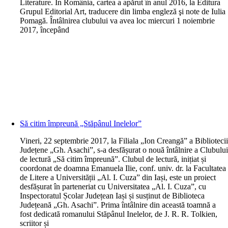
Literature. În România, cartea a apărut în anul 2016, la Editura
Grupul Editorial Art, traducere din limba engleză şi note de Iulia
Pomagă. Întâlnirea clubului va avea loc miercuri 1 noiembrie
2017, începând
Să citim împreună „Stăpânul Inelelor”
V
ineri, 22 septembrie 2017, la Filiala „Ion Creangă” a Biblioteci
Județene „Gh. Asachi”, s-a desfășurat o nouă întâlnire a Clubulu
de lectură „Să citim împreună”. Clubul de lectură, inițiat și
coordonat de doamna Emanuela Ilie, conf. univ. dr. la Facultatea
de Litere a Universității „Al. I. Cuza” din Iași, este un proiect
desfășurat în parteneriat cu Universitatea „Al. I. Cuza”, cu
Inspectoratul Școlar Județean Iași și susținut de Biblioteca
Județeană „Gh. Asachi”. Prima întâlnire din această toamnă a
fost dedicată romanului Stăpânul Inelelor, de J. R. R. Tolkien,
scriitor și