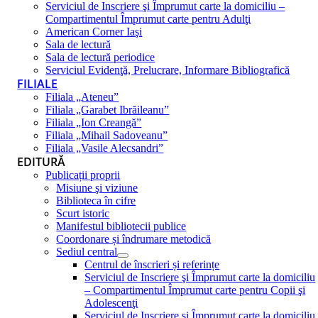
Serviciul de Inscriere şi Împrumut carte la domiciliu –
Compartimentul Împrumut carte pentru Adulţi
American Corner Iaşi
Sala de lectură
Sala de lectură periodice
Serviciul Evidenţă, Prelucrare, Informare Bibliografică
FILIALE
Filiala „Ateneu”
Filiala „Garabet Ibrăileanu”
Filiala „Ion Creangă”
Filiala „Mihail Sadoveanu”
Filiala „Vasile Alecsandri”
EDITURĂ
Publicații proprii
Misiune şi viziune
Biblioteca în cifre
Scurt istoric
Manifestul bibliotecii publice
Coordonare și îndrumare metodică
Sediul central
Centrul de înscrieri și referințe
Serviciul de Inscriere şi Împrumut carte la domiciliu
– Compartimentul Împrumut carte pentru Copii şi
Adolescenţi
Serviciul de Inscriere şi Împrumut carte la domiciliu