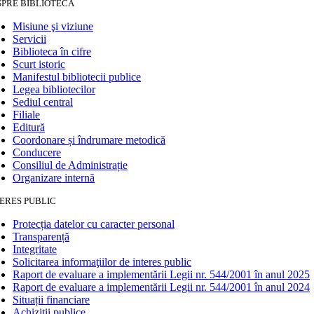
SPRE BIBLIOTECĂ
Misiune şi viziune
Servicii
Biblioteca în cifre
Scurt istoric
Manifestul bibliotecii publice
Legea bibliotecilor
Sediul central
Filiale
Editură
Coordonare și îndrumare metodică
Conducere
Consiliul de Administrație
Organizare internă
ERES PUBLIC
Protecția datelor cu caracter personal
Transparență
Integritate
Solicitarea informaţiilor de interes public
Raport de evaluare a implementării Legii nr. 544/2001 în anul 2025
Raport de evaluare a implementării Legii nr. 544/2001 în anul 2024
Situații financiare
Achiziții publice