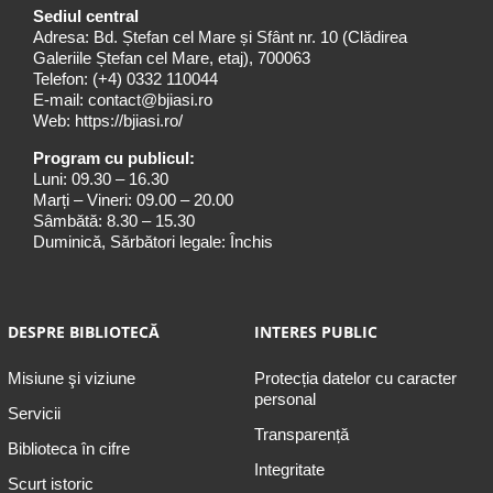
Sediul central
Adresa: Bd. Ștefan cel Mare și Sfânt nr. 10 (Clădirea
Galeriile Ștefan cel Mare, etaj), 700063
Telefon:
(+4) 0332 110044
E-mail:
contact@bjiasi.ro
Web:
https://bjiasi.ro/
Program cu publicul:
Luni: 09.30 – 16.30
Marți – Vineri: 09.00 – 20.00
Sâmbătă: 8.30 – 15.30
Duminică, Sărbători legale: Închis
DESPRE BIBLIOTECĂ
INTERES PUBLIC
Misiune şi viziune
Protecția datelor cu caracter
personal
Servicii
Transparență
Biblioteca în cifre
Integritate
Scurt istoric