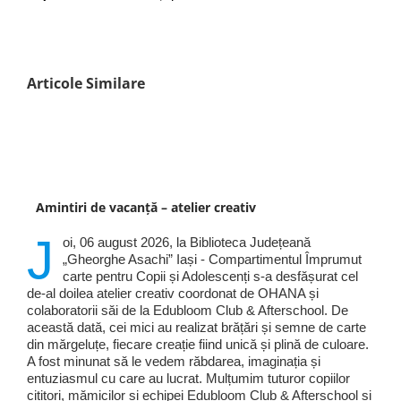
Articole Similare
Amintiri de vacanță – atelier creativ
J
oi, 06 august 2026, la Biblioteca Județeană
„Gheorghe Asachi” Iași - Compartimentul Împrumut
carte pentru Copii și Adolescenți s-a desfășurat cel
de-al doilea atelier creativ coordonat de OHANA și
colaboratorii săi de la Edubloom Club & Afterschool. De
această dată, cei mici au realizat brățări și semne de carte
din mărgeluțe, fiecare creație fiind unică și plină de culoare.
A fost minunat să le vedem răbdarea, imaginația și
entuziasmul cu care au lucrat. Mulțumim tuturor copiilor
cititori, mămicilor și echipei Edubloom Club & Afterschool și