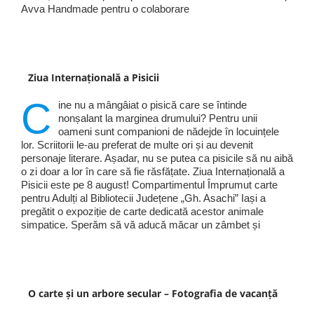
Avva Handmade pentru o colaborare
Ziua Internațională a Pisicii
C
ine nu a mângâiat o pisică care se întinde
nonșalant la marginea drumului? Pentru unii
oameni sunt companioni de nădejde în locuințele
lor. Scriitorii le-au preferat de multe ori și au devenit
personaje literare. Așadar, nu se putea ca pisicile să nu aibă
o zi doar a lor în care să fie răsfățate. Ziua Internațională a
Pisicii este pe 8 august! Compartimentul Împrumut carte
pentru Adulți al Bibliotecii Județene „Gh. Asachi” Iași a
pregătit o expoziție de carte dedicată acestor animale
simpatice. Sperăm să vă aducă măcar un zâmbet și
O carte și un arbore secular – Fotografia de vacanță