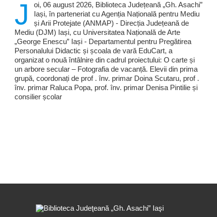
J
oi, 06 august 2026, Biblioteca Județeană „Gh. Asachi”
Iași, în parteneriat cu Agenția Națională pentru Mediu
și Arii Protejate (ANMAP) - Direcția Județeană de
Mediu (DJM) Iași, cu Universitatea Națională de Arte
„George Enescu” Iași - Departamentul pentru Pregătirea
Personalului Didactic și școala de vară EduCart, a
organizat o nouă întâlnire din cadrul proiectului: O carte și
un arbore secular – Fotografia de vacanță. Elevii din prima
grupă, coordonați de prof . înv. primar Doina Scutaru, prof .
înv. primar Raluca Popa, prof. înv. primar Denisa Pintilie și
consilier școlar