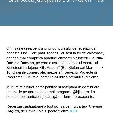
Programe şi proiecte
Interes public
O misiune grea pentru juriul concursului de recenzii din
această lună. Cele patru recenzii au fost la fel de valoroase,
dar cea mai complexă aparține cititoarei bibliotecii
Claudia-
Daniela Damian
, pe care o așteptăm la sediul central al
Bibliotecii Județene „Gh. Asachi” (Bd. Ștefan cel Mare, nr. 8-
10, Galeriile comerciale, mezanin), Serviciul Proiecte și
Programe Culturale, pentru a-și ridica premiul și diploma.
Mulțumim tuturor participanților și așteptăm în continuare
recenziile pe adresa de e-mail programe@bjiasi.ro. La
concurs pot participa și câștigătorii lunilor precedente.
Recenzia câștigătoare a fost scrisă pentru cartea
Thérèse
Raquin
, de Émile Zola și poate fi citită
AICI