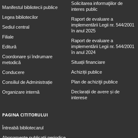
Solicitarea informaţiilor de
Manifestul bibliotecii publice
interes public
Legea bibliotecilor
Raport de evaluare a
implementării Legii nr. 544/2001
Sediul central
în anul 2025
Filiale
Raport de evaluare a
implementării Legii nr. 544/2001
Editură
în anul 2024
Coordonare și îndrumare
Situații financiare
metodică
Achiziții publice
Conducere
Plan de achiziţii publice
Consiliul de Administrație
Declarații de avere și de
Organizare internă
interese
PAGINA CITITORULUI
Întreabă bibliotecarul
Abonamente publicaţii periodice