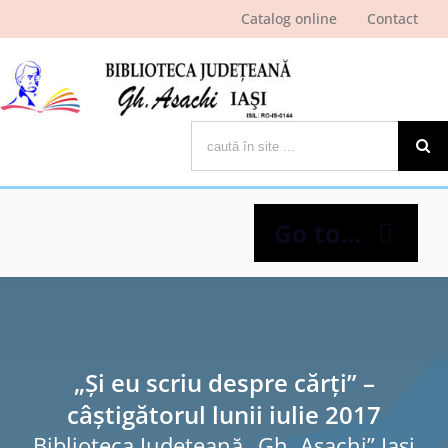
Skip
Catalog online
Contact
to
content
Cautare...
Go to...
Despre bibliotecă
Pagina cititorului
„Și eu scriu despre cărți” –
câștigătorul lunii iulie 2017
Ştiri şi evenimente
Biblioteca Judeţeană „Gh. Asachi” Iaşi