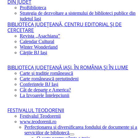
DIN JUDEŢ
ProBiblioteca
Strategia de dezvoltare a sistemului de biblioteci publice din
judeţul Iaşi
BIBLIOTECA JUDEŢEANĂ, CENTRU EDITORIAL ŞI DE
CERCETARE
Revista „Asachiana”
Calendar Cultural
Winter Wonderland
Cărţile BJ Iaşi
BIBLIOTECA JUDEŢEANĂ IAŞI, ÎN ROMÂNIA ŞI ÎN LUME
Carte şi tradiţie românească
Carte românească pretutindeni
Conferințele BJ Iași
Cât de departe e America?
La Izvoarele Înţelepciunii
FESTIVALUL TEODORENII
Festivalul Teodorenii
www.teodorenii.ro
Perfecţionarea şi diversificarea fondului de documente şi a
serviciilor de bibliotecă