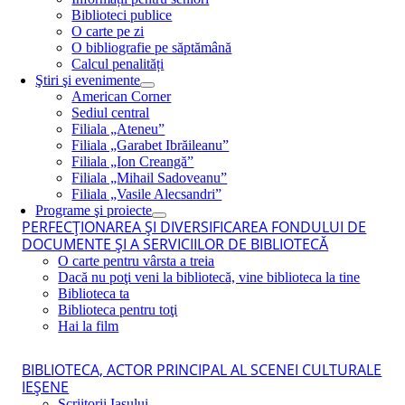
Biblioteci publice
O carte pe zi
O bibliografie pe săptămână
Calcul penalități
Ştiri şi evenimente
American Corner
Sediul central
Filiala „Ateneu”
Filiala „Garabet Ibrăileanu”
Filiala „Ion Creangă”
Filiala „Mihail Sadoveanu”
Filiala „Vasile Alecsandri”
Programe şi proiecte
PERFECŢIONAREA ŞI DIVERSIFICAREA FONDULUI DE
DOCUMENTE ŞI A SERVICIILOR DE BIBLIOTECĂ
O carte pentru vârsta a treia
Dacă nu poţi veni la bibliotecă, vine biblioteca la tine
Biblioteca ta
Biblioteca pentru toţi
Hai la film
BIBLIOTECA, ACTOR PRINCIPAL AL SCENEI CULTURALE
IEŞENE
Scriitorii Iaşului