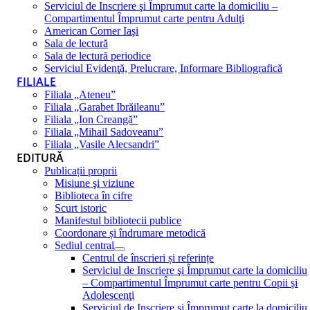
Serviciul de Inscriere şi Împrumut carte la domiciliu –
Compartimentul Împrumut carte pentru Adulţi
American Corner Iaşi
Sala de lectură
Sala de lectură periodice
Serviciul Evidenţă, Prelucrare, Informare Bibliografică
FILIALE
Filiala „Ateneu”
Filiala „Garabet Ibrăileanu”
Filiala „Ion Creangă”
Filiala „Mihail Sadoveanu”
Filiala „Vasile Alecsandri”
EDITURĂ
Publicații proprii
Misiune şi viziune
Biblioteca în cifre
Scurt istoric
Manifestul bibliotecii publice
Coordonare și îndrumare metodică
Sediul central
Centrul de înscrieri și referințe
Serviciul de Inscriere şi Împrumut carte la domiciliu
– Compartimentul Împrumut carte pentru Copii şi
Adolescenţi
Serviciul de Inscriere şi Împrumut carte la domiciliu