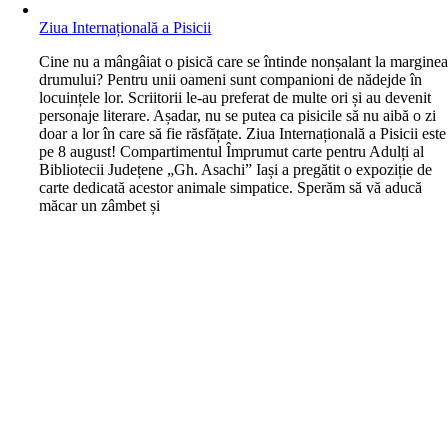
Ziua Internațională a Pisicii
C
ine nu a mângâiat o pisică care se întinde nonșalant la margine
drumului? Pentru unii oameni sunt companioni de nădejde în
locuințele lor. Scriitorii le-au preferat de multe ori și au devenit
personaje literare. Așadar, nu se putea ca pisicile să nu aibă o zi
doar a lor în care să fie răsfățate. Ziua Internațională a Pisicii este
pe 8 august! Compartimentul Împrumut carte pentru Adulți al
Bibliotecii Județene „Gh. Asachi” Iași a pregătit o expoziție de
carte dedicată acestor animale simpatice. Sperăm să vă aducă
măcar un zâmbet și