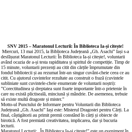
SNV 2015 – Maratonul Lecturii: În Biblioteca Ia-și citește!
Miercuri
, 13 mai 2015, la Biblioteca Județeană „Gh. Asachi” Iași s-a
desfășurat Maratonul Lecturii: În Biblioteca Ia-și citește!, voluntarii
având ocazia de a-și testa rapiditatea și spiritul de competiție. Timp de
15 minute, voluntarii prezenți au citit din cărțile împrumutate din
fondul bibliotecii și au rezumat într-un singur cuvânt-cheie ceea ce au
citit. Cu ajutorul cuvintelor rezultate au construit o frază (cuvintele
subliniate sunt cuvintele-cheie enumerate de voluntarii noștri):
”Corectitudinea și dreptatea sunt foarte importante într-o prietenie în
care nu există plictiseală, minciună și mândrie. De asemenea, trebuie
să existe multă dragoste și mister.”
Motto-ul Punctului de Informare pentru Voluntarii din Biblioteca
Județeană „Gh. Asachi” Iași este: Misterul Dragostei pentru Cărți. La
final, câștigătorii au primit premii constând în cărți și obiecte de
birotică. A fost premiată creativitatea, implicarea, dar și bucuria
lecturii.
Maratonul Lecturii: „În Biblioteca Ia-și citește!” este un eveniment în