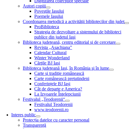
Digitizarea colecţiilor speciale
Autori copiii
Poveştile Iaşului
Poemele Iaşului
Coordonarea metodică a activităţii bibliotecilor din judeţ
ProBiblioteca
Strategia de dezvoltare a sistemului de biblioteci
publice din judeţul Iaşi
Biblioteca judeţeană, centru editorial şi de cercetare
Revista „Asachiana”
Calendar Cultural
Winter Wonderland
Cărţile BJ Iaşi
Biblioteca judeţeană Iaşi, în România şi în lume
Carte şi tradiţie românească
Carte românească pretutindeni
Conferințele BJ Iași
Cât de departe e America?
La Izvoarele Înţelepciunii
Festivalul „Teodorenii“
Festivalul Teodorenii
www.teodorenii.ro
Interes public
Protecția datelor cu caracter personal
Transparență