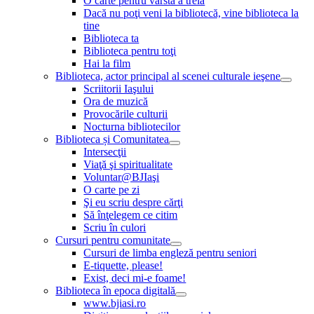
O carte pentru vârsta a treia
Dacă nu poţi veni la bibliotecă, vine biblioteca la
tine
Biblioteca ta
Biblioteca pentru toţi
Hai la film
Biblioteca, actor principal al scenei culturale ieşene
Scriitorii Iaşului
Ora de muzică
Provocările culturii
Nocturna bibliotecilor
Biblioteca și Comunitatea
Intersecţii
Viaţă şi spiritualitate
Voluntar@BJIaşi
O carte pe zi
Şi eu scriu despre cărţi
Să înţelegem ce citim
Scriu în culori
Cursuri pentru comunitate
Cursuri de limba engleză pentru seniori
E-tiquette, please!
Exist, deci mi-e foame!
Biblioteca în epoca digitală
www.bjiasi.ro