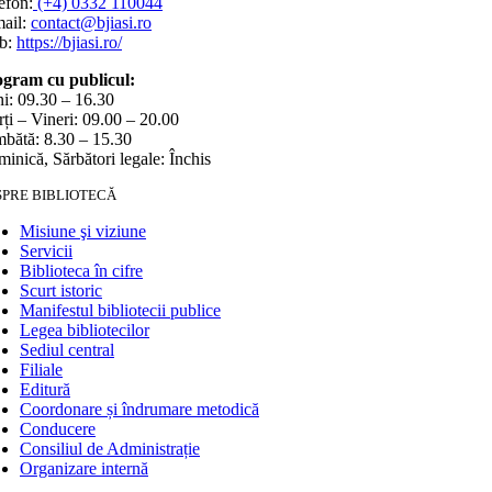
efon:
(+4) 0332 110044
ail:
contact@bjiasi.ro
b:
https://bjiasi.ro/
gram cu publicul:
i: 09.30 – 16.30
ți – Vineri: 09.00 – 20.00
bătă: 8.30 – 15.30
inică, Sărbători legale: Închis
SPRE BIBLIOTECĂ
Misiune şi viziune
Servicii
Biblioteca în cifre
Scurt istoric
Manifestul bibliotecii publice
Legea bibliotecilor
Sediul central
Filiale
Editură
Coordonare și îndrumare metodică
Conducere
Consiliul de Administrație
Organizare internă