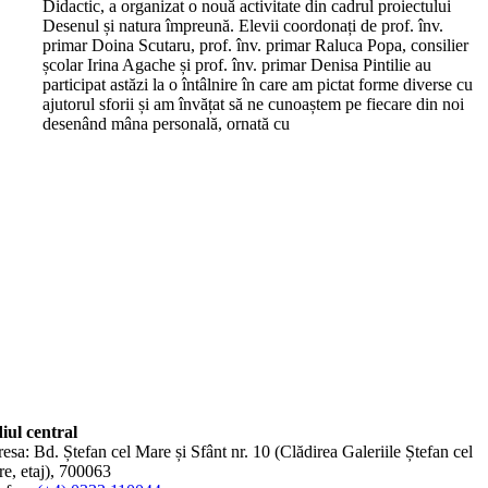
Didactic, a organizat o nouă activitate din cadrul proiectului
Desenul și natura împreună. Elevii coordonați de prof. înv.
primar Doina Scutaru, prof. înv. primar Raluca Popa, consilier
școlar Irina Agache și prof. înv. primar Denisa Pintilie au
participat astăzi la o întâlnire în care am pictat forme diverse cu
ajutorul sforii și am învățat să ne cunoaștem pe fiecare din noi
desenând mâna personală, ornată cu
iul central
esa: Bd. Ștefan cel Mare și Sfânt nr. 10 (Clădirea Galeriile Ștefan cel
e, etaj), 700063