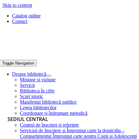
Skip to content
Catalog online
Contact
Toggle Navigation
Despre bibliotecă
Misiune şi viziune
Servicii
Biblioteca în cifre
Scurt istoric
Manifestul bibliotecii publice
Legea bibliotecilor
Coordonare și îndrumare metodică
SEDIUL CENTRAL
Centrul de înscrieri și referințe
Serviciul de Inscriere şi Împrumut carte la domiciliu –
Compartimentul Împrumut carte pentru Copii şi Adolescenţi