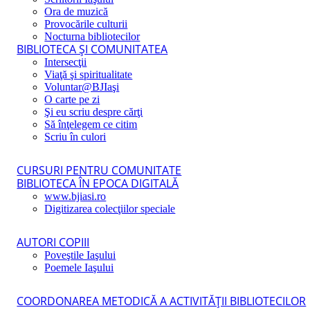
Ora de muzică
Provocările culturii
Nocturna bibliotecilor
BIBLIOTECA ŞI COMUNITATEA
Intersecţii
Viaţă şi spiritualitate
Voluntar@BJIaşi
O carte pe zi
Şi eu scriu despre cărţi
Să înţelegem ce citim
Scriu în culori
CURSURI PENTRU COMUNITATE
BIBLIOTECA ÎN EPOCA DIGITALĂ
www.bjiasi.ro
Digitizarea colecţiilor speciale
AUTORI COPIII
Poveştile Iaşului
Poemele Iaşului
COORDONAREA METODICĂ A ACTIVITĂŢII BIBLIOTECILOR