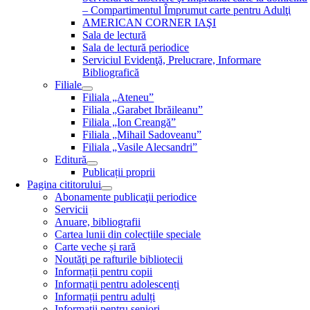
– Compartimentul Împrumut carte pentru Adulţi
AMERICAN CORNER IAŞI
Sala de lectură
Sala de lectură periodice
Serviciul Evidenţă, Prelucrare, Informare
Bibliografică
Filiale
Filiala „Ateneu”
Filiala „Garabet Ibrăileanu”
Filiala „Ion Creangă”
Filiala „Mihail Sadoveanu”
Filiala „Vasile Alecsandri”
Editură
Publicații proprii
Pagina cititorului
Abonamente publicaţii periodice
Servicii
Anuare, bibliografii
Cartea lunii din colecțiile speciale
Carte veche și rară
Noutăţi pe rafturile bibliotecii
Informații pentru copii
Informații pentru adolescenți
Informații pentru adulți
Informații pentru seniori