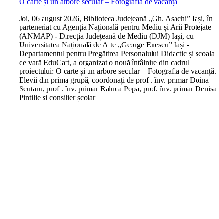
O carte și un arbore secular – Fotografia de vacanță
J
oi, 06 august 2026, Biblioteca Județeană „Gh. Asachi” Iași, în
parteneriat cu Agenția Națională pentru Mediu și Arii Protejate
(ANMAP) - Direcția Județeană de Mediu (DJM) Iași, cu
Universitatea Națională de Arte „George Enescu” Iași -
Departamentul pentru Pregătirea Personalului Didactic și școala
de vară EduCart, a organizat o nouă întâlnire din cadrul
proiectului: O carte și un arbore secular – Fotografia de vacanță.
Elevii din prima grupă, coordonați de prof . înv. primar Doina
Scutaru, prof . înv. primar Raluca Popa, prof. înv. primar Denisa
Pintilie și consilier școlar