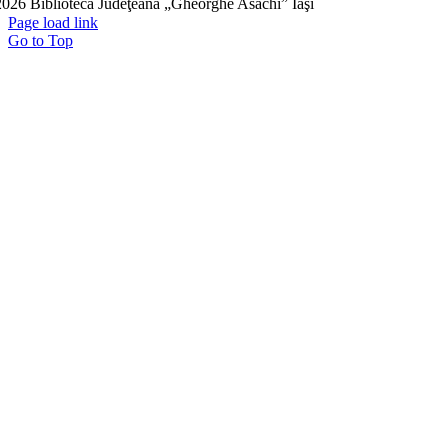
026 Biblioteca Judeţeană „Gheorghe Asachi” Iaşi
Page load link
Go to Top