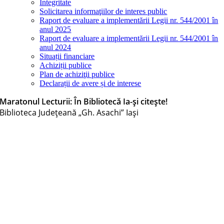
Integritate
Solicitarea informaţiilor de interes public
Raport de evaluare a implementării Legii nr. 544/2001 în
anul 2025
Raport de evaluare a implementării Legii nr. 544/2001 în
anul 2024
Situații financiare
Achiziții publice
Plan de achiziţii publice
Declarații de avere și de interese
Maratonul Lecturii: În Bibliotecă Ia-și citește!
Biblioteca Judeţeană „Gh. Asachi” Iaşi