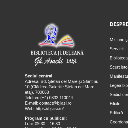
DESPRE
Misiune ş
Servicii
Biblioteca
Scurt isto
Sediul central
Manifestul
Adresa: Bd. Ștefan cel Mare și Sfânt nr.
Legea bibl
10 (Clădirea Galeriile Ștefan cel Mare,
etaj), 700063
Sediul cen
Telefon:
(+4) 0332 110044
E-mail:
contact@bjiasi.ro
Filiale
Web:
https://bjiasi.ro/
Editură
Program cu publicul:
Coordona
Luni: 09.30 – 16.30