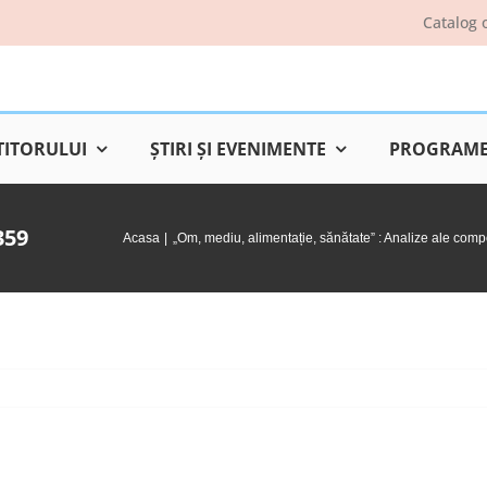
Catalog 
TITORULUI
ŞTIRI ŞI EVENIMENTE
PROGRAME 
359
Acasa
„Om, mediu, alimentație, sănătate” : Analize ale compot