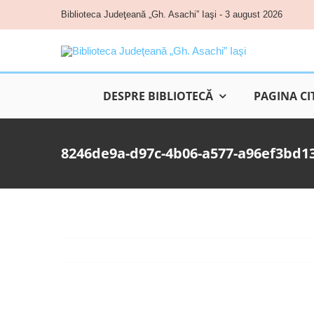
Skip
Biblioteca Judeţeană „Gh. Asachi” Iaşi - 3 august 2026
to
content
DESPRE BIBLIOTECĂ
PAGINA CI
8246de9a-d97c-4b06-a577-a96ef3bd1