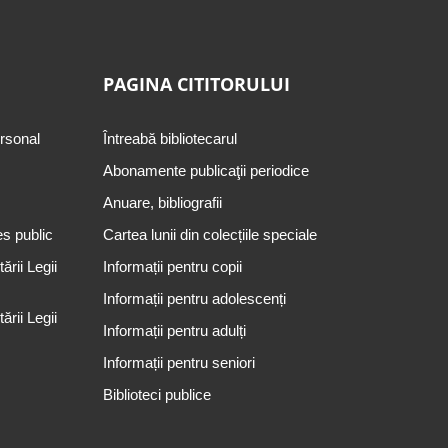
PAGINA CITITORULUI
ersonal
Întreabă bibliotecarul
Abonamente publicaţii periodice
Anuare, bibliografii
es public
Cartea lunii din colecțiile speciale
rii Legii
Informații pentru copii
Informații pentru adolescenți
rii Legii
Informații pentru adulți
Informații pentru seniori
Biblioteci publice