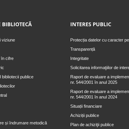
 BIBLIOTECĂ
INTERES PUBLIC
i viziune
Protecția datelor cu caracter p
Transparență
 în cifre
Integritate
ric
Solicitarea informaţiilor de inter
 bibliotecii publice
Raport de evaluare a implementă
nr. 544/2001 în anul 2025
iotecilor
Raport de evaluare a implementă
tral
nr. 544/2001 în anul 2024
Situații financiare
Achiziții publice
re și îndrumare metodică
Plan de achiziţii publice