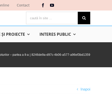
online
Contact
Cautare...
ŞI PROIECTE
INTERES PUBLIC
urilor – partea a II-a
8246de9a-d97c-4b06-a577-a96ef3bd1359
Inapoi