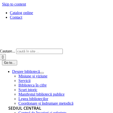
Skip to content
Catalog online
Contact
Cautare...
Go to...
Despre bibliotecă
Misiune şi viziune
Servicii
Biblioteca în cifre
Scurt istoric
Manifestul bibliotecii publice
Legea bibliotecilor
Coordonare și îndrumare metodică
SEDIUL CENTRAL
Centrul de înscrieri și referințe