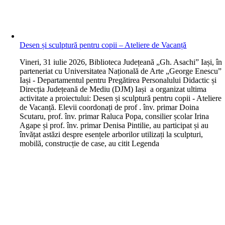
Desen și sculptură pentru copii – Ateliere de Vacanță
V
ineri, 31 iulie 2026, Biblioteca Județeană „Gh. Asachi” Iași, în
parteneriat cu Universitatea Națională de Arte „George Enescu”
Iași - Departamentul pentru Pregătirea Personalului Didactic și
Direcția Județeană de Mediu (DJM) Iași a organizat ultima
activitate a proiectului: Desen și sculptură pentru copii - Ateliere
de Vacanță. Elevii coordonați de prof . înv. primar Doina
Scutaru, prof. înv. primar Raluca Popa, consilier școlar Irina
Agape și prof. înv. primar Denisa Pintilie, au participat și au
învățat astăzi despre esențele arborilor utilizați la sculpturi,
mobilă, construcție de case, au citit Legenda