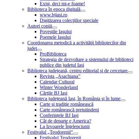
Exist, deci mi-e foame!
Biblioteca în epoca digitală
www.bjiasi.ro
Digitizarea colecţiilor speciale
Autori copiii
Poveştile Iaşului
Poemele Iaşului
Coordonarea metodică a activităţii bibliotecilor din
judeţ
ProBiblioteca
Strategia de dezvoltare a sistemului de biblioteci
publice din judeţul Iaşi
Biblioteca judeţeană, centru editorial şi de cercetare
Revista „Asachiana”
Calendar Cultural
Winter Wonderland
Cărţile BJ Iaşi
Biblioteca judeţeană Iaşi, în România şi în lume
Carte şi tradiţie românească
Carte românească pretutindeni
Conferințele BJ Iași
Cât de departe e America?
La Izvoarele Înţelepciunii
Festivalul „Teodorenii“
Festivalul Teodorenii