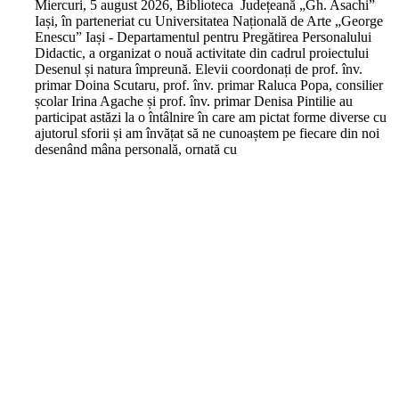
M
iercuri, 5 august 2026, Biblioteca Județeană „Gh. Asachi”
Iași, în parteneriat cu Universitatea Națională de Arte „George
Enescu” Iași - Departamentul pentru Pregătirea Personalului
Didactic, a organizat o nouă activitate din cadrul proiectului
Desenul și natura împreună. Elevii coordonați de prof. înv.
primar Doina Scutaru, prof. înv. primar Raluca Popa, consilier
școlar Irina Agache și prof. înv. primar Denisa Pintilie au
participat astăzi la o întâlnire în care am pictat forme diverse cu
ajutorul sforii și am învățat să ne cunoaștem pe fiecare din noi
desenând mâna personală, ornată cu