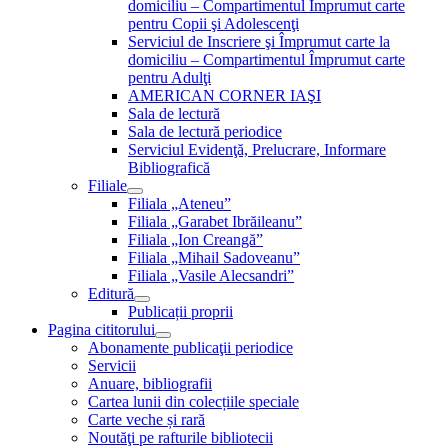
domiciliu – Compartimentul Împrumut carte
pentru Copii şi Adolescenţi
Serviciul de Inscriere şi Împrumut carte la
domiciliu – Compartimentul Împrumut carte
pentru Adulţi
AMERICAN CORNER IAŞI
Sala de lectură
Sala de lectură periodice
Serviciul Evidenţă, Prelucrare, Informare
Bibliografică
Filiale
Filiala „Ateneu”
Filiala „Garabet Ibrăileanu”
Filiala „Ion Creangă”
Filiala „Mihail Sadoveanu”
Filiala „Vasile Alecsandri”
Editură
Publicații proprii
Pagina cititorului
Abonamente publicaţii periodice
Servicii
Anuare, bibliografii
Cartea lunii din colecțiile speciale
Carte veche și rară
Noutăţi pe rafturile bibliotecii