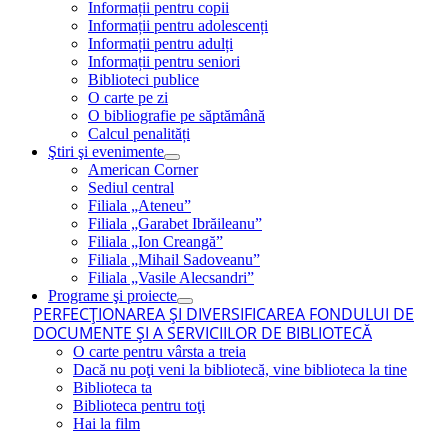
Informații pentru copii
Informații pentru adolescenți
Informații pentru adulți
Informații pentru seniori
Biblioteci publice
O carte pe zi
O bibliografie pe săptămână
Calcul penalități
Ştiri şi evenimente
American Corner
Sediul central
Filiala „Ateneu”
Filiala „Garabet Ibrăileanu”
Filiala „Ion Creangă”
Filiala „Mihail Sadoveanu”
Filiala „Vasile Alecsandri”
Programe şi proiecte
PERFECŢIONAREA ŞI DIVERSIFICAREA FONDULUI DE
DOCUMENTE ŞI A SERVICIILOR DE BIBLIOTECĂ
O carte pentru vârsta a treia
Dacă nu poţi veni la bibliotecă, vine biblioteca la tine
Biblioteca ta
Biblioteca pentru toţi
Hai la film