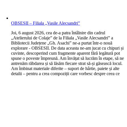
OBSESII – Filiala „Vasile Alecsandri”
J
oi, 6 august 2026, cea de-a patra întâlnire din cadrul
„Atelierului de Colaje” de la Filiala „Vasile Alecsandri” a
Bibliotecii Județene „Gh. Asachi” ne-a purtat într-o nouă
explorare - OBSESII. De data aceasta ne-am jucat cu chipuri și
cuvinte, descoperind cum fragmente aparent fără legătură pot
spune o poveste împreună. Am învățat să lucrăm în etape, să ne
antrenăm răbdarea și să lăsăm fiecare strat să-și găsească locul.
Am îmbinat materiale diferite – suport de hârtie, paiete și alte
detalii – pentru a crea compoziții care vorbesc despre ceea ce