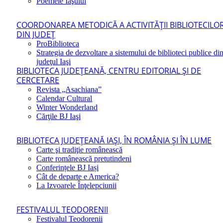
Poemele Iaşului
COORDONAREA METODICĂ A ACTIVITĂŢII BIBLIOTECILO
DIN JUDEŢ
ProBiblioteca
Strategia de dezvoltare a sistemului de biblioteci publice di
judeţul Iaşi
BIBLIOTECA JUDEŢEANĂ, CENTRU EDITORIAL ŞI DE
CERCETARE
Revista „Asachiana”
Calendar Cultural
Winter Wonderland
Cărţile BJ Iaşi
BIBLIOTECA JUDEŢEANĂ IAŞI, ÎN ROMÂNIA ŞI ÎN LUME
Carte şi tradiţie românească
Carte românească pretutindeni
Conferințele BJ Iași
Cât de departe e America?
La Izvoarele Înţelepciunii
FESTIVALUL TEODORENII
Festivalul Teodorenii