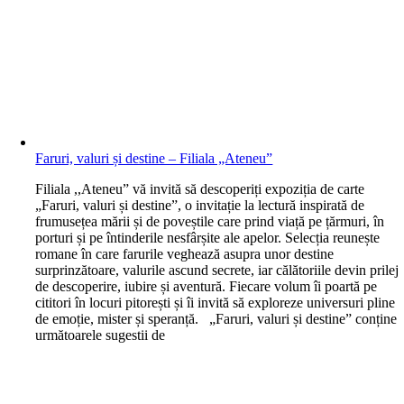
Faruri, valuri și destine – Filiala „Ateneu”
F
iliala ,,Ateneu” vă invită să descoperiți expoziția de carte
„Faruri, valuri și destine”, o invitație la lectură inspirată de
frumusețea mării și de poveștile care prind viață pe țărmuri, în
porturi și pe întinderile nesfârșite ale apelor. Selecția reunește
romane în care farurile veghează asupra unor destine
surprinzătoare, valurile ascund secrete, iar călătoriile devin prilej
de descoperire, iubire și aventură. Fiecare volum îi poartă pe
cititori în locuri pitorești și îi invită să exploreze universuri pline
de emoție, mister și speranță. „Faruri, valuri și destine” conține
următoarele sugestii de