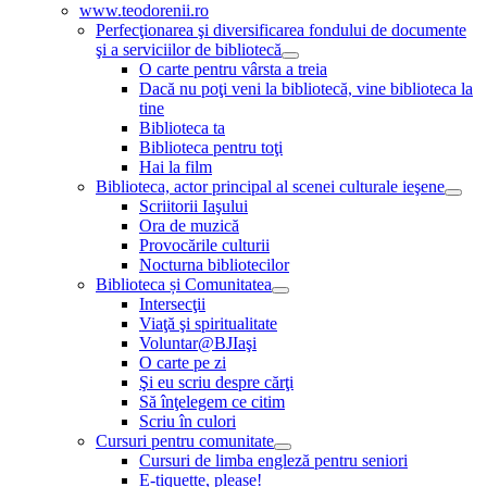
www.teodorenii.ro
Perfecţionarea şi diversificarea fondului de documente
şi a serviciilor de bibliotecă
O carte pentru vârsta a treia
Dacă nu poţi veni la bibliotecă, vine biblioteca la
tine
Biblioteca ta
Biblioteca pentru toţi
Hai la film
Biblioteca, actor principal al scenei culturale ieşene
Scriitorii Iaşului
Ora de muzică
Provocările culturii
Nocturna bibliotecilor
Biblioteca și Comunitatea
Intersecţii
Viaţă şi spiritualitate
Voluntar@BJIaşi
O carte pe zi
Şi eu scriu despre cărţi
Să înţelegem ce citim
Scriu în culori
Cursuri pentru comunitate
Cursuri de limba engleză pentru seniori
E-tiquette, please!