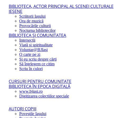
BIBLIOTECA, ACTOR PRINCIPAL AL SCENEI CULTURALE
IEŞENE
Scriitorii Iaşului
Ora de muzică
Provocările culturii
Nocturna bibliotecilor
BIBLIOTECA ŞI COMUNITATEA
Intersecţii
Viaţă şi spiritualitate
Voluntar@BJIaşi
O carte pe zi
Şi eu scriu despre cărţi
Să înţelegem ce citim
Scriu în culori
CURSURI PENTRU COMUNITATE
BIBLIOTECA ÎN EPOCA DIGITALĂ
www.bjiasi.ro
Digitizarea colecţiilor speciale
AUTORI COPIII
Poveştile Iaşului