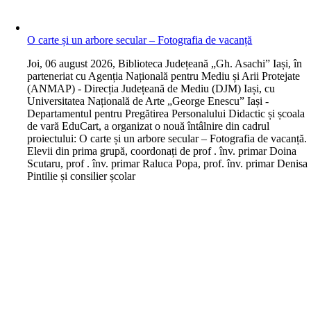
O carte și un arbore secular – Fotografia de vacanță
J
oi, 06 august 2026, Biblioteca Județeană „Gh. Asachi” Iași, în
parteneriat cu Agenția Națională pentru Mediu și Arii Protejate
(ANMAP) - Direcția Județeană de Mediu (DJM) Iași, cu
Universitatea Națională de Arte „George Enescu” Iași -
Departamentul pentru Pregătirea Personalului Didactic și școala
de vară EduCart, a organizat o nouă întâlnire din cadrul
proiectului: O carte și un arbore secular – Fotografia de vacanță.
Elevii din prima grupă, coordonați de prof . înv. primar Doina
Scutaru, prof . înv. primar Raluca Popa, prof. înv. primar Denisa
Pintilie și consilier școlar