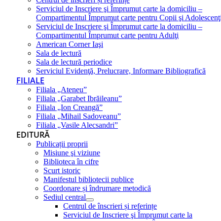
Serviciul de Inscriere şi Împrumut carte la domiciliu –
Compartimentul Împrumut carte pentru Copii şi Adolescenţ
Serviciul de Inscriere şi Împrumut carte la domiciliu –
Compartimentul Împrumut carte pentru Adulţi
American Corner Iaşi
Sala de lectură
Sala de lectură periodice
Serviciul Evidenţă, Prelucrare, Informare Bibliografică
FILIALE
Filiala „Ateneu”
Filiala „Garabet Ibrăileanu”
Filiala „Ion Creangă”
Filiala „Mihail Sadoveanu”
Filiala „Vasile Alecsandri”
EDITURĂ
Publicații proprii
Misiune şi viziune
Biblioteca în cifre
Scurt istoric
Manifestul bibliotecii publice
Coordonare și îndrumare metodică
Sediul central
Centrul de înscrieri și referințe
Serviciul de Inscriere şi Împrumut carte la