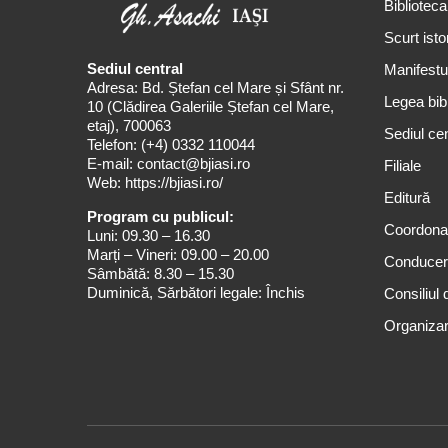
Biblioteca
Scurt isto
Sediul central
Manifestul
Adresa: Bd. Ștefan cel Mare și Sfânt nr.
Legea bibl
10 (Clădirea Galeriile Ștefan cel Mare,
etaj), 700063
Sediul cen
Telefon:
(+4) 0332 110044
E-mail:
contact@bjiasi.ro
Filiale
Web:
https://bjiasi.ro/
Editură
Program cu publicul:
Coordona
Luni: 09.30 – 16.30
Marți – Vineri: 09.00 – 20.00
Conduce
Sâmbătă: 8.30 – 15.30
Duminică, Sărbători legale: Închis
Consiliul 
Organizar