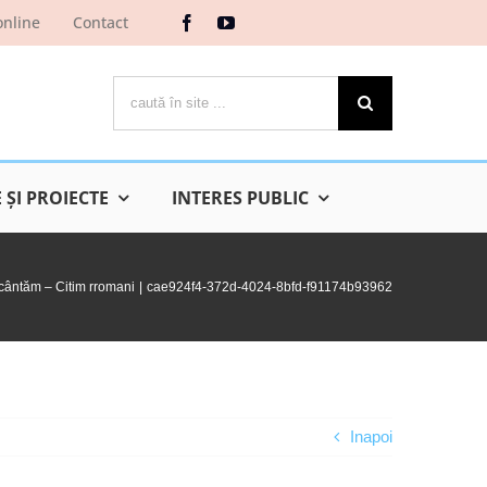
online
Contact
Cautare...
ŞI PROIECTE
INTERES PUBLIC
cântăm – Citim rromani
cae924f4-372d-4024-8bfd-f91174b93962
Inapoi