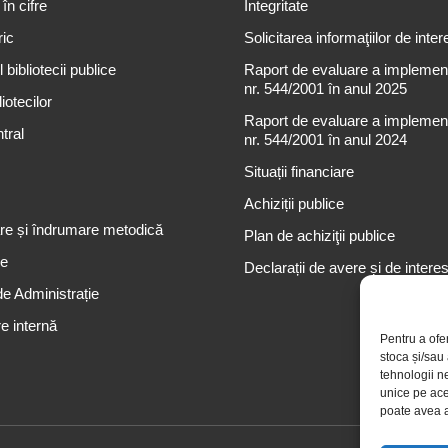
 în cifre
Integritate
ric
Solicitarea informaţiilor de inter
 bibliotecii publice
Raport de evaluare a implementă
nr. 544/2001 în anul 2025
iotecilor
Raport de evaluare a implementă
tral
nr. 544/2001 în anul 2024
Situații financiare
Achiziții publice
re și îndrumare metodică
Plan de achiziţii publice
re
Declarații de avere și de intere
de Administrație
e internă
Pentru a ofe
stoca și/sau
tehnologii n
unice pe ace
poate avea a