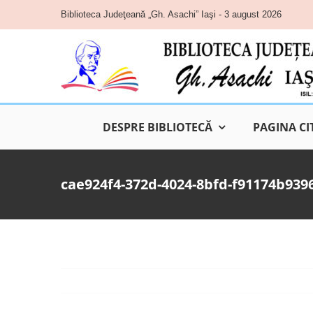
Skip
Biblioteca Judeţeană „Gh. Asachi” Iaşi - 3 august 2026
to
content
DESPRE BIBLIOTECĂ
PAGINA CI
cae924f4-372d-4024-8bfd-f91174b939