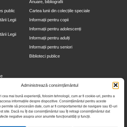
Anuare, bibliografii
es public
Cartea lunii din colecțiile speciale
rii Legii
Informații pentru copii
Informații pentru adolescenți
rii Legii
Informații pentru adulți
Informații pentru seniori
Biblioteci publice
se
Administrează consimțământul
ri cea mai bună experiență, folosim tehnologii, cum ar fi cookie-uri, pentru a
 accesa informațiile despre dispozitive. Consimțământul pentru aceste
e permite să procesăm date, cum ar fi comportamentul de navigare sau ID-uri
st site. Dacă nu îți dai consimțământul sau îți retragi consimțământul dat
fecte negative asupra unor anumite funcționalități și funcții.