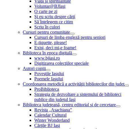
Viaţă şi spiritualitate
Voluntar@BJIaşi
O carte pe zi
Şi eu scriu despre cărţi
Să înţelegem ce citim
Scriu în culori
Cursuri pentru comunitate
Cursuri de limba engleză pentru seniori
E-tiquette, please!
Exist, deci mi-e foame!
Biblioteca în epoca digitală
www.bjiasi.ro
Digitizarea colecţiilor speciale
Autori copiii
Poveştile Iaşului
Poemele Iaşului
Coordonarea metodică a activităţii bibliotecilor din judeţ
ProBiblioteca
Strategia de dezvoltare a sistemului de biblioteci
publice din judeţul Iaşi
Biblioteca judeţeană, centru editorial şi de cercetare
Revista „Asachiana”
Calendar Cultural
Winter Wonderland
Cărţile BJ Iaşi