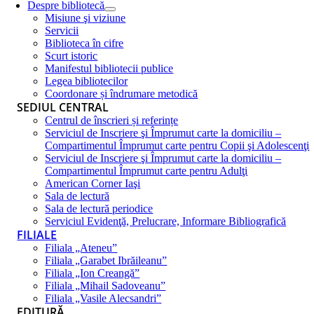
Despre bibliotecă
Misiune şi viziune
Servicii
Biblioteca în cifre
Scurt istoric
Manifestul bibliotecii publice
Legea bibliotecilor
Coordonare și îndrumare metodică
SEDIUL CENTRAL
Centrul de înscrieri și referințe
Serviciul de Inscriere şi Împrumut carte la domiciliu –
Compartimentul Împrumut carte pentru Copii şi Adolescenţi
Serviciul de Inscriere şi Împrumut carte la domiciliu –
Compartimentul Împrumut carte pentru Adulţi
American Corner Iaşi
Sala de lectură
Sala de lectură periodice
Serviciul Evidenţă, Prelucrare, Informare Bibliografică
FILIALE
Filiala „Ateneu”
Filiala „Garabet Ibrăileanu”
Filiala „Ion Creangă”
Filiala „Mihail Sadoveanu”
Filiala „Vasile Alecsandri”
EDITURĂ