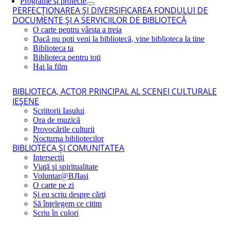
Programe şi proiecte
PERFECŢIONAREA ŞI DIVERSIFICAREA FONDULUI DE
DOCUMENTE ŞI A SERVICIILOR DE BIBLIOTECĂ
O carte pentru vârsta a treia
Dacă nu poţi veni la bibliotecă, vine biblioteca la tine
Biblioteca ta
Biblioteca pentru toţi
Hai la film
BIBLIOTECA, ACTOR PRINCIPAL AL SCENEI CULTURALE
IEŞENE
Scriitorii Iaşului
Ora de muzică
Provocările culturii
Nocturna bibliotecilor
BIBLIOTECA ŞI COMUNITATEA
Intersecţii
Viaţă şi spiritualitate
Voluntar@BJIaşi
O carte pe zi
Şi eu scriu despre cărţi
Să înţelegem ce citim
Scriu în culori