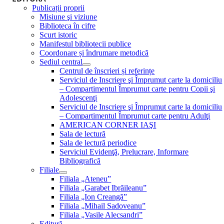
Publicații proprii
Misiune şi viziune
Biblioteca în cifre
Scurt istoric
Manifestul bibliotecii publice
Coordonare și îndrumare metodică
Sediul central
Centrul de înscrieri și referințe
Serviciul de Inscriere şi Împrumut carte la domiciliu
– Compartimentul Împrumut carte pentru Copii şi
Adolescenţi
Serviciul de Inscriere şi Împrumut carte la domiciliu
– Compartimentul Împrumut carte pentru Adulţi
AMERICAN CORNER IAŞI
Sala de lectură
Sala de lectură periodice
Serviciul Evidenţă, Prelucrare, Informare
Bibliografică
Filiale
Filiala „Ateneu”
Filiala „Garabet Ibrăileanu”
Filiala „Ion Creangă”
Filiala „Mihail Sadoveanu”
Filiala „Vasile Alecsandri”
Editură