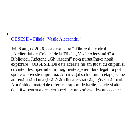
OBSESII – Filiala „Vasile Alecsandri”
J
oi, 6 august 2026, cea de-a patra întâlnire din cadrul
„Atelierului de Colaje” de la Filiala „Vasile Alecsandri” a
Bibliotecii Județene „Gh. Asachi” ne-a purtat într-o nouă
explorare - OBSESII. De data aceasta ne-am jucat cu chipuri și
cuvinte, descoperind cum fragmente aparent fără legătură pot
spune o poveste împreună. Am învățat să lucrăm în etape, să ne
antrenăm răbdarea și să lăsăm fiecare strat să-și găsească locul.
Am îmbinat materiale diferite – suport de hârtie, paiete și alte
detalii – pentru a crea compoziții care vorbesc despre ceea ce