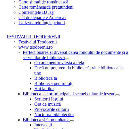
Carte şi tradiţie românească
Carte românească pretutindeni
Conferințele BJ Iași
Cât de departe e America?
La Izvoarele Înţelepciunii
FESTIVALUL TEODORENII
Festivalul Teodorenii
www.teodorenii.ro
Perfecţionarea şi diversificarea fondului de documente şi a
serviciilor de bibliotecă
O carte pentru vârsta a treia
Dacă nu poţi veni la bibliotecă, vine biblioteca la
tine
Biblioteca ta
Biblioteca pentru toţi
Hai la film
Biblioteca, actor principal al scenei culturale ieşene
Scriitorii Iaşului
Ora de muzică
Provocările culturii
Nocturna bibliotecilor
Biblioteca și Comunitatea
Intersecţii