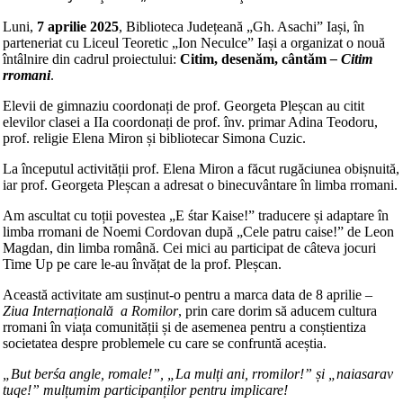
Luni,
7 aprilie 2025
, Biblioteca Județeană „Gh. Asachi” Iași, în
parteneriat cu Liceul Teoretic „Ion Neculce” Iași a organizat o nouă
întâlnire din cadrul proiectului:
Citim, desenăm, cântăm
– Citim
rromani
.
Elevii de gimnaziu coordonați de prof. Georgeta Pleșcan au citit
elevilor clasei a IIa coordonați de prof. înv. primar Adina Teodoru,
prof. religie Elena Miron și bibliotecar Simona Cuzic.
La începutul activității prof. Elena Miron a făcut rugăciunea obișnuită,
iar prof. Georgeta Pleșcan a adresat o binecuvântare în limba rromani.
Am ascultat cu toții povestea „E śtar Kaise!” traducere și adaptare în
limba rromani de Noemi Cordovan după „Cele patru caise!” de Leon
Magdan, din limba română. Cei mici au participat de câteva jocuri
Time Up pe care le-au învățat de la prof. Pleșcan.
Această activitate am susținut-o pentru a marca data de 8 aprilie –
Ziua Internațională a Romilor
, prin care dorim să aducem cultura
rromani în viața comunității și de asemenea pentru a conștientiza
societatea despre problemele cu care se confruntă aceștia.
„But berśa angle, romale!”, „La mulți ani, rromilor!” și „naiasarav
tuqe!” mulțumim participanților pentru implicare!