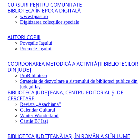
CURSURI PENTRU COMUNITATE
BIBLIOTECA ÎN EPOCA DIGITALĂ
www.bjiasi.ro
Digitizarea colecţiilor speciale
AUTORI COPIII
Poveştile Iaşului
Poemele Iaşului
COORDONAREA METODICĂ A ACTIVITĂŢII BIBLIOTECILOR
DIN JUDEŢ
ProBiblioteca
Strategia de dezvoltare a sistemului de biblioteci publice din
judeţul Iaşi
BIBLIOTECA JUDEŢEANĂ, CENTRU EDITORIAL ŞI DE
CERCETARE
Revista „Asachiana”
Calendar Cultural
Winter Wonderland
Cărţile BJ Iaşi
BIBLIOTECA JUDEŢEANĂ IAŞI, ÎN ROMÂNIA ŞI ÎN LUME