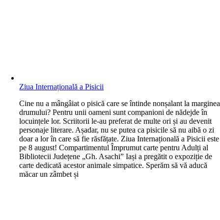
Ziua Internațională a Pisicii
C
ine nu a mângâiat o pisică care se întinde nonșalant la margine
drumului? Pentru unii oameni sunt companioni de nădejde în
locuințele lor. Scriitorii le-au preferat de multe ori și au devenit
personaje literare. Așadar, nu se putea ca pisicile să nu aibă o zi
doar a lor în care să fie răsfățate. Ziua Internațională a Pisicii este
pe 8 august! Compartimentul Împrumut carte pentru Adulți al
Bibliotecii Județene „Gh. Asachi” Iași a pregătit o expoziție de
carte dedicată acestor animale simpatice. Sperăm să vă aducă
măcar un zâmbet și