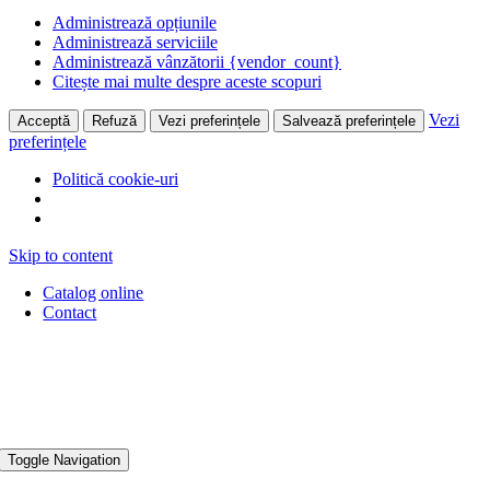
Administrează opțiunile
Administrează serviciile
Administrează vânzătorii {vendor_count}
Citește mai multe despre aceste scopuri
Vezi
Acceptă
Refuză
Vezi preferințele
Salvează preferințele
preferințele
Politică cookie-uri
Skip to content
Catalog online
Contact
Toggle Navigation