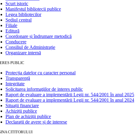
Scurt istoric
Manifestul bibliotecii publice
Legea bibliotecilor
Sediul central
Filiale
Editură
Coordonare și îndrumare metodică
Conducere
Consiliul de Administrație
Organizare internă
ERES PUBLIC
Protecția datelor cu caracter personal
Transparență
Integritate
Solicitarea informaţiilor de interes public
Raport de evaluare a implementării Legii nr. 544/2001 în anul 2025
Raport de evaluare a implementării Legii nr. 544/2001 în anul 2024
Situații financiare
Achiziții publice
Plan de achiziţii publice
Declarații de avere și de interese
INA CITITORULUI