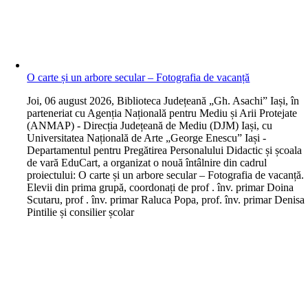
O carte și un arbore secular – Fotografia de vacanță
J
oi, 06 august 2026, Biblioteca Județeană „Gh. Asachi” Iași, în
parteneriat cu Agenția Națională pentru Mediu și Arii Protejate
(ANMAP) - Direcția Județeană de Mediu (DJM) Iași, cu
Universitatea Națională de Arte „George Enescu” Iași -
Departamentul pentru Pregătirea Personalului Didactic și școala
de vară EduCart, a organizat o nouă întâlnire din cadrul
proiectului: O carte și un arbore secular – Fotografia de vacanță.
Elevii din prima grupă, coordonați de prof . înv. primar Doina
Scutaru, prof . înv. primar Raluca Popa, prof. înv. primar Denisa
Pintilie și consilier școlar