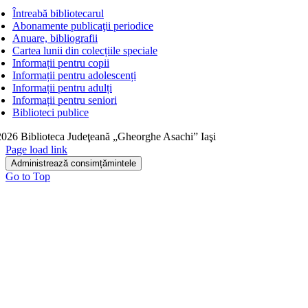
Întreabă bibliotecarul
Abonamente publicaţii periodice
Anuare, bibliografii
Cartea lunii din colecțiile speciale
Informații pentru copii
Informații pentru adolescenți
Informații pentru adulți
Informații pentru seniori
Biblioteci publice
026 Biblioteca Judeţeană „Gheorghe Asachi” Iaşi
Page load link
Administrează consimțămintele
Go to Top