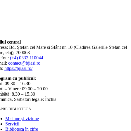
iul central
esa: Bd. Ștefan cel Mare și Sfânt nr. 10 (Clădirea Galeriile Ștefan cel
e, etaj), 700063
efon:
(+4) 0332 110044
ail:
contact@bjiasi.ro
b:
https://bjiasi.ro/
gram cu publicul:
i: 09.30 – 16.30
ți – Vineri: 09.00 – 20.00
bătă: 8.30 – 15.30
inică, Sărbători legale: Închis
SPRE BIBLIOTECĂ
Misiune şi viziune
Servicii
Biblioteca în cifre