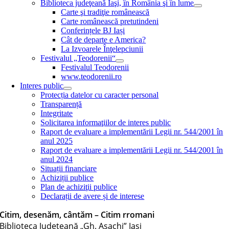
Biblioteca judeţeană Iaşi, în România şi în lume
Carte şi tradiţie românească
Carte românească pretutindeni
Conferințele BJ Iași
Cât de departe e America?
La Izvoarele Înţelepciunii
Festivalul „Teodorenii“
Festivalul Teodorenii
www.teodorenii.ro
Interes public
Protecția datelor cu caracter personal
Transparență
Integritate
Solicitarea informaţiilor de interes public
Raport de evaluare a implementării Legii nr. 544/2001 în
anul 2025
Raport de evaluare a implementării Legii nr. 544/2001 în
anul 2024
Situații financiare
Achiziții publice
Plan de achiziţii publice
Declarații de avere și de interese
Citim, desenăm, cântăm – Citim rromani
Biblioteca Judeţeană „Gh. Asachi” Iaşi