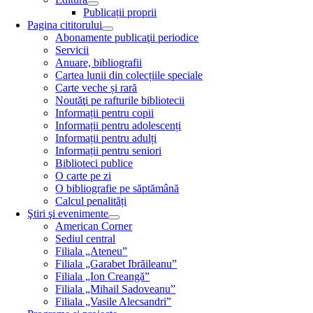
Publicații proprii
Pagina cititorului
Abonamente publicaţii periodice
Servicii
Anuare, bibliografii
Cartea lunii din colecțiile speciale
Carte veche și rară
Noutăţi pe rafturile bibliotecii
Informații pentru copii
Informații pentru adolescenți
Informații pentru adulți
Informații pentru seniori
Biblioteci publice
O carte pe zi
O bibliografie pe săptămână
Calcul penalități
Ştiri şi evenimente
American Corner
Sediul central
Filiala „Ateneu”
Filiala „Garabet Ibrăileanu”
Filiala „Ion Creangă”
Filiala „Mihail Sadoveanu”
Filiala „Vasile Alecsandri”