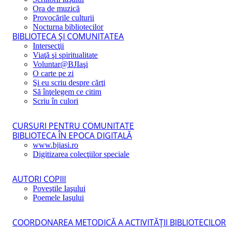
Ora de muzică
Provocările culturii
Nocturna bibliotecilor
BIBLIOTECA ŞI COMUNITATEA
Intersecţii
Viaţă şi spiritualitate
Voluntar@BJIaşi
O carte pe zi
Şi eu scriu despre cărţi
Să înţelegem ce citim
Scriu în culori
CURSURI PENTRU COMUNITATE
BIBLIOTECA ÎN EPOCA DIGITALĂ
www.bjiasi.ro
Digitizarea colecţiilor speciale
AUTORI COPIII
Poveştile Iaşului
Poemele Iaşului
COORDONAREA METODICĂ A ACTIVITĂŢII BIBLIOTECILOR