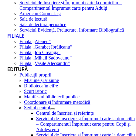
Serviciul de Inscriere şi Împrumut carte la domiciliu –
Compartimentul Împrumut carte pentru Adulţi
American Corner Iaşi
Sala de lectură
Sala de lectură periodice
Serviciul Evidenţă, Prelucrare, Informare Bibliografică
FILIALE
Filiala „Ateneu”
Filiala „Garabet Ibrăileanu”
Filiala „Ion Creangă”
Filiala „Mihail Sadoveanu”
Filiala „Vasile Alecsandri”
EDITURĂ
Publicații proprii
Misiune şi viziune
Biblioteca în cifre
Scurt istoric
Manifestul bibliotecii publice
Coordonare și îndrumare metodică
Sediul central
Centrul de înscrieri și referințe
Serviciul de Inscriere şi Împrumut carte la domiciliu
– Compartimentul Împrumut carte pentru Copii şi
Adolescenţi
Serviciul de Inscriere şi Împrumut carte la domiciliu