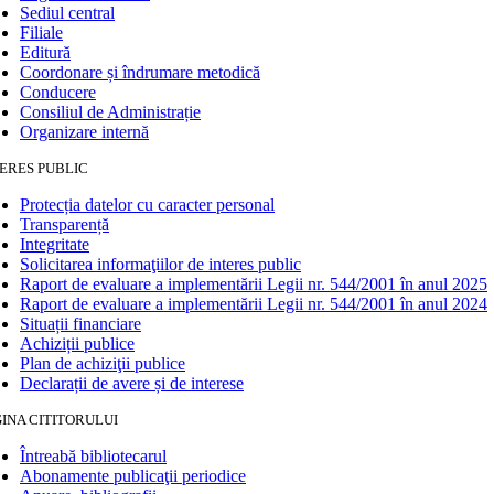
Sediul central
Filiale
Editură
Coordonare și îndrumare metodică
Conducere
Consiliul de Administrație
Organizare internă
ERES PUBLIC
Protecția datelor cu caracter personal
Transparență
Integritate
Solicitarea informaţiilor de interes public
Raport de evaluare a implementării Legii nr. 544/2001 în anul 2025
Raport de evaluare a implementării Legii nr. 544/2001 în anul 2024
Situații financiare
Achiziții publice
Plan de achiziţii publice
Declarații de avere și de interese
INA CITITORULUI
Întreabă bibliotecarul
Abonamente publicaţii periodice