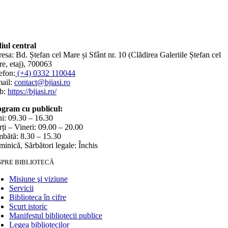
iul central
esa: Bd. Ștefan cel Mare și Sfânt nr. 10 (Clădirea Galeriile Ștefan cel
e, etaj), 700063
efon:
(+4) 0332 110044
ail:
contact@bjiasi.ro
b:
https://bjiasi.ro/
gram cu publicul:
i: 09.30 – 16.30
ți – Vineri: 09.00 – 20.00
bătă: 8.30 – 15.30
inică, Sărbători legale: Închis
SPRE BIBLIOTECĂ
Misiune şi viziune
Servicii
Biblioteca în cifre
Scurt istoric
Manifestul bibliotecii publice
Legea bibliotecilor