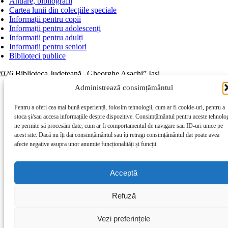
Anuare, bibliografii
Cartea lunii din colecțiile speciale
Informații pentru copii
Informații pentru adolescenți
Informații pentru adulți
Informații pentru seniori
Biblioteci publice
026 Biblioteca Judeţeană „Gheorghe Asachi” Iaşi
Page load link
Administrează consimțământul
Go to Top
Pentru a oferi cea mai bună experiență, folosim tehnologii, cum ar fi cookie-uri, pentru a
stoca și/sau accesa informațiile despre dispozitive. Consimțământul pentru aceste tehnolog
ne permite să procesăm date, cum ar fi comportamentul de navigare sau ID-uri unice pe
acest site. Dacă nu îți dai consimțământul sau îți retragi consimțământul dat poate avea
afecte negative asupra unor anumite funcționalități și funcții.
Acceptă
Refuză
Vezi preferințele