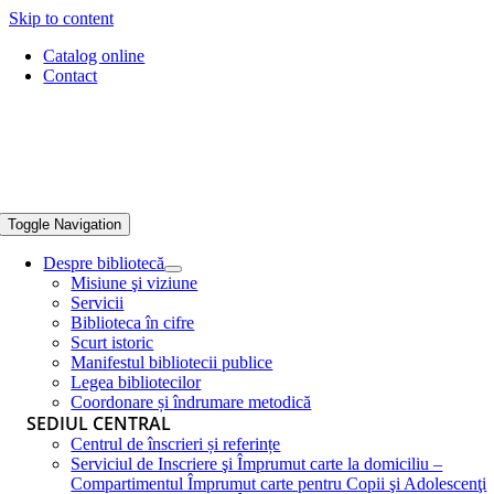
Skip to content
Catalog online
Contact
Toggle Navigation
Despre bibliotecă
Misiune şi viziune
Servicii
Biblioteca în cifre
Scurt istoric
Manifestul bibliotecii publice
Legea bibliotecilor
Coordonare și îndrumare metodică
SEDIUL CENTRAL
Centrul de înscrieri și referințe
Serviciul de Inscriere şi Împrumut carte la domiciliu –
Compartimentul Împrumut carte pentru Copii şi Adolescenţi