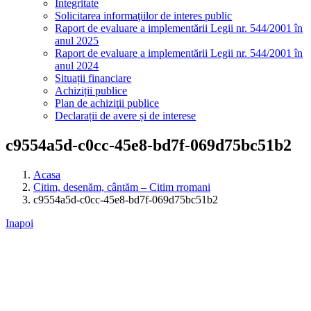
Integritate
Solicitarea informaţiilor de interes public
Raport de evaluare a implementării Legii nr. 544/2001 în
anul 2025
Raport de evaluare a implementării Legii nr. 544/2001 în
anul 2024
Situații financiare
Achiziții publice
Plan de achiziţii publice
Declarații de avere și de interese
c9554a5d-c0cc-45e8-bd7f-069d75bc51b2
Acasa
Citim, desenăm, cântăm – Citim rromani
c9554a5d-c0cc-45e8-bd7f-069d75bc51b2
Inapoi