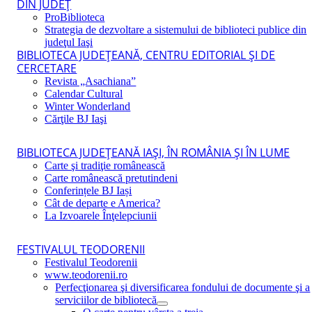
DIN JUDEŢ
ProBiblioteca
Strategia de dezvoltare a sistemului de biblioteci publice din
judeţul Iaşi
BIBLIOTECA JUDEŢEANĂ, CENTRU EDITORIAL ŞI DE
CERCETARE
Revista „Asachiana”
Calendar Cultural
Winter Wonderland
Cărţile BJ Iaşi
BIBLIOTECA JUDEŢEANĂ IAŞI, ÎN ROMÂNIA ŞI ÎN LUME
Carte şi tradiţie românească
Carte românească pretutindeni
Conferințele BJ Iași
Cât de departe e America?
La Izvoarele Înţelepciunii
FESTIVALUL TEODORENII
Festivalul Teodorenii
www.teodorenii.ro
Perfecţionarea şi diversificarea fondului de documente şi a
serviciilor de bibliotecă