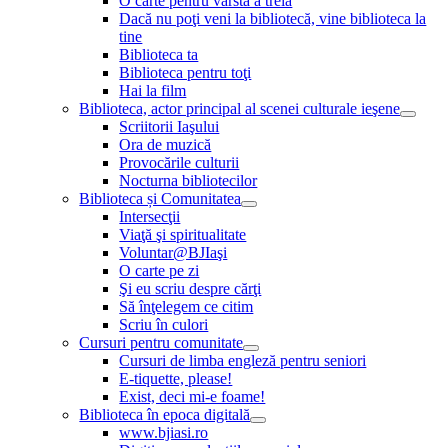
O carte pentru vârsta a treia
Dacă nu poţi veni la bibliotecă, vine biblioteca la
tine
Biblioteca ta
Biblioteca pentru toţi
Hai la film
Biblioteca, actor principal al scenei culturale ieşene
Scriitorii Iaşului
Ora de muzică
Provocările culturii
Nocturna bibliotecilor
Biblioteca și Comunitatea
Intersecţii
Viaţă şi spiritualitate
Voluntar@BJIaşi
O carte pe zi
Şi eu scriu despre cărţi
Să înţelegem ce citim
Scriu în culori
Cursuri pentru comunitate
Cursuri de limba engleză pentru seniori
E-tiquette, please!
Exist, deci mi-e foame!
Biblioteca în epoca digitală
www.bjiasi.ro