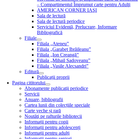
– Compartimentul Împrumut carte pentru Adulţi
AMERICAN CORNER IAŞI
Sala de lectură
Sala de lectură periodice
Serviciul Evidenţă, Prelucrare, Informare
Bibliografică
Filiale
Filiala „Ateneu”
Filiala „Garabet Ibrăileanu”
Filiala „Ion Creangă”
Filiala „Mihail Sadoveanu”
Filiala „Vasile Alecsandri”
Editură
Publicații proprii
Pagina cititorului
Abonamente publicaţii periodice
Servicii
Anuare, bibliografii
Cartea lunii din colecțiile speciale
Carte veche și rară
Noutăţi pe rafturile bibliotecii
Informații pentru copii
Informații pentru adolescenți
Informații pentru adulți
Informații pentru seniori