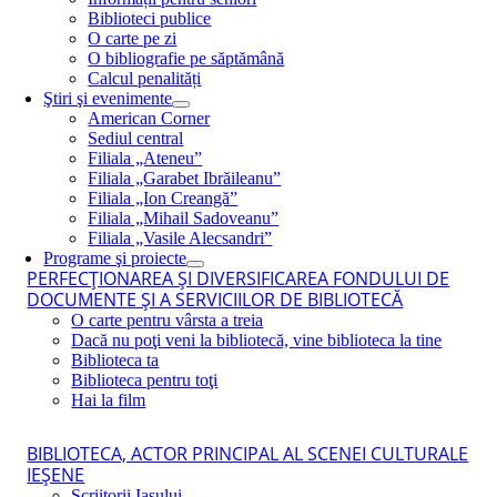
Biblioteci publice
O carte pe zi
O bibliografie pe săptămână
Calcul penalități
Ştiri şi evenimente
American Corner
Sediul central
Filiala „Ateneu”
Filiala „Garabet Ibrăileanu”
Filiala „Ion Creangă”
Filiala „Mihail Sadoveanu”
Filiala „Vasile Alecsandri”
Programe şi proiecte
PERFECŢIONAREA ŞI DIVERSIFICAREA FONDULUI DE
DOCUMENTE ŞI A SERVICIILOR DE BIBLIOTECĂ
O carte pentru vârsta a treia
Dacă nu poţi veni la bibliotecă, vine biblioteca la tine
Biblioteca ta
Biblioteca pentru toţi
Hai la film
BIBLIOTECA, ACTOR PRINCIPAL AL SCENEI CULTURALE
IEŞENE
Scriitorii Iaşului