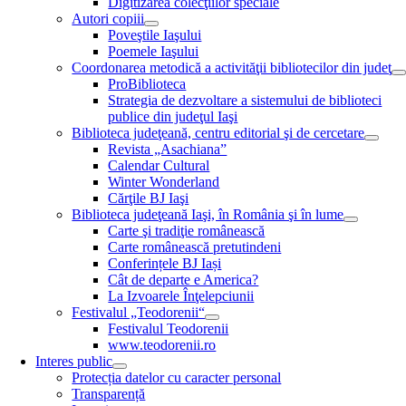
Digitizarea colecţiilor speciale
Autori copiii
Poveştile Iaşului
Poemele Iaşului
Coordonarea metodică a activităţii bibliotecilor din judeţ
ProBiblioteca
Strategia de dezvoltare a sistemului de biblioteci
publice din judeţul Iaşi
Biblioteca judeţeană, centru editorial şi de cercetare
Revista „Asachiana”
Calendar Cultural
Winter Wonderland
Cărţile BJ Iaşi
Biblioteca judeţeană Iaşi, în România şi în lume
Carte şi tradiţie românească
Carte românească pretutindeni
Conferințele BJ Iași
Cât de departe e America?
La Izvoarele Înţelepciunii
Festivalul „Teodorenii“
Festivalul Teodorenii
www.teodorenii.ro
Interes public
Protecția datelor cu caracter personal
Transparență