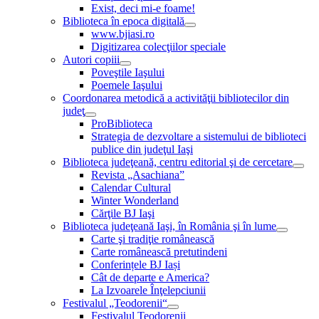
Exist, deci mi-e foame!
Biblioteca în epoca digitală
www.bjiasi.ro
Digitizarea colecţiilor speciale
Autori copiii
Poveştile Iaşului
Poemele Iaşului
Coordonarea metodică a activităţii bibliotecilor din
judeţ
ProBiblioteca
Strategia de dezvoltare a sistemului de biblioteci
publice din judeţul Iaşi
Biblioteca judeţeană, centru editorial şi de cercetare
Revista „Asachiana”
Calendar Cultural
Winter Wonderland
Cărţile BJ Iaşi
Biblioteca judeţeană Iaşi, în România şi în lume
Carte şi tradiţie românească
Carte românească pretutindeni
Conferințele BJ Iași
Cât de departe e America?
La Izvoarele Înţelepciunii
Festivalul „Teodorenii“
Festivalul Teodorenii