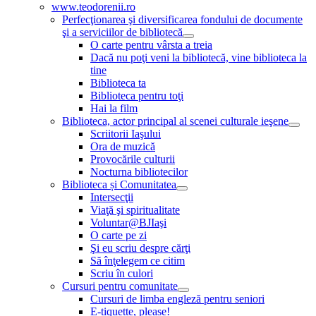
www.teodorenii.ro
Perfecţionarea şi diversificarea fondului de documente
şi a serviciilor de bibliotecă
O carte pentru vârsta a treia
Dacă nu poţi veni la bibliotecă, vine biblioteca la
tine
Biblioteca ta
Biblioteca pentru toţi
Hai la film
Biblioteca, actor principal al scenei culturale ieşene
Scriitorii Iaşului
Ora de muzică
Provocările culturii
Nocturna bibliotecilor
Biblioteca și Comunitatea
Intersecţii
Viaţă şi spiritualitate
Voluntar@BJIaşi
O carte pe zi
Şi eu scriu despre cărţi
Să înţelegem ce citim
Scriu în culori
Cursuri pentru comunitate
Cursuri de limba engleză pentru seniori
E-tiquette, please!