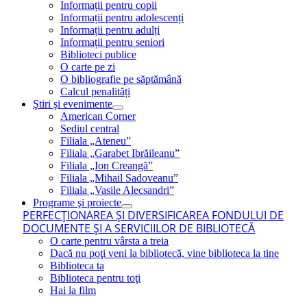
Informații pentru copii
Informații pentru adolescenți
Informații pentru adulți
Informații pentru seniori
Biblioteci publice
O carte pe zi
O bibliografie pe săptămână
Calcul penalități
Ştiri şi evenimente
American Corner
Sediul central
Filiala „Ateneu”
Filiala „Garabet Ibrăileanu”
Filiala „Ion Creangă”
Filiala „Mihail Sadoveanu”
Filiala „Vasile Alecsandri”
Programe şi proiecte
PERFECŢIONAREA ŞI DIVERSIFICAREA FONDULUI DE
DOCUMENTE ŞI A SERVICIILOR DE BIBLIOTECĂ
O carte pentru vârsta a treia
Dacă nu poţi veni la bibliotecă, vine biblioteca la tine
Biblioteca ta
Biblioteca pentru toţi
Hai la film