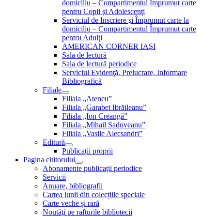
domiciliu – Compartimentul Împrumut carte
pentru Copii şi Adolescenţi
Serviciul de Inscriere şi Împrumut carte la
domiciliu – Compartimentul Împrumut carte
pentru Adulţi
AMERICAN CORNER IAŞI
Sala de lectură
Sala de lectură periodice
Serviciul Evidenţă, Prelucrare, Informare
Bibliografică
Filiale
Filiala „Ateneu”
Filiala „Garabet Ibrăileanu”
Filiala „Ion Creangă”
Filiala „Mihail Sadoveanu”
Filiala „Vasile Alecsandri”
Editură
Publicații proprii
Pagina cititorului
Abonamente publicaţii periodice
Servicii
Anuare, bibliografii
Cartea lunii din colecțiile speciale
Carte veche și rară
Noutăţi pe rafturile bibliotecii