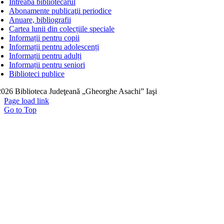
Întreabă bibliotecarul
Abonamente publicaţii periodice
Anuare, bibliografii
Cartea lunii din colecțiile speciale
Informații pentru copii
Informații pentru adolescenți
Informații pentru adulți
Informații pentru seniori
Biblioteci publice
026 Biblioteca Judeţeană „Gheorghe Asachi” Iaşi
Page load link
Go to Top