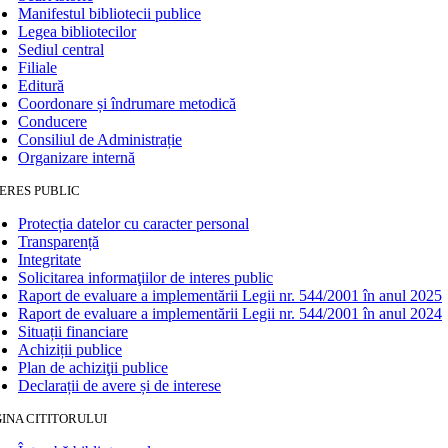
Manifestul bibliotecii publice
Legea bibliotecilor
Sediul central
Filiale
Editură
Coordonare și îndrumare metodică
Conducere
Consiliul de Administrație
Organizare internă
ERES PUBLIC
Protecția datelor cu caracter personal
Transparență
Integritate
Solicitarea informaţiilor de interes public
Raport de evaluare a implementării Legii nr. 544/2001 în anul 2025
Raport de evaluare a implementării Legii nr. 544/2001 în anul 2024
Situații financiare
Achiziții publice
Plan de achiziţii publice
Declarații de avere și de interese
INA CITITORULUI