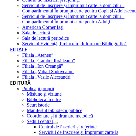
Serviciul de Inscriere şi Împrumut carte la domiciliu –
Compartimentul Împrumut carte pentru Copii şi Adolescenţ
Serviciul de Inscriere şi Împrumut carte la domiciliu –
Compartimentul Împrumut carte pentru Adulţi
American Corner Iaşi
Sala de lectură
Sala de lectură periodice
Serviciul Evidenţă, Prelucrare, Informare Bibliografică
FILIALE
Filiala „Ateneu”
Filiala „Garabet Ibrăileanu”
Filiala „Ion Creangă”
Filiala „Mihail Sadoveanu”
Filiala „Vasile Alecsandri”
EDITURĂ
Publicații proprii
Misiune şi viziune
Biblioteca în cifre
Scurt istoric
Manifestul bibliotecii publice
Coordonare și îndrumare metodică
Sediul central
Centrul de înscrieri și referințe
Serviciul de Inscriere şi Împrumut carte la