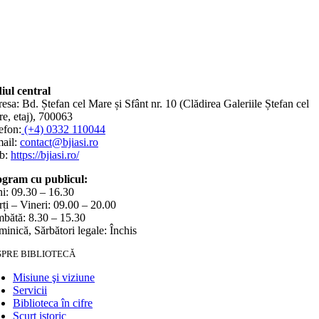
iul central
esa: Bd. Ștefan cel Mare și Sfânt nr. 10 (Clădirea Galeriile Ștefan cel
e, etaj), 700063
efon:
(+4) 0332 110044
ail:
contact@bjiasi.ro
b:
https://bjiasi.ro/
gram cu publicul:
i: 09.30 – 16.30
ți – Vineri: 09.00 – 20.00
bătă: 8.30 – 15.30
inică, Sărbători legale: Închis
SPRE BIBLIOTECĂ
Misiune şi viziune
Servicii
Biblioteca în cifre
Scurt istoric