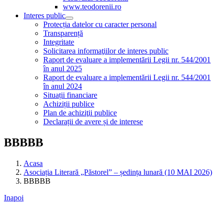
www.teodorenii.ro
Interes public
Protecția datelor cu caracter personal
Transparență
Integritate
Solicitarea informaţiilor de interes public
Raport de evaluare a implementării Legii nr. 544/2001
în anul 2025
Raport de evaluare a implementării Legii nr. 544/2001
în anul 2024
Situații financiare
Achiziții publice
Plan de achiziţii publice
Declarații de avere și de interese
BBBBB
Acasa
Asociația Literară „Păstorel” – ședința lunară (10 MAI 2026)
BBBBB
Inapoi