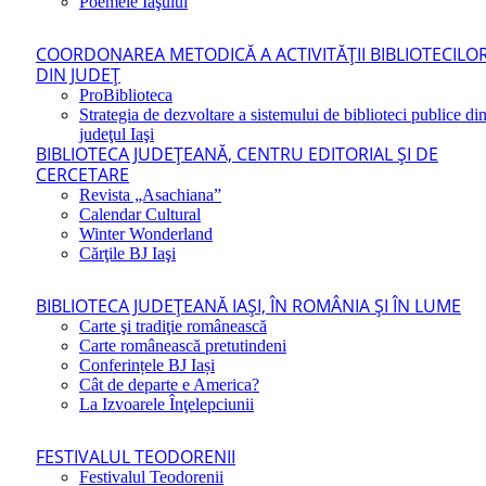
Poemele Iaşului
COORDONAREA METODICĂ A ACTIVITĂŢII BIBLIOTECILO
DIN JUDEŢ
ProBiblioteca
Strategia de dezvoltare a sistemului de biblioteci publice di
judeţul Iaşi
BIBLIOTECA JUDEŢEANĂ, CENTRU EDITORIAL ŞI DE
CERCETARE
Revista „Asachiana”
Calendar Cultural
Winter Wonderland
Cărţile BJ Iaşi
BIBLIOTECA JUDEŢEANĂ IAŞI, ÎN ROMÂNIA ŞI ÎN LUME
Carte şi tradiţie românească
Carte românească pretutindeni
Conferințele BJ Iași
Cât de departe e America?
La Izvoarele Înţelepciunii
FESTIVALUL TEODORENII
Festivalul Teodorenii