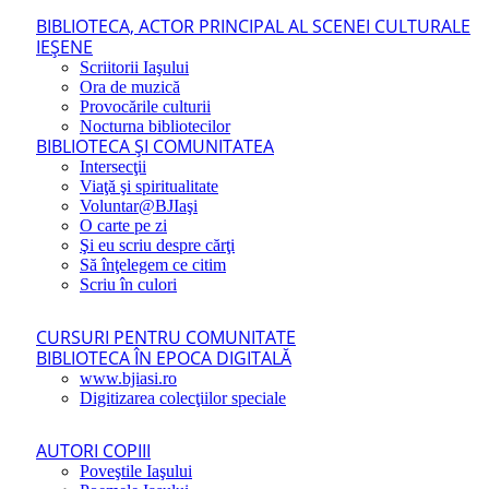
BIBLIOTECA, ACTOR PRINCIPAL AL SCENEI CULTURALE
IEŞENE
Scriitorii Iaşului
Ora de muzică
Provocările culturii
Nocturna bibliotecilor
BIBLIOTECA ŞI COMUNITATEA
Intersecţii
Viaţă şi spiritualitate
Voluntar@BJIaşi
O carte pe zi
Şi eu scriu despre cărţi
Să înţelegem ce citim
Scriu în culori
CURSURI PENTRU COMUNITATE
BIBLIOTECA ÎN EPOCA DIGITALĂ
www.bjiasi.ro
Digitizarea colecţiilor speciale
AUTORI COPIII
Poveştile Iaşului