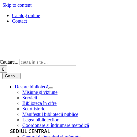
Skip to content
Catalog online
Contact
Cautare...
Go to...
Despre bibliotecă
Misiune şi viziune
Servicii
Biblioteca în cifre
Scurt istoric
Manifestul bibliotecii publice
Legea bibliotecilor
Coordonare și îndrumare metodică
SEDIUL CENTRAL
Centrul de înscrieri și referințe