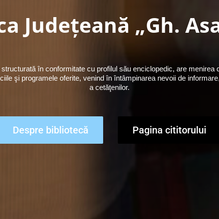
ca Judeţeană „Gh. Asa
 structurată în conformitate cu profilul său enciclopedic, are menirea de
iciile şi programele oferite, venind în întâmpinarea nevoii de informar
a cetăţenilor.
Despre bibliotecă
Pagina cititorului