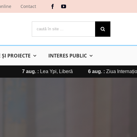
online
Contact
Cautare...
ŞI PROIECTE
INTERES PUBLIC
. :
Ziua Internațională a Pisicii
6 aug. :
OBSESII – Filiala