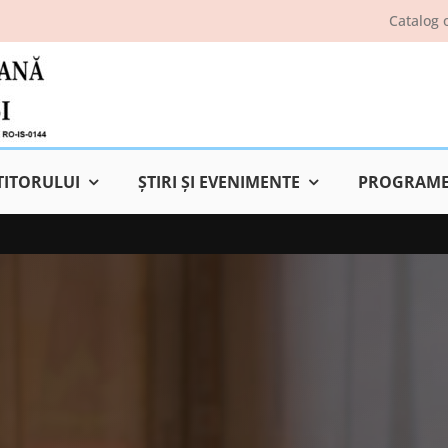
Catalog 
TITORULUI
ŞTIRI ŞI EVENIMENTE
PROGRAME 
7 aug. :
Lea Ypi, Liberă
6 aug