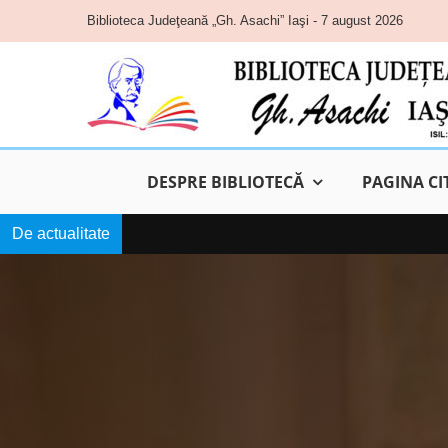
Skip
Biblioteca Judeţeană „Gh. Asachi” Iaşi - 7 august 2026
to
content
DESPRE BIBLIOTECĂ
PAGINA CI
De actualitate