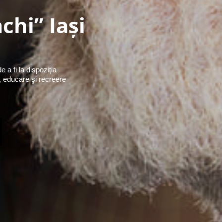
chi” Iaşi
 a fi la dispoziţia
e, educare şi recreere