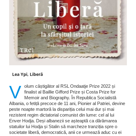
Lea Ypi, Liberă
V
olum câștigător al RSL Ondaatje Prize 2022 și
finalist al Baillie Gifford Prize și Costa Prize for
Memoir and Biography. În Republica Socialistă
Albania, o fetiță precoce de 11 ani, Pionier al Patriei, devine
peste noapte martoră la dispariția celui mai dur și mai
rezistent regim dictatorial comunist din lume: cel al lui
Enver Hodja. Deși albanezii se așteaptă ca dărâmarea
statuilor lui Hodja și Stalin să marcheze tranziția spre o
societate liberă, democratică, anii ce urmează aduc cu ei