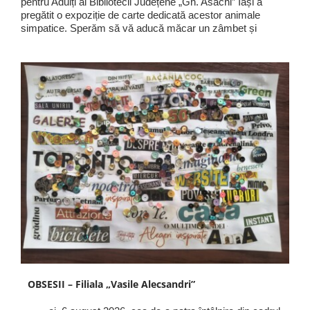
pentru Adulți al Bibliotecii Județene „Gh. Asachi” Iași a
pregătit o expoziție de carte dedicată acestor animale
simpatice. Sperăm să vă aducă măcar un zâmbet și
OBSESII – Filiala „Vasile Alecsandri”