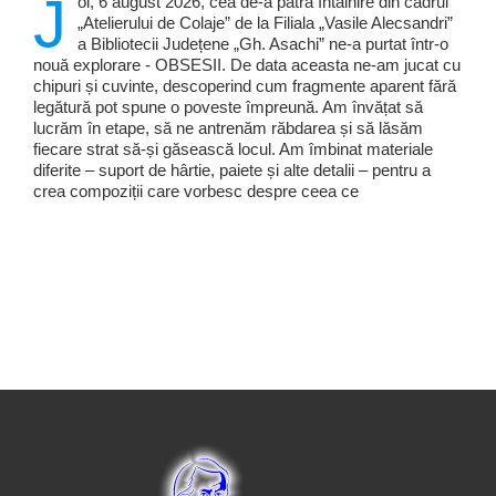
J
oi, 6 august 2026, cea de-a patra întâlnire din cadrul
„Atelierului de Colaje” de la Filiala „Vasile Alecsandri”
a Bibliotecii Județene „Gh. Asachi” ne-a purtat într-o
nouă explorare - OBSESII. De data aceasta ne-am jucat cu
chipuri și cuvinte, descoperind cum fragmente aparent fără
legătură pot spune o poveste împreună. Am învățat să
lucrăm în etape, să ne antrenăm răbdarea și să lăsăm
fiecare strat să-și găsească locul. Am îmbinat materiale
diferite – suport de hârtie, paiete și alte detalii – pentru a
crea compoziții care vorbesc despre ceea ce