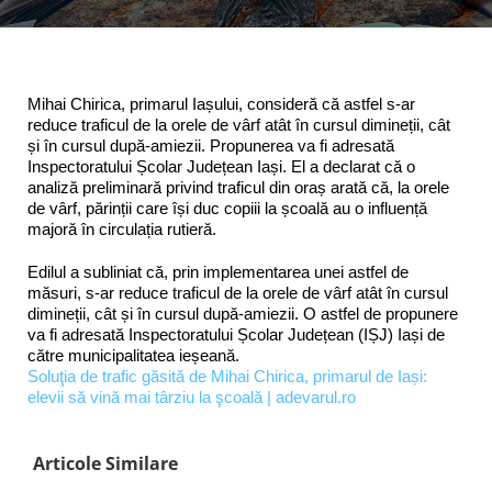
Mihai Chirica, primarul Iașului, consideră că astfel s-ar
reduce traficul de la orele de vârf atât în cursul dimineții, cât
și în cursul după-amiezii. Propunerea va fi adresată
Inspectoratului Școlar Județean Iași. El a declarat că o
analiză preliminară privind traficul din oraș arată că, la orele
de vârf, părinții care își duc copiii la școală au o influență
majoră în circulația rutieră.
Edilul a subliniat că, prin implementarea unei astfel de
măsuri, s-ar reduce traficul de la orele de vârf atât în cursul
dimineții, cât și în cursul după-amiezii. O astfel de propunere
va fi adresată Inspectoratului Școlar Județean (IȘJ) Iași de
către municipalitatea ieșeană.
Soluţia de trafic găsită de Mihai Chirica, primarul de Iași:
elevii să vină mai târziu la şcoală | adevarul.ro
Articole Similare