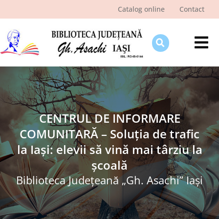
Skip
Catalog online
Contact
to
content
Tog
Nav
Despre bibliotecă
Pagina cititorului
Ştiri şi evenimente
CENTRUL DE INFORMARE
COMUNITARĂ – Soluţia de trafic
Programe şi proiecte
la Iași: elevii să vină mai târziu la
Interes public
şcoală
Biblioteca Judeţeană „Gh. Asachi” Iaşi