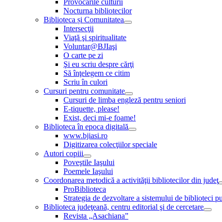
Provocările culturii
Nocturna bibliotecilor
Biblioteca și Comunitatea
Intersecţii
Viaţă şi spiritualitate
Voluntar@BJIaşi
O carte pe zi
Şi eu scriu despre cărţi
Să înţelegem ce citim
Scriu în culori
Cursuri pentru comunitate
Cursuri de limba engleză pentru seniori
E-tiquette, please!
Exist, deci mi-e foame!
Biblioteca în epoca digitală
www.bjiasi.ro
Digitizarea colecţiilor speciale
Autori copiii
Poveştile Iaşului
Poemele Iaşului
Coordonarea metodică a activităţii bibliotecilor din judeţ
ProBiblioteca
Strategia de dezvoltare a sistemului de biblioteci pu
Biblioteca judeţeană, centru editorial şi de cercetare
Revista „Asachiana”