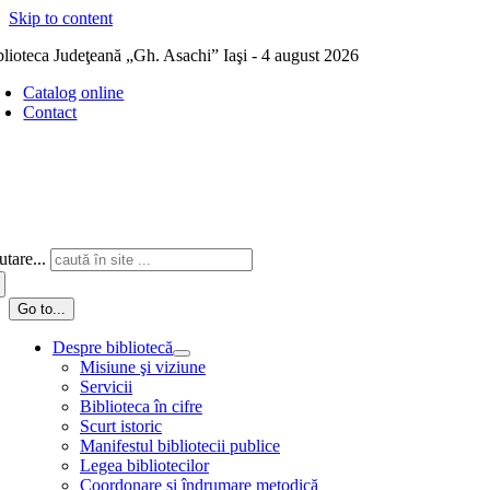
Skip to content
blioteca Judeţeană „Gh. Asachi” Iaşi - 4 august 2026
Catalog online
Contact
tare...
Go to...
Despre bibliotecă
Misiune şi viziune
Servicii
Biblioteca în cifre
Scurt istoric
Manifestul bibliotecii publice
Legea bibliotecilor
Coordonare și îndrumare metodică