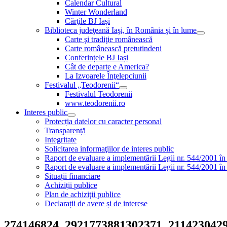
Calendar Cultural
Winter Wonderland
Cărţile BJ Iaşi
Biblioteca judeţeană Iaşi, în România şi în lume
Carte şi tradiţie românească
Carte românească pretutindeni
Conferințele BJ Iași
Cât de departe e America?
La Izvoarele Înţelepciunii
Festivalul „Teodorenii“
Festivalul Teodorenii
www.teodorenii.ro
Interes public
Protecția datelor cu caracter personal
Transparență
Integritate
Solicitarea informaţiilor de interes public
Raport de evaluare a implementării Legii nr. 544/2001 în
Raport de evaluare a implementării Legii nr. 544/2001 în
Situații financiare
Achiziții publice
Plan de achiziţii publice
Declarații de avere și de interese
274146824_2921773881302371_211423042