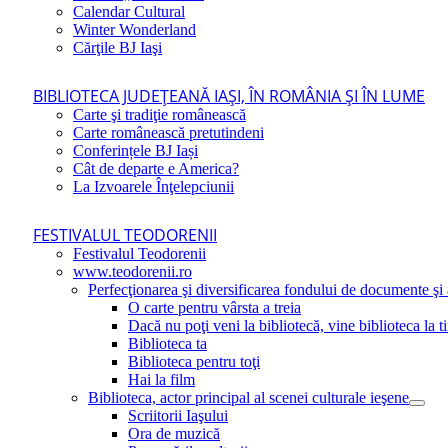
Calendar Cultural
Winter Wonderland
Cărţile BJ Iaşi
BIBLIOTECA JUDEŢEANĂ IAŞI, ÎN ROMÂNIA ŞI ÎN LUME
Carte şi tradiţie românească
Carte românească pretutindeni
Conferințele BJ Iași
Cât de departe e America?
La Izvoarele Înţelepciunii
FESTIVALUL TEODORENII
Festivalul Teodorenii
www.teodorenii.ro
Perfecţionarea şi diversificarea fondului de documente şi a
O carte pentru vârsta a treia
Dacă nu poţi veni la bibliotecă, vine biblioteca la t
Biblioteca ta
Biblioteca pentru toţi
Hai la film
Biblioteca, actor principal al scenei culturale ieşene
Scriitorii Iaşului
Ora de muzică