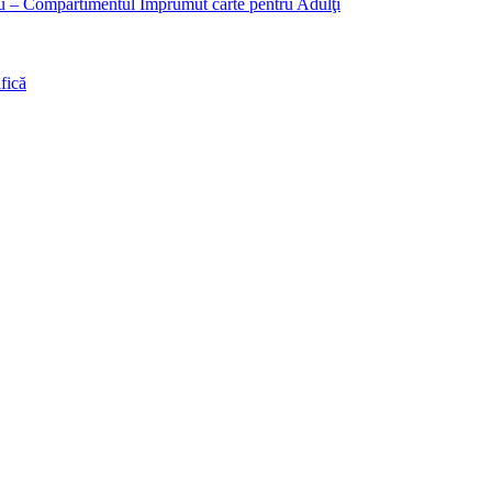
liu – Compartimentul Împrumut carte pentru Adulţi
fică