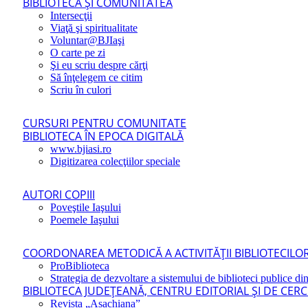
BIBLIOTECA ŞI COMUNITATEA
Intersecţii
Viaţă şi spiritualitate
Voluntar@BJIaşi
O carte pe zi
Şi eu scriu despre cărţi
Să înţelegem ce citim
Scriu în culori
CURSURI PENTRU COMUNITATE
BIBLIOTECA ÎN EPOCA DIGITALĂ
www.bjiasi.ro
Digitizarea colecţiilor speciale
AUTORI COPIII
Poveştile Iaşului
Poemele Iaşului
COORDONAREA METODICĂ A ACTIVITĂŢII BIBLIOTECILOR
ProBiblioteca
Strategia de dezvoltare a sistemului de biblioteci publice din
BIBLIOTECA JUDEŢEANĂ, CENTRU EDITORIAL ŞI DE CER
Revista „Asachiana”