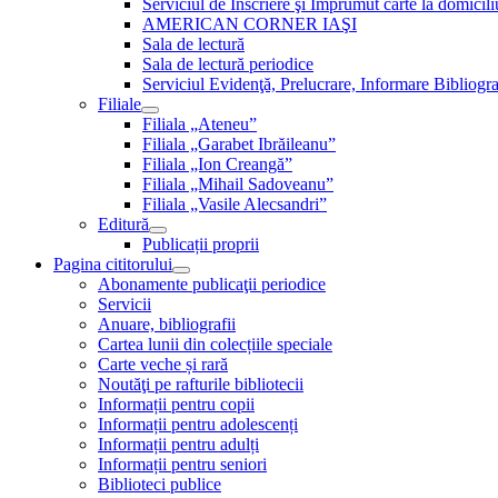
Serviciul de Inscriere şi Împrumut carte la domici
AMERICAN CORNER IAŞI
Sala de lectură
Sala de lectură periodice
Serviciul Evidenţă, Prelucrare, Informare Bibliogra
Filiale
Filiala „Ateneu”
Filiala „Garabet Ibrăileanu”
Filiala „Ion Creangă”
Filiala „Mihail Sadoveanu”
Filiala „Vasile Alecsandri”
Editură
Publicații proprii
Pagina cititorului
Abonamente publicaţii periodice
Servicii
Anuare, bibliografii
Cartea lunii din colecțiile speciale
Carte veche și rară
Noutăţi pe rafturile bibliotecii
Informații pentru copii
Informații pentru adolescenți
Informații pentru adulți
Informații pentru seniori
Biblioteci publice