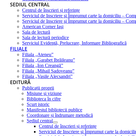
SEDIUL CENTRAL
Centrul de înscrieri și referințe
Serviciul de Inscriere şi Împrumut carte la domiciliu – Com
Serviciul de Inscriere şi Împrumut carte la domiciliu – Co
American Corner Iaşi
Sala de lectură
Sala de lectură periodice
Serviciul Evidenţă, Prelucrare, Informare Bibliografică
FILIALE
Filiala „Ateneu”
Filiala „Garabet Ibrăileanu”
Filiala „Ion Creangă”
Filiala „Mihail Sadoveanu”
Filiala „Vasile Alecsandri”
EDITURĂ
Publicații proprii
Misiune şi viziune
Biblioteca în cifre
Scurt istoric
Manifestul bibliotecii publice
Coordonare și îndrumare metodică
Sediul central
Centrul de înscrieri și referințe
Serviciul de Inscriere şi Împrumut carte la domici