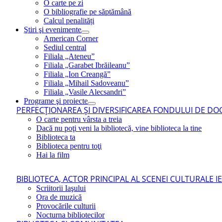
O carte pe zi
O bibliografie pe săptămână
Calcul penalități
Ştiri şi evenimente
American Corner
Sediul central
Filiala „Ateneu”
Filiala „Garabet Ibrăileanu”
Filiala „Ion Creangă”
Filiala „Mihail Sadoveanu”
Filiala „Vasile Alecsandri”
Programe şi proiecte
PERFECŢIONAREA ŞI DIVERSIFICAREA FONDULUI DE DOC
O carte pentru vârsta a treia
Dacă nu poţi veni la bibliotecă, vine biblioteca la tine
Biblioteca ta
Biblioteca pentru toţi
Hai la film
BIBLIOTECA, ACTOR PRINCIPAL AL SCENEI CULTURALE I
Scriitorii Iaşului
Ora de muzică
Provocările culturii
Nocturna bibliotecilor