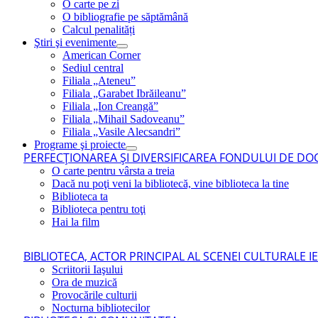
O carte pe zi
O bibliografie pe săptămână
Calcul penalități
Ştiri şi evenimente
American Corner
Sediul central
Filiala „Ateneu”
Filiala „Garabet Ibrăileanu”
Filiala „Ion Creangă”
Filiala „Mihail Sadoveanu”
Filiala „Vasile Alecsandri”
Programe şi proiecte
PERFECŢIONAREA ŞI DIVERSIFICAREA FONDULUI DE DOC
O carte pentru vârsta a treia
Dacă nu poţi veni la bibliotecă, vine biblioteca la tine
Biblioteca ta
Biblioteca pentru toţi
Hai la film
BIBLIOTECA, ACTOR PRINCIPAL AL SCENEI CULTURALE I
Scriitorii Iaşului
Ora de muzică
Provocările culturii
Nocturna bibliotecilor