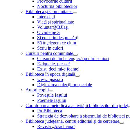
Provocările culturii
Nocturna bibliotecilor
Biblioteca și Comunitatea
Intersecţii
Viaţă şi spiritualitate
Voluntar@BJIaşi
O carte pe zi
Şi eu scriu despre cărţi
Să înţelegem ce citim
Scriu în culori
Cursuri pentru comunitate
Cursuri de limba engleză pentru seniori
E-tiquette, please!
Exist, deci mi-e foame!
Biblioteca în epoca digitală
www.bjiasi.ro
Digitizarea colecţiilor speciale
Autori copiii
Poveştile Iaşului
Poemele Iaşului
Coordonarea metodică a activităţii bibliotecilor din judeţ
ProBiblioteca
Strategia de dezvoltare a sistemului de biblioteci pu
Biblioteca judeţeană, centru editorial şi de cercetare
Revista „Asachiana”