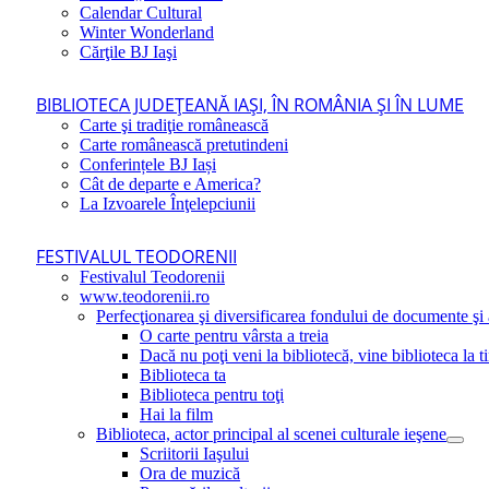
Calendar Cultural
Winter Wonderland
Cărţile BJ Iaşi
BIBLIOTECA JUDEŢEANĂ IAŞI, ÎN ROMÂNIA ŞI ÎN LUME
Carte şi tradiţie românească
Carte românească pretutindeni
Conferințele BJ Iași
Cât de departe e America?
La Izvoarele Înţelepciunii
FESTIVALUL TEODORENII
Festivalul Teodorenii
www.teodorenii.ro
Perfecţionarea şi diversificarea fondului de documente şi a
O carte pentru vârsta a treia
Dacă nu poţi veni la bibliotecă, vine biblioteca la t
Biblioteca ta
Biblioteca pentru toţi
Hai la film
Biblioteca, actor principal al scenei culturale ieşene
Scriitorii Iaşului
Ora de muzică