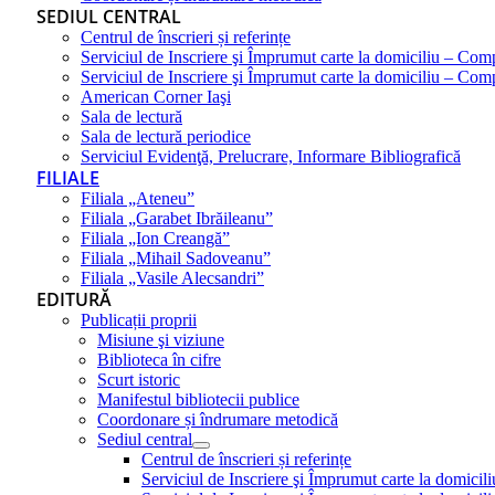
SEDIUL CENTRAL
Centrul de înscrieri și referințe
Serviciul de Inscriere şi Împrumut carte la domiciliu – Com
Serviciul de Inscriere şi Împrumut carte la domiciliu – Co
American Corner Iaşi
Sala de lectură
Sala de lectură periodice
Serviciul Evidenţă, Prelucrare, Informare Bibliografică
FILIALE
Filiala „Ateneu”
Filiala „Garabet Ibrăileanu”
Filiala „Ion Creangă”
Filiala „Mihail Sadoveanu”
Filiala „Vasile Alecsandri”
EDITURĂ
Publicații proprii
Misiune şi viziune
Biblioteca în cifre
Scurt istoric
Manifestul bibliotecii publice
Coordonare și îndrumare metodică
Sediul central
Centrul de înscrieri și referințe
Serviciul de Inscriere şi Împrumut carte la domici