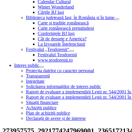
Calendar Cultural
Winter Wonderland
Cărţile BJ Iaşi
Biblioteca judeţeană Iaşi, în România şi în lume
Carte şi tradiţie românească
Carte românească pretutindeni
Conferințele BJ Iași
Cât de departe e America?
La Izvoarele Înţelepciunii
Festivalul „Teodorenii“
Festivalul Teodorenii
www.teodorenii.ro
Interes public
Protecția datelor cu caracter personal
Transparență
Integritate
Solicitarea informaţiilor de interes public
Raport de evaluare a implementării Legii nr. 544/2001 în
Raport de evaluare a implementării Legii nr. 544/2001 în
Situații financiare
Achiziții publice
Plan de achiziţii publice
Declarații de avere și de interese
273957575_2921774247969001_236517213