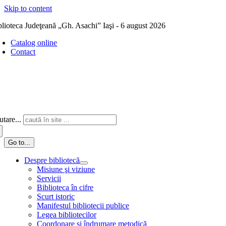
Skip to content
blioteca Judeţeană „Gh. Asachi” Iaşi - 6 august 2026
Catalog online
Contact
tare...
Go to...
Despre bibliotecă
Misiune şi viziune
Servicii
Biblioteca în cifre
Scurt istoric
Manifestul bibliotecii publice
Legea bibliotecilor
Coordonare și îndrumare metodică