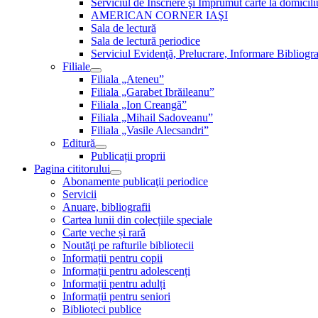
Serviciul de Inscriere şi Împrumut carte la domici
AMERICAN CORNER IAŞI
Sala de lectură
Sala de lectură periodice
Serviciul Evidenţă, Prelucrare, Informare Bibliogra
Filiale
Filiala „Ateneu”
Filiala „Garabet Ibrăileanu”
Filiala „Ion Creangă”
Filiala „Mihail Sadoveanu”
Filiala „Vasile Alecsandri”
Editură
Publicații proprii
Pagina cititorului
Abonamente publicaţii periodice
Servicii
Anuare, bibliografii
Cartea lunii din colecțiile speciale
Carte veche și rară
Noutăţi pe rafturile bibliotecii
Informații pentru copii
Informații pentru adolescenți
Informații pentru adulți
Informații pentru seniori
Biblioteci publice