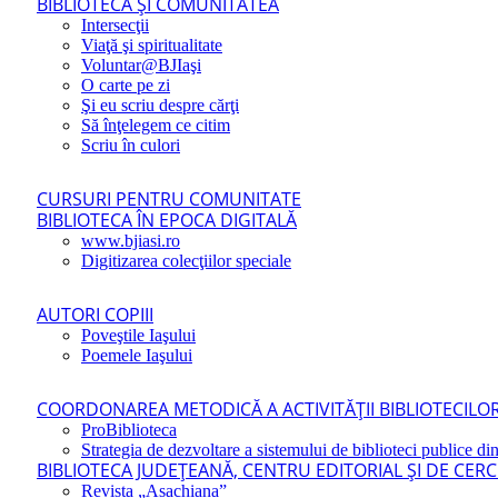
BIBLIOTECA ŞI COMUNITATEA
Intersecţii
Viaţă şi spiritualitate
Voluntar@BJIaşi
O carte pe zi
Şi eu scriu despre cărţi
Să înţelegem ce citim
Scriu în culori
CURSURI PENTRU COMUNITATE
BIBLIOTECA ÎN EPOCA DIGITALĂ
www.bjiasi.ro
Digitizarea colecţiilor speciale
AUTORI COPIII
Poveştile Iaşului
Poemele Iaşului
COORDONAREA METODICĂ A ACTIVITĂŢII BIBLIOTECILOR
ProBiblioteca
Strategia de dezvoltare a sistemului de biblioteci publice din
BIBLIOTECA JUDEŢEANĂ, CENTRU EDITORIAL ŞI DE CER
Revista „Asachiana”