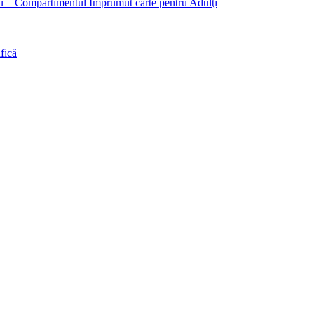
liu – Compartimentul Împrumut carte pentru Adulţi
fică