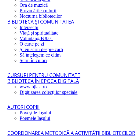
Ora de muzică
Provocările culturii
Nocturna bibliotecilor
BIBLIOTECA ŞI COMUNITATEA
Intersecţii
Viaţă şi spiritualitate
Voluntar@BJIaşi
O carte pe zi
Şi eu scriu despre cărţi
Să înţelegem ce citim
Scriu în culori
CURSURI PENTRU COMUNITATE
BIBLIOTECA ÎN EPOCA DIGITALĂ
www.bjiasi.ro
Digitizarea colecţiilor speciale
AUTORI COPIII
Poveştile Iaşului
Poemele Iaşului
COORDONAREA METODICĂ A ACTIVITĂŢII BIBLIOTECILOR