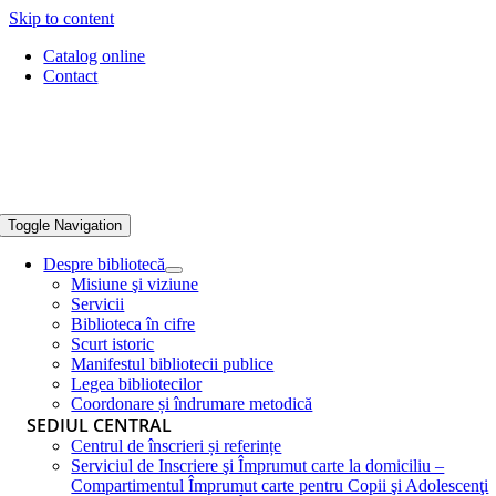
Skip to content
Catalog online
Contact
Toggle Navigation
Despre bibliotecă
Misiune şi viziune
Servicii
Biblioteca în cifre
Scurt istoric
Manifestul bibliotecii publice
Legea bibliotecilor
Coordonare și îndrumare metodică
SEDIUL CENTRAL
Centrul de înscrieri și referințe
Serviciul de Inscriere şi Împrumut carte la domiciliu –
Compartimentul Împrumut carte pentru Copii şi Adolescenţi