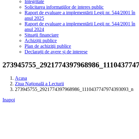
Integritate
Solicitarea informaţiilor de interes public
Raport de evaluare a implementării Legii nr. 544/2001 în
anul 2025
Raport de evaluare a implementării Legii nr. 544/2001 în
anul 2024
Situații financiare
Achiziții publice
Plan de achiziţii publice
Declarații de avere și de interese
273945755_2921774397968986_111043774
Acasa
Ziua Națională a Lecturii
273945755_2921774397968986_1110437747974393093_n
Inapoi