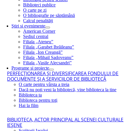
Biblioteci publice
O carte pe zi
O bibliografie pe săptămână
Calcul penalități
Ştiri şi evenimente
American Corner
Sediul central
Filiala „Ateneu”
Filiala „Garabet Ibrăileanu”
Filiala „Ion Creangă”
Filiala „Mihail Sadoveanu”
Filiala „Vasile Alecsandri”
Programe şi proiecte
PERFECŢIONAREA ŞI DIVERSIFICAREA FONDULUI DE
DOCUMENTE ŞI A SERVICIILOR DE BIBLIOTECĂ
O carte pentru vârsta a treia
Dacă nu poţi veni la bibliotecă, vine biblioteca la tine
Biblioteca ta
Biblioteca pentru toţi
Hai la film
BIBLIOTECA, ACTOR PRINCIPAL AL SCENEI CULTURALE
IEŞENE
Scriitorii Iaşului