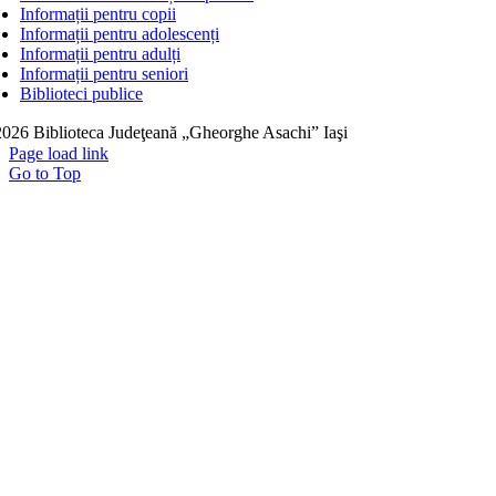
Informații pentru copii
Informații pentru adolescenți
Informații pentru adulți
Informații pentru seniori
Biblioteci publice
026 Biblioteca Judeţeană „Gheorghe Asachi” Iaşi
Page load link
Go to Top