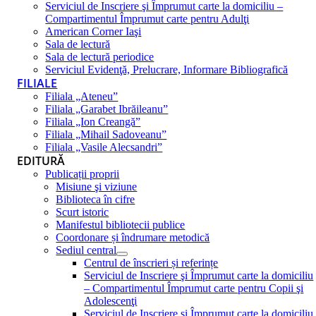
Serviciul de Inscriere şi Împrumut carte la domiciliu –
Compartimentul Împrumut carte pentru Adulţi
American Corner Iaşi
Sala de lectură
Sala de lectură periodice
Serviciul Evidenţă, Prelucrare, Informare Bibliografică
FILIALE
Filiala „Ateneu”
Filiala „Garabet Ibrăileanu”
Filiala „Ion Creangă”
Filiala „Mihail Sadoveanu”
Filiala „Vasile Alecsandri”
EDITURĂ
Publicații proprii
Misiune şi viziune
Biblioteca în cifre
Scurt istoric
Manifestul bibliotecii publice
Coordonare și îndrumare metodică
Sediul central
Centrul de înscrieri și referințe
Serviciul de Inscriere şi Împrumut carte la domiciliu
– Compartimentul Împrumut carte pentru Copii şi
Adolescenţi
Serviciul de Inscriere şi Împrumut carte la domiciliu