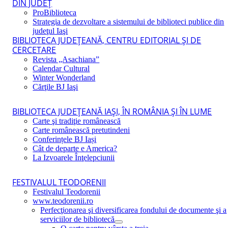
DIN JUDEŢ
ProBiblioteca
Strategia de dezvoltare a sistemului de biblioteci publice din
judeţul Iaşi
BIBLIOTECA JUDEŢEANĂ, CENTRU EDITORIAL ŞI DE
CERCETARE
Revista „Asachiana”
Calendar Cultural
Winter Wonderland
Cărţile BJ Iaşi
BIBLIOTECA JUDEŢEANĂ IAŞI, ÎN ROMÂNIA ŞI ÎN LUME
Carte şi tradiţie românească
Carte românească pretutindeni
Conferințele BJ Iași
Cât de departe e America?
La Izvoarele Înţelepciunii
FESTIVALUL TEODORENII
Festivalul Teodorenii
www.teodorenii.ro
Perfecţionarea şi diversificarea fondului de documente şi a
serviciilor de bibliotecă