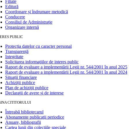
Filiale
Editură
Coordonare și îndrumare metodică
Conducere
Consiliul de Administrație
Organizare internă
ERES PUBLIC
Protecția datelor cu caracter personal
Transparență
Integritate
Solicitarea informaţiilor de interes public
Raport de evaluare a implementării Legii nr. 544/2001 în anul 2025
Raport de evaluare a implementării Legii nr. 544/2001 în anul 2024
Situații financiare
Achiziții publice
Plan de achiziţii publice
Declarații de avere și de interese
INA CITITORULUI
Întreabă bibliotecarul
Abonamente publicaţii periodice
Anuare, bibliografii
Cartea lunii din colecțiile speciale