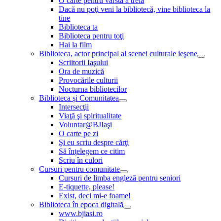
O carte pentru vârsta a treia
Dacă nu poţi veni la bibliotecă, vine biblioteca la
tine
Biblioteca ta
Biblioteca pentru toţi
Hai la film
Biblioteca, actor principal al scenei culturale ieşene
Scriitorii Iaşului
Ora de muzică
Provocările culturii
Nocturna bibliotecilor
Biblioteca și Comunitatea
Intersecţii
Viaţă şi spiritualitate
Voluntar@BJIaşi
O carte pe zi
Şi eu scriu despre cărţi
Să înţelegem ce citim
Scriu în culori
Cursuri pentru comunitate
Cursuri de limba engleză pentru seniori
E-tiquette, please!
Exist, deci mi-e foame!
Biblioteca în epoca digitală
www.bjiasi.ro