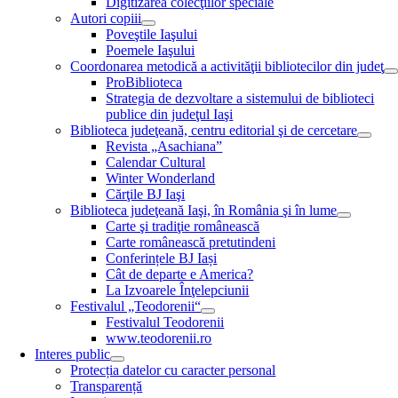
Digitizarea colecţiilor speciale
Autori copiii
Poveştile Iaşului
Poemele Iaşului
Coordonarea metodică a activităţii bibliotecilor din judeţ
ProBiblioteca
Strategia de dezvoltare a sistemului de biblioteci
publice din judeţul Iaşi
Biblioteca judeţeană, centru editorial şi de cercetare
Revista „Asachiana”
Calendar Cultural
Winter Wonderland
Cărţile BJ Iaşi
Biblioteca judeţeană Iaşi, în România şi în lume
Carte şi tradiţie românească
Carte românească pretutindeni
Conferințele BJ Iași
Cât de departe e America?
La Izvoarele Înţelepciunii
Festivalul „Teodorenii“
Festivalul Teodorenii
www.teodorenii.ro
Interes public
Protecția datelor cu caracter personal
Transparență