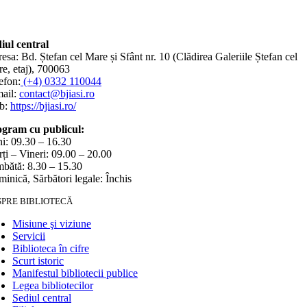
iul central
esa: Bd. Ștefan cel Mare și Sfânt nr. 10 (Clădirea Galeriile Ștefan cel
e, etaj), 700063
efon:
(+4) 0332 110044
ail:
contact@bjiasi.ro
b:
https://bjiasi.ro/
gram cu publicul:
i: 09.30 – 16.30
ți – Vineri: 09.00 – 20.00
bătă: 8.30 – 15.30
inică, Sărbători legale: Închis
SPRE BIBLIOTECĂ
Misiune şi viziune
Servicii
Biblioteca în cifre
Scurt istoric
Manifestul bibliotecii publice
Legea bibliotecilor
Sediul central