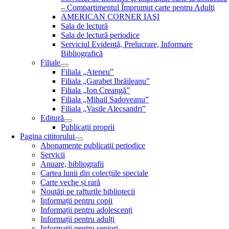
– Compartimentul Împrumut carte pentru Adulţi
AMERICAN CORNER IAŞI
Sala de lectură
Sala de lectură periodice
Serviciul Evidenţă, Prelucrare, Informare
Bibliografică
Filiale
Filiala „Ateneu”
Filiala „Garabet Ibrăileanu”
Filiala „Ion Creangă”
Filiala „Mihail Sadoveanu”
Filiala „Vasile Alecsandri”
Editură
Publicații proprii
Pagina cititorului
Abonamente publicaţii periodice
Servicii
Anuare, bibliografii
Cartea lunii din colecțiile speciale
Carte veche și rară
Noutăţi pe rafturile bibliotecii
Informații pentru copii
Informații pentru adolescenți
Informații pentru adulți
Informații pentru seniori