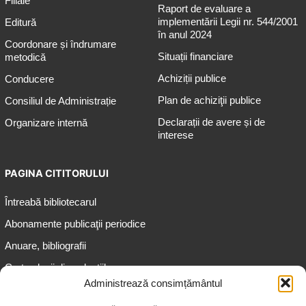
Filiale
Raport de evaluare a
implementării Legii nr. 544/2001
Editură
în anul 2024
Coordonare și îndrumare
Situații financiare
metodică
Achiziții publice
Conducere
Plan de achiziţii publice
Consiliul de Administrație
Declarații de avere și de
Organizare internă
interese
PAGINA CITITORULUI
Întreabă bibliotecarul
Abonamente publicaţii periodice
Anuare, bibliografii
Cartea lunii din colecțiile
speciale
Administrează consimțământul
Informații pentru copii