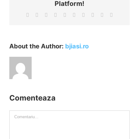
Platform!
Facebook
X
Reddit
LinkedIn
WhatsApp
Tumblr
Pinterest
Vk
Xing
E-
mail:
About the Author:
bjiasi.ro
Comenteaza
Comment