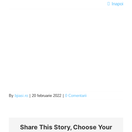
Inapoi
Programe şi proiecte
Interes public
By
bjiasi.ro
|
20 februarie 2022
|
0 Comentarii
Share This Story, Choose Your