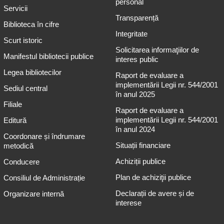
personal
Servicii
Transparență
Biblioteca în cifre
Integritate
Scurt istoric
Solicitarea informaţiilor de
Manifestul bibliotecii publice
interes public
Legea bibliotecilor
Raport de evaluare a
implementării Legii nr. 544/2001
Sediul central
în anul 2025
Filiale
Raport de evaluare a
implementării Legii nr. 544/2001
Editură
în anul 2024
Coordonare și îndrumare
Situații financiare
metodică
Achiziții publice
Conducere
Plan de achiziţii publice
Consiliul de Administrație
Declarații de avere și de
Organizare internă
interese