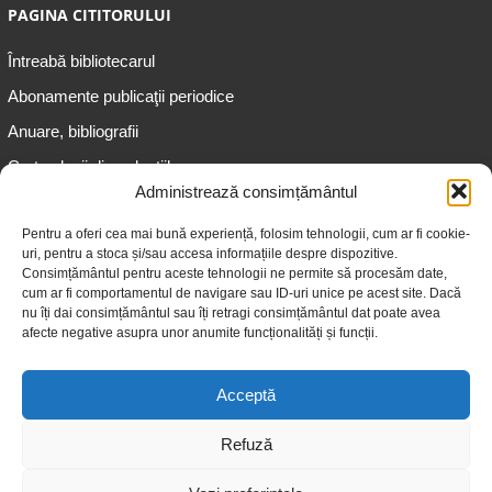
PAGINA CITITORULUI
Întreabă bibliotecarul
Abonamente publicaţii periodice
Anuare, bibliografii
Cartea lunii din colecțiile
speciale
Administrează consimțământul
Informații pentru copii
Pentru a oferi cea mai bună experiență, folosim tehnologii, cum ar fi cookie-
uri, pentru a stoca și/sau accesa informațiile despre dispozitive.
Informații pentru adolescenți
Consimțământul pentru aceste tehnologii ne permite să procesăm date,
Informații pentru adulți
cum ar fi comportamentul de navigare sau ID-uri unice pe acest site. Dacă
nu îți dai consimțământul sau îți retragi consimțământul dat poate avea
Informații pentru seniori
afecte negative asupra unor anumite funcționalități și funcții.
Biblioteci publice
Acceptă
Refuză
© 2026 Biblioteca Judeţeană „Gheorghe Asachi” Iaşi