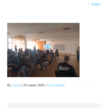
Inapoi
Programe şi proiecte
Interes public
By
Cezar
|
25 martie 2026
|
0 Comentarii