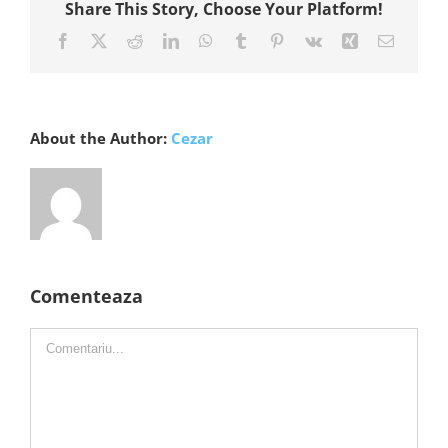
Share This Story, Choose Your Platform!
Facebook
X
Reddit
LinkedIn
WhatsApp
Tumblr
Pinterest
Vk
Xing
E-
mail:
About the Author:
Cezar
Comenteaza
Comment