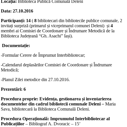
Locația:
Biblioteca Publică Comunală Deleni
Data:
27.10.2016
Participanți:
14
(
8
bibliotecari din bibliotecile publice comunale, 2
invitați surpriză (primarul și viceprimarul comunei Deleni) și
4
membri ai Comisiei de Coordonare și Îndrumare Metodică de la
Biblioteca Județeană “Gh. Asachi” Iași).
Documentație:
-Formular Cerere de Împrumut Interbibliotecar;
-Calendarul deplasărilor Comisiei de Coordonare și Îndrumare
Metodică;
-Planul Zilei metodice din 27.10.2016.
Prezentări: 6
Procedura proprie: Evidența, gestionarea și inventarierea
documentelor din cadrul bibliotecii comunale Deleni
–
Maria
Sava, bibliotecară la Biblioteca Comunală Deleni.
Procedura Operațională: Imprumutul Interbibliotecar al
Publicațiilor
– Bibliograf A. Dvoracic – 15’