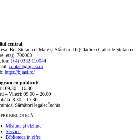
iul central
esa: Bd. Ștefan cel Mare și Sfânt nr. 10 (Clădirea Galeriile Ștefan cel
e, etaj), 700063
efon:
(+4) 0332 110044
ail:
contact@bjiasi.ro
b:
https://bjiasi.ro/
gram cu publicul:
i: 09.30 – 16.30
ți – Vineri: 09.00 – 20.00
bătă: 8.30 – 15.30
inică, Sărbători legale: Închis
SPRE BIBLIOTECĂ
Misiune şi viziune
Servicii
Biblioteca în cifre