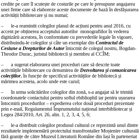
credite pe care îl scutește de costurile pe care le presupune angajarea
unei firme care să elaboreze aceste documente de bază în desfășurarea
activității bibliotecare și nu numai;
– le-a reamintit colegilor planul de acțiuni pentru anul 2016, cu
accent pe obținerea acceptului autorilor monografiilor în vederea
digitizării acestora, în conformitate cu prevederile legale în vigoare,
distribuindu-le colegilor și câte un exemplar din
Contractul de
Cesiune a Drepturilor de Autor
întocmit de colegul nostru, Bogdan-
Theodor Durac, juristul bibliotecii și membru al CCÎM;
– a sugerat elaborarea unei proceduri care să descrie toate
activitățile bibliotecare cu denumirea de
Dezvoltarea și comunicarea
colecțiilor
, în funcție de specificul activităților de bibliotecă și
mărimea acesteia, acolo unde este cazul;
– în urma solicitărilor colegilor din zonă, s-a angajat să le trimită
coordonatele contactului pentru softul ebibliophil iar pentru ușurarea
întocmirii procedurilor – expedierea celor două proceduri prezentate
prin e-mail, Regulamentul Împrumutului național interbibliotecar și
Legea 284/2010, Art. 26, alin. 1, 2, 3, 4, 5, 6;
– le-a distribuit colegilor produsul cultural ce reprezintă unul dintre
rezultatele implementării proiectului transfrontalier Moștenire culturală
fără granițe de către Muzeul Literaturii Române din Iași în parteneriat