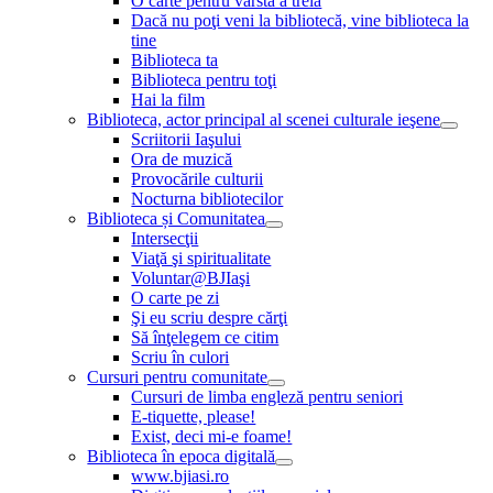
O carte pentru vârsta a treia
Dacă nu poţi veni la bibliotecă, vine biblioteca la
tine
Biblioteca ta
Biblioteca pentru toţi
Hai la film
Biblioteca, actor principal al scenei culturale ieşene
Scriitorii Iaşului
Ora de muzică
Provocările culturii
Nocturna bibliotecilor
Biblioteca și Comunitatea
Intersecţii
Viaţă şi spiritualitate
Voluntar@BJIaşi
O carte pe zi
Şi eu scriu despre cărţi
Să înţelegem ce citim
Scriu în culori
Cursuri pentru comunitate
Cursuri de limba engleză pentru seniori
E-tiquette, please!
Exist, deci mi-e foame!
Biblioteca în epoca digitală
www.bjiasi.ro