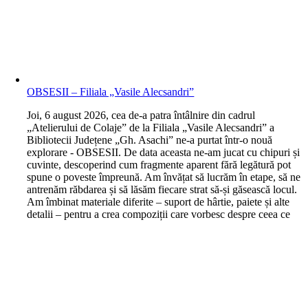
OBSESII – Filiala „Vasile Alecsandri”
J
oi, 6 august 2026, cea de-a patra întâlnire din cadrul
„Atelierului de Colaje” de la Filiala „Vasile Alecsandri” a
Bibliotecii Județene „Gh. Asachi” ne-a purtat într-o nouă
explorare - OBSESII. De data aceasta ne-am jucat cu chipuri și
cuvinte, descoperind cum fragmente aparent fără legătură pot
spune o poveste împreună. Am învățat să lucrăm în etape, să ne
antrenăm răbdarea și să lăsăm fiecare strat să-și găsească locul.
Am îmbinat materiale diferite – suport de hârtie, paiete și alte
detalii – pentru a crea compoziții care vorbesc despre ceea ce