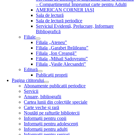
– Compartimentul Împrumut carte pentru Adulţi
AMERICAN CORNER IAŞI
Sala de lectură
Sala de lectură periodice
Serviciul Evidenţă, Prelucrare, Informare
Bibliografică
Filiale
Filiala „Ateneu”
Filiala „Garabet Ibrăileanu”
Filiala „Ion Creangă”
Filiala „Mihail Sadoveanu”
Filiala „Vasile Alecsandri”
Editură
Publicații proprii
Pagina cititorului
Abonamente publicaţii periodice
Servicii
Anuare, bibliografii
Cartea lunii din colecțiile speciale
Carte veche și rară
Noutăţi pe rafturile bibliotecii
Informații pentru copii
Informații pentru adolescenți
Informații pentru adulți
Informații pentru seniori