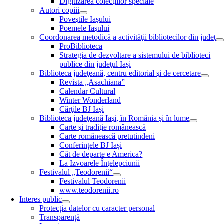
Digitizarea colecţiilor speciale
Autori copiii
Poveştile Iaşului
Poemele Iaşului
Coordonarea metodică a activităţii bibliotecilor din judeţ
ProBiblioteca
Strategia de dezvoltare a sistemului de biblioteci
publice din judeţul Iaşi
Biblioteca judeţeană, centru editorial şi de cercetare
Revista „Asachiana”
Calendar Cultural
Winter Wonderland
Cărţile BJ Iaşi
Biblioteca judeţeană Iaşi, în România şi în lume
Carte şi tradiţie românească
Carte românească pretutindeni
Conferințele BJ Iași
Cât de departe e America?
La Izvoarele Înţelepciunii
Festivalul „Teodorenii“
Festivalul Teodorenii
www.teodorenii.ro
Interes public
Protecția datelor cu caracter personal
Transparență