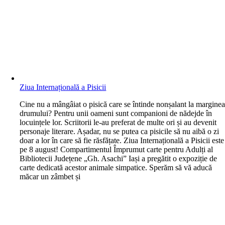
Ziua Internațională a Pisicii
C
ine nu a mângâiat o pisică care se întinde nonșalant la margine
drumului? Pentru unii oameni sunt companioni de nădejde în
locuințele lor. Scriitorii le-au preferat de multe ori și au devenit
personaje literare. Așadar, nu se putea ca pisicile să nu aibă o zi
doar a lor în care să fie răsfățate. Ziua Internațională a Pisicii este
pe 8 august! Compartimentul Împrumut carte pentru Adulți al
Bibliotecii Județene „Gh. Asachi” Iași a pregătit o expoziție de
carte dedicată acestor animale simpatice. Sperăm să vă aducă
măcar un zâmbet și