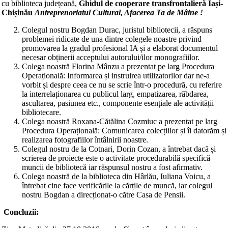
cu biblioteca județeană,
Ghidul de cooperare transfrontalieră Iași-
Chișinău
Antreprenoriatul Cultural, Afacerea Ta de Mâine !
Colegul nostru Bogdan Durac, juristul bibliotecii, a răspuns
problemei ridicate de una dintre colegele noastre privind
promovarea la gradul profesional IA și a elaborat documentul
necesar obținerii acceptului autorului/ilor monografiilor.
Colega noastră Florina Mânzu a prezentat pe larg Procedura
Operațională: Informarea și instruirea utilizatorilor dar ne-a
vorbit și despre ceea ce nu se scrie într-o procedură, cu referire
la interrelaționarea cu publicul larg, empatizarea, răbdarea,
ascultarea, pasiunea etc., componente esențiale ale activității
bibliotecare.
Colega noastră Roxana-Cătălina Cozmiuc a prezentat pe larg
Procedura Operațională: Comunicarea colecțiilor și îi datorăm și
realizarea fotografiilor întâlnirii noastre.
Colegul nostru de la Cotnari, Dorin Cozan, a întrebat dacă și
scrierea de proiecte este o activitate procedurabilă specifică
muncii de bibliotecă iar răspunsul nostru a fost afirmativ.
Colega noastră de la biblioteca din Hârlău, Iuliana Voicu, a
întrebat cine face verificările la cărțile de muncă, iar colegul
nostru Bogdan a direcționat-o către Casa de Pensii.
Concluzii: