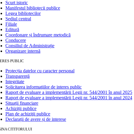
Scurt istoric
Manifestul bibliotecii publice
Legea bibliotecilor
Sediul central
Filiale
Editură
Coordonare și îndrumare metodică
Conducere
Consiliul de Administrație
Organizare internă
ERES PUBLIC
Protecția datelor cu caracter personal
Transparență
Integritate
Solicitarea informaţiilor de interes public
Raport de evaluare a implementării Legii nr. 544/2001 în anul 2025
Raport de evaluare a implementării Legii nr. 544/2001 în anul 2024
Situații financiare
Achiziții publice
Plan de achiziţii publice
Declarații de avere și de interese
INA CITITORULUI