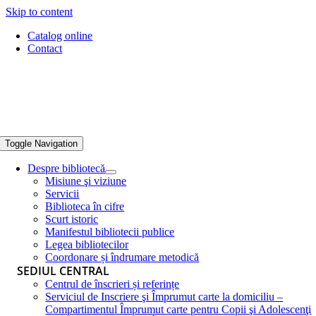
Skip to content
Catalog online
Contact
Toggle Navigation
Despre bibliotecă
Misiune şi viziune
Servicii
Biblioteca în cifre
Scurt istoric
Manifestul bibliotecii publice
Legea bibliotecilor
Coordonare și îndrumare metodică
SEDIUL CENTRAL
Centrul de înscrieri și referințe
Serviciul de Inscriere şi Împrumut carte la domiciliu –
Compartimentul Împrumut carte pentru Copii şi Adolescenţi