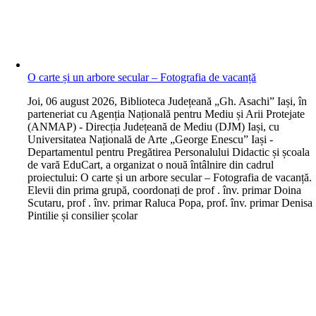
O carte și un arbore secular – Fotografia de vacanță
J
oi, 06 august 2026, Biblioteca Județeană „Gh. Asachi” Iași, în
parteneriat cu Agenția Națională pentru Mediu și Arii Protejate
(ANMAP) - Direcția Județeană de Mediu (DJM) Iași, cu
Universitatea Națională de Arte „George Enescu” Iași -
Departamentul pentru Pregătirea Personalului Didactic și școala
de vară EduCart, a organizat o nouă întâlnire din cadrul
proiectului: O carte și un arbore secular – Fotografia de vacanță.
Elevii din prima grupă, coordonați de prof . înv. primar Doina
Scutaru, prof . înv. primar Raluca Popa, prof. înv. primar Denisa
Pintilie și consilier școlar