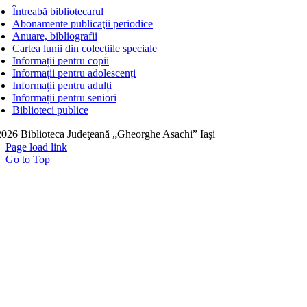
Întreabă bibliotecarul
Abonamente publicaţii periodice
Anuare, bibliografii
Cartea lunii din colecțiile speciale
Informații pentru copii
Informații pentru adolescenți
Informații pentru adulți
Informații pentru seniori
Biblioteci publice
026 Biblioteca Judeţeană „Gheorghe Asachi” Iaşi
Page load link
Go to Top