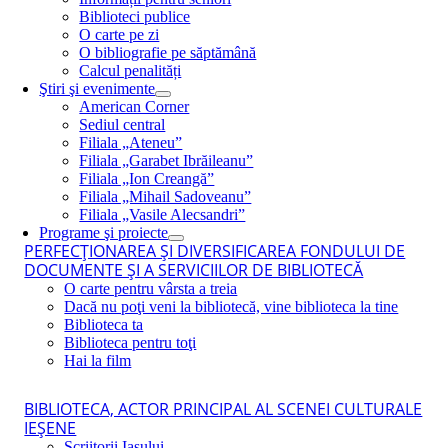
Biblioteci publice
O carte pe zi
O bibliografie pe săptămână
Calcul penalități
Ştiri şi evenimente
American Corner
Sediul central
Filiala „Ateneu”
Filiala „Garabet Ibrăileanu”
Filiala „Ion Creangă”
Filiala „Mihail Sadoveanu”
Filiala „Vasile Alecsandri”
Programe şi proiecte
PERFECŢIONAREA ŞI DIVERSIFICAREA FONDULUI DE
DOCUMENTE ŞI A SERVICIILOR DE BIBLIOTECĂ
O carte pentru vârsta a treia
Dacă nu poţi veni la bibliotecă, vine biblioteca la tine
Biblioteca ta
Biblioteca pentru toţi
Hai la film
BIBLIOTECA, ACTOR PRINCIPAL AL SCENEI CULTURALE
IEŞENE
Scriitorii Iaşului