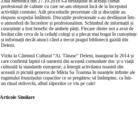
Ziua Metodică din 27.10.2016 s-a desfășurat în același climat
profesional de calitate cu care ne-am obișnuit încă de la începutul
activității comisiei. Atât procedurile prezentate cât și discuțiile au
răspuns scopului întâlnirii. Discuțiile profesionale s-au desfășurat într-
o atmosferă de încredere și profesionalism. Schimbul de informații și
cunoștințe a fost benefic de ambele părți. Fiecare dintre noi a avut de
învățat câte ceva de la ceilalți colegi și a plecat mai bogat în cunoștințe
și informații decât atunci când a trecut pragul bibliotecii gazdă din
Deleni.
Vizita la Căminul Cultural ”Al. Tănase” Deleni, inaugurat în 2014 și
care confirmă faptul că oamenii din această comunitate duc și o viață
culturală la standarde europene, a întregit activitatea noastră din
această zi pictată generos de Măria Sa Toamna în nuanțele infinite ale
ruginiului frunzișului copacilor ce se pregătesc să întâmpine, ca într-
un ritual străvechi, albul zăpezilor ce vin pe cale!
Articole Similare