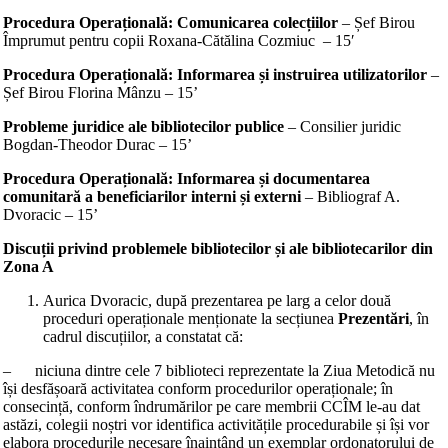
Procedura Operațională: Comunicarea colecțiilor
– Șef Birou
Împrumut pentru copii Roxana-Cătălina Cozmiuc – 15′
Procedura Operațională: Informarea și instruirea utilizatorilor
–
Șef Birou Florina Mânzu – 15’
Probleme juridice ale bibliotecilor publice
– Consilier juridic
Bogdan-Theodor Durac – 15’
Procedura Operațională: Informarea și documentarea
comunitară a beneficiarilor interni și externi
– Bibliograf A.
Dvoracic – 15’
Discuții privind problemele bibliotecilor și ale bibliotecarilor din
Zona A
Aurica Dvoracic, după prezentarea pe larg a celor două
proceduri operaționale menționate la secțiunea
Prezentări
, în
cadrul discuțiilor, a constatat că:
– niciuna dintre cele 7 biblioteci reprezentate la Ziua Metodică nu
își desfășoară activitatea conform procedurilor operaționale; în
consecință, conform îndrumărilor pe care membrii CCÎM le-au dat
astăzi, colegii noștri vor identifica activitățile procedurabile și își vor
elabora procedurile necesare înaintând un exemplar ordonatorului de