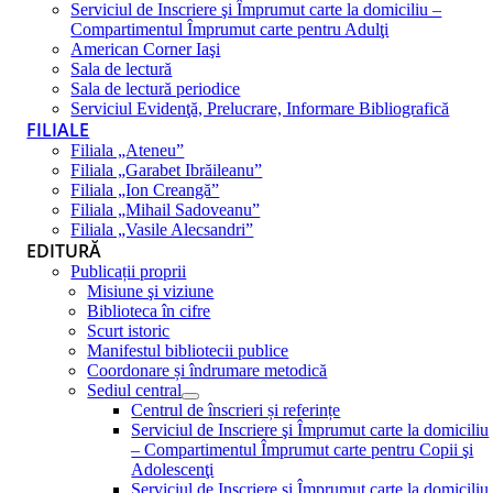
Serviciul de Inscriere şi Împrumut carte la domiciliu –
Compartimentul Împrumut carte pentru Adulţi
American Corner Iaşi
Sala de lectură
Sala de lectură periodice
Serviciul Evidenţă, Prelucrare, Informare Bibliografică
FILIALE
Filiala „Ateneu”
Filiala „Garabet Ibrăileanu”
Filiala „Ion Creangă”
Filiala „Mihail Sadoveanu”
Filiala „Vasile Alecsandri”
EDITURĂ
Publicații proprii
Misiune şi viziune
Biblioteca în cifre
Scurt istoric
Manifestul bibliotecii publice
Coordonare și îndrumare metodică
Sediul central
Centrul de înscrieri și referințe
Serviciul de Inscriere şi Împrumut carte la domiciliu
– Compartimentul Împrumut carte pentru Copii şi
Adolescenţi
Serviciul de Inscriere şi Împrumut carte la domiciliu