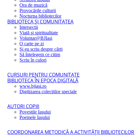
Ora de muzică
Provocările culturii
Nocturna bibliotecilor
BIBLIOTECA ŞI COMUNITATEA
Intersecţii
Viaţă şi spiritualitate
Voluntar@BJIaşi
O carte pe zi
Şi eu scriu despre cărţi
Să înţelegem ce citim
Scriu în culori
CURSURI PENTRU COMUNITATE
BIBLIOTECA ÎN EPOCA DIGITALĂ
www.bjiasi.ro
Digitizarea colecţiilor speciale
AUTORI COPIII
Poveştile Iaşului
Poemele Iaşului
COORDONAREA METODICĂ A ACTIVITĂŢII BIBLIOTECILOR