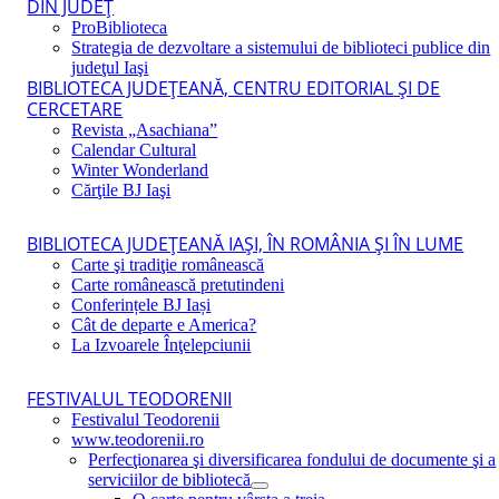
DIN JUDEŢ
ProBiblioteca
Strategia de dezvoltare a sistemului de biblioteci publice din
judeţul Iaşi
BIBLIOTECA JUDEŢEANĂ, CENTRU EDITORIAL ŞI DE
CERCETARE
Revista „Asachiana”
Calendar Cultural
Winter Wonderland
Cărţile BJ Iaşi
BIBLIOTECA JUDEŢEANĂ IAŞI, ÎN ROMÂNIA ŞI ÎN LUME
Carte şi tradiţie românească
Carte românească pretutindeni
Conferințele BJ Iași
Cât de departe e America?
La Izvoarele Înţelepciunii
FESTIVALUL TEODORENII
Festivalul Teodorenii
www.teodorenii.ro
Perfecţionarea şi diversificarea fondului de documente şi a
serviciilor de bibliotecă