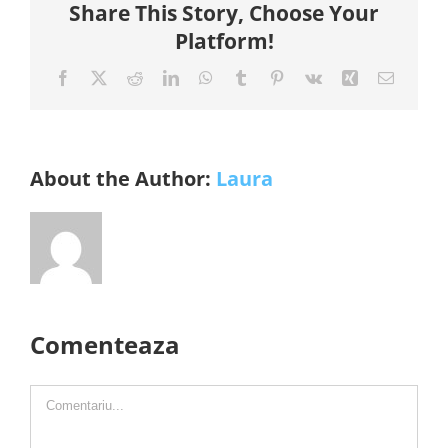
Share This Story, Choose Your
Platform!
Facebook
X
Reddit
LinkedIn
WhatsApp
Tumblr
Pinterest
Vk
Xing
E-
mail:
About the Author:
Laura
Comenteaza
Comment