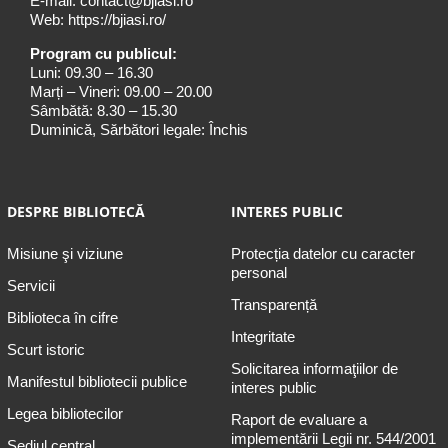
E-mail:
contact@bjiasi.ro
Web:
https://bjiasi.ro/
Program cu publicul:
Luni: 09.30 – 16.30
Marți – Vineri: 09.00 – 20.00
Sâmbătă: 8.30 – 15.30
Duminică, Sărbători legale: Închis
DESPRE BIBLIOTECĂ
INTERES PUBLIC
Misiune şi viziune
Protecția datelor cu caracter
personal
Servicii
Transparență
Biblioteca în cifre
Integritate
Scurt istoric
Solicitarea informaţiilor de
Manifestul bibliotecii publice
interes public
Legea bibliotecilor
Raport de evaluare a
implementării Legii nr. 544/2001
Sediul central