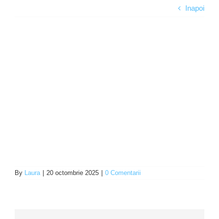
Inapoi
Programe şi proiecte
Interes public
By
Laura
|
20 octombrie 2025
|
0 Comentarii