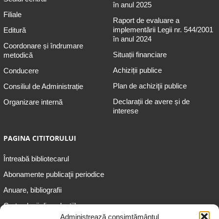
în anul 2025
Filiale
Raport de evaluare a
implementării Legii nr. 544/2001
Editură
în anul 2024
Coordonare și îndrumare
Situații financiare
metodică
Achiziții publice
Conducere
Plan de achiziţii publice
Consiliul de Administrație
Declarații de avere și de
Organizare internă
interese
PAGINA CITITORULUI
Întreabă bibliotecarul
Abonamente publicaţii periodice
Anuare, bibliografii
Cartea lunii din colecțiile
speciale
Administrează consimțământul