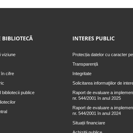
 BIBLIOTECĂ
INTERES PUBLIC
i viziune
Protecția datelor cu caracter p
Transparență
 în cifre
Integritate
ric
Solicitarea informaţiilor de inter
 bibliotecii publice
Raport de evaluare a implementă
nr. 544/2001 în anul 2025
iotecilor
Raport de evaluare a implementă
tral
nr. 544/2001 în anul 2024
Situații financiare
Achiziții publice