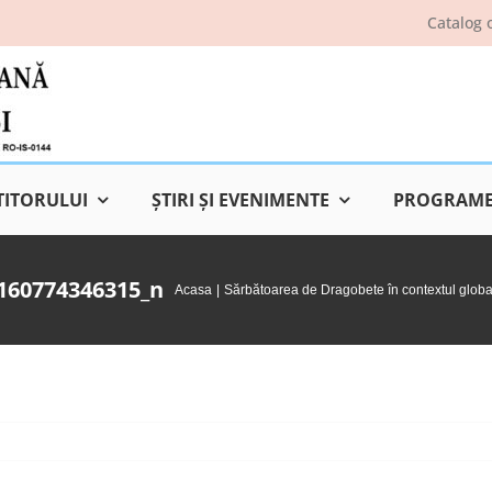
Catalog 
TITORULUI
ŞTIRI ŞI EVENIMENTE
PROGRAME 
160774346315_n
Acasa
Sărbătoarea de Dragobete în contextul globaliz