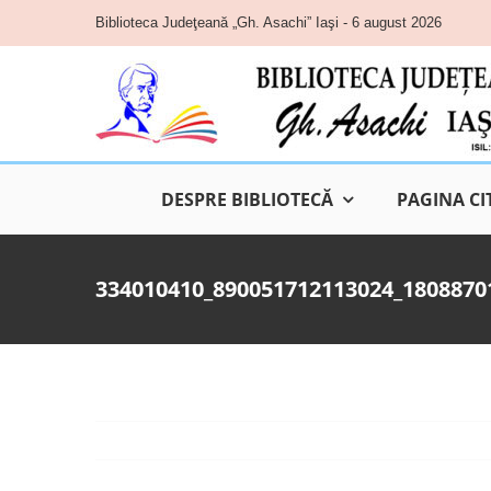
Skip
Biblioteca Judeţeană „Gh. Asachi” Iaşi - 6 august 2026
to
content
DESPRE BIBLIOTECĂ
PAGINA CI
334010410_890051712113024_1808870