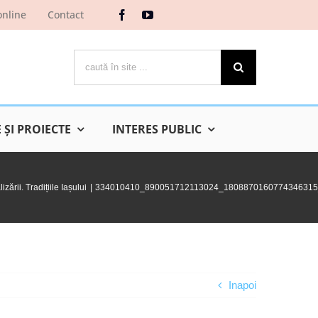
online
Contact
Cautare...
ŞI PROIECTE
INTERES PUBLIC
ării. Tradițiile Iașului
334010410_890051712113024_1808870160774346315
Inapoi