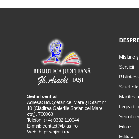
DESPRE
Misiune ş
Servicii
Biblioteca
Scurt isto
Sediul central
Manifestul
Adresa: Bd. Ștefan cel Mare și Sfânt nr.
Legea bibl
10 (Clădirea Galeriile Ștefan cel Mare,
etaj), 700063
Sediul cen
Telefon:
(+4) 0332 110044
E-mail:
contact@bjiasi.ro
Filiale
Web:
https://bjiasi.ro/
Editură