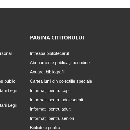
PAGINA CITITORULUI
ersonal
Întreabă bibliotecarul
Abonamente publicaţii periodice
Anuare, bibliografii
es public
Cartea lunii din colecțiile speciale
rii Legii
Informații pentru copii
Informații pentru adolescenți
rii Legii
Informații pentru adulți
Informații pentru seniori
Biblioteci publice