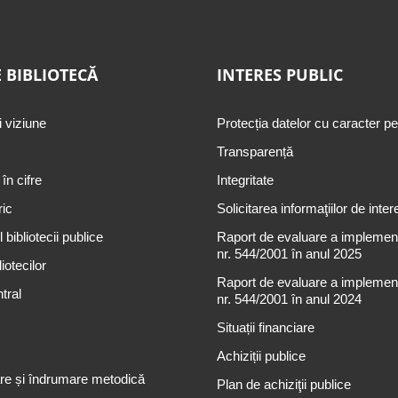
 BIBLIOTECĂ
INTERES PUBLIC
i viziune
Protecția datelor cu caracter p
Transparență
 în cifre
Integritate
ric
Solicitarea informaţiilor de inter
 bibliotecii publice
Raport de evaluare a implementă
nr. 544/2001 în anul 2025
iotecilor
Raport de evaluare a implementă
tral
nr. 544/2001 în anul 2024
Situații financiare
Achiziții publice
re și îndrumare metodică
Plan de achiziţii publice