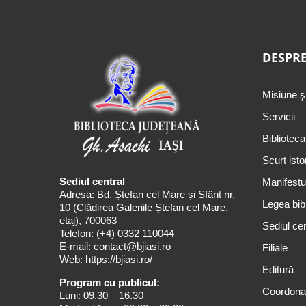
DESPRE
Misiune ş
Servicii
Biblioteca
Scurt isto
Sediul central
Manifestul
Adresa: Bd. Ștefan cel Mare și Sfânt nr.
Legea bibl
10 (Clădirea Galeriile Ștefan cel Mare,
etaj), 700063
Sediul cen
Telefon:
(+4) 0332 110044
E-mail:
contact@bjiasi.ro
Filiale
Web:
https://bjiasi.ro/
Editură
Program cu publicul:
Coordona
Luni: 09.30 – 16.30