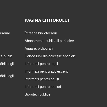
PAGINA CITITORULUI
ersonal
Întreabă bibliotecarul
Abonamente publicaţii periodice
Anuare, bibliografii
es public
Cartea lunii din colecțiile speciale
rii Legii
Informații pentru copii
Informații pentru adolescenți
rii Legii
Informații pentru adulți
Informații pentru seniori
Biblioteci publice