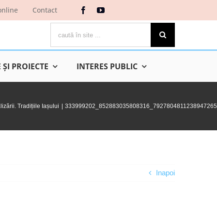
online
Contact
Cautare...
ŞI PROIECTE
INTERES PUBLIC
ării. Tradițiile Iașului
333999202_852883035808316_7927804811238947265
Inapoi