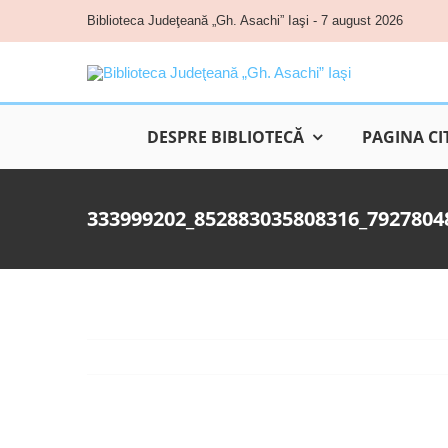
Skip
Biblioteca Judeţeană „Gh. Asachi” Iaşi - 7 august 2026
to
content
DESPRE BIBLIOTECĂ
PAGINA CI
333999202_852883035808316_7927804