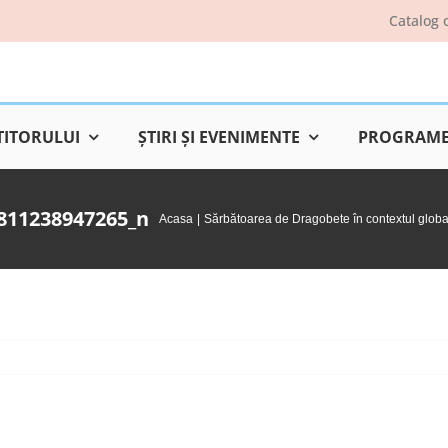
Catalog 
TITORULUI
ŞTIRI ŞI EVENIMENTE
PROGRAME 
811238947265_n
Acasa
Sărbătoarea de Dragobete în contextul globaliz