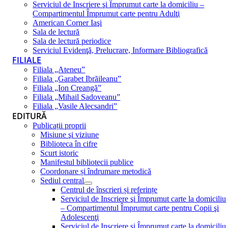
Serviciul de Inscriere şi Împrumut carte la domiciliu –
Compartimentul Împrumut carte pentru Adulţi
American Corner Iaşi
Sala de lectură
Sala de lectură periodice
Serviciul Evidenţă, Prelucrare, Informare Bibliografică
FILIALE
Filiala „Ateneu”
Filiala „Garabet Ibrăileanu”
Filiala „Ion Creangă”
Filiala „Mihail Sadoveanu”
Filiala „Vasile Alecsandri”
EDITURĂ
Publicații proprii
Misiune şi viziune
Biblioteca în cifre
Scurt istoric
Manifestul bibliotecii publice
Coordonare și îndrumare metodică
Sediul central
Centrul de înscrieri și referințe
Serviciul de Inscriere şi Împrumut carte la domiciliu
– Compartimentul Împrumut carte pentru Copii şi
Adolescenţi
Serviciul de Inscriere şi Împrumut carte la domiciliu