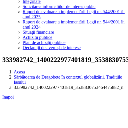
Integritate
Solicitarea informaţiilor de interes public
Raport de evaluare a implementării Legii nr. 544/2001 în
anul 2025
Raport de evaluare a implementării Legii nr. 544/2001 în
anul 2024
Situații financiare
Achiziții publice
Plan de achiziţii publice
Declarații de avere și de interese
333982742_1400222977401819_353883075
Acasa
Sărbătoarea de Dragobete în contextul globalizării. Tradițiile
Iașului
333982742_1400222977401819_3538830753464475882_n
Inapoi