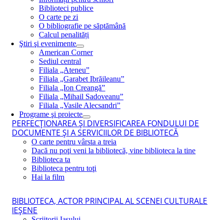
Biblioteci publice
O carte pe zi
O bibliografie pe săptămână
Calcul penalități
Ştiri şi evenimente
American Corner
Sediul central
Filiala „Ateneu”
Filiala „Garabet Ibrăileanu”
Filiala „Ion Creangă”
Filiala „Mihail Sadoveanu”
Filiala „Vasile Alecsandri”
Programe şi proiecte
PERFECŢIONAREA ŞI DIVERSIFICAREA FONDULUI DE
DOCUMENTE ŞI A SERVICIILOR DE BIBLIOTECĂ
O carte pentru vârsta a treia
Dacă nu poţi veni la bibliotecă, vine biblioteca la tine
Biblioteca ta
Biblioteca pentru toţi
Hai la film
BIBLIOTECA, ACTOR PRINCIPAL AL SCENEI CULTURALE
IEŞENE
Scriitorii Iaşului