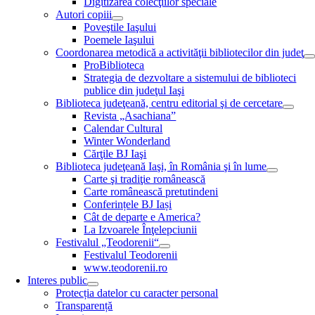
Digitizarea colecţiilor speciale
Autori copiii
Poveştile Iaşului
Poemele Iaşului
Coordonarea metodică a activităţii bibliotecilor din judeţ
ProBiblioteca
Strategia de dezvoltare a sistemului de biblioteci
publice din judeţul Iaşi
Biblioteca judeţeană, centru editorial şi de cercetare
Revista „Asachiana”
Calendar Cultural
Winter Wonderland
Cărţile BJ Iaşi
Biblioteca judeţeană Iaşi, în România şi în lume
Carte şi tradiţie românească
Carte românească pretutindeni
Conferințele BJ Iași
Cât de departe e America?
La Izvoarele Înţelepciunii
Festivalul „Teodorenii“
Festivalul Teodorenii
www.teodorenii.ro
Interes public
Protecția datelor cu caracter personal
Transparență