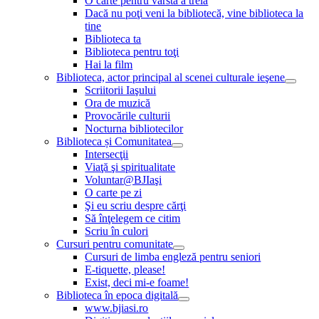
O carte pentru vârsta a treia
Dacă nu poţi veni la bibliotecă, vine biblioteca la
tine
Biblioteca ta
Biblioteca pentru toţi
Hai la film
Biblioteca, actor principal al scenei culturale ieşene
Scriitorii Iaşului
Ora de muzică
Provocările culturii
Nocturna bibliotecilor
Biblioteca și Comunitatea
Intersecţii
Viaţă şi spiritualitate
Voluntar@BJIaşi
O carte pe zi
Şi eu scriu despre cărţi
Să înţelegem ce citim
Scriu în culori
Cursuri pentru comunitate
Cursuri de limba engleză pentru seniori
E-tiquette, please!
Exist, deci mi-e foame!
Biblioteca în epoca digitală
www.bjiasi.ro