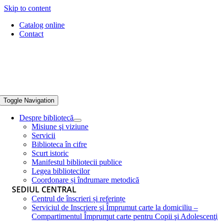
Skip to content
Catalog online
Contact
Toggle Navigation
Despre bibliotecă
Misiune şi viziune
Servicii
Biblioteca în cifre
Scurt istoric
Manifestul bibliotecii publice
Legea bibliotecilor
Coordonare și îndrumare metodică
SEDIUL CENTRAL
Centrul de înscrieri și referințe
Serviciul de Inscriere şi Împrumut carte la domiciliu –
Compartimentul Împrumut carte pentru Copii şi Adolescenţi