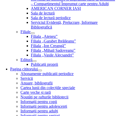
– Compartimentul Împrumut carte pentru Adulţi
AMERICAN CORNER IAŞI
Sala de lectură
Sala de lectură periodice
Serviciul Evidenţă, Prelucrare, Informare
Bibliografică
Filiale
Filiala „Ateneu”
Filiala „Garabet Ibrăileanu”
Filiala „Ion Creangă”
Filiala „Mihail Sadoveanu”
Filiala „Vasile Alecsandri”
Editură
Publicații proprii
Pagina cititorului
Abonamente publicaţii periodice
Servicii
Anuare, bibliografii
Cartea lunii din colecțiile speciale
Carte veche și rară
Noutăţi pe rafturile bibliotecii
Informații pentru copii
Informații pentru adolescenți
Informații pentru adulți
Informații pentru seniori