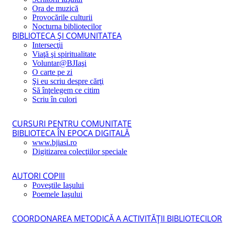
Ora de muzică
Provocările culturii
Nocturna bibliotecilor
BIBLIOTECA ŞI COMUNITATEA
Intersecţii
Viaţă şi spiritualitate
Voluntar@BJIaşi
O carte pe zi
Şi eu scriu despre cărţi
Să înţelegem ce citim
Scriu în culori
CURSURI PENTRU COMUNITATE
BIBLIOTECA ÎN EPOCA DIGITALĂ
www.bjiasi.ro
Digitizarea colecţiilor speciale
AUTORI COPIII
Poveştile Iaşului
Poemele Iaşului
COORDONAREA METODICĂ A ACTIVITĂŢII BIBLIOTECILOR