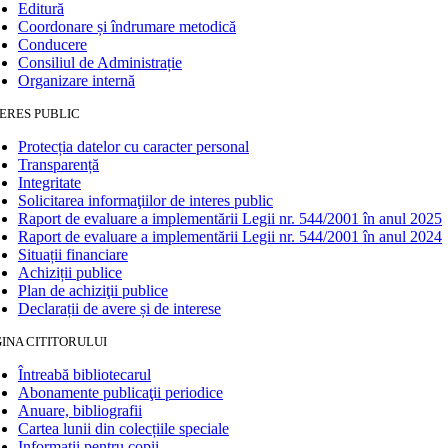
Editură
Coordonare și îndrumare metodică
Conducere
Consiliul de Administrație
Organizare internă
ERES PUBLIC
Protecția datelor cu caracter personal
Transparență
Integritate
Solicitarea informaţiilor de interes public
Raport de evaluare a implementării Legii nr. 544/2001 în anul 2025
Raport de evaluare a implementării Legii nr. 544/2001 în anul 2024
Situații financiare
Achiziții publice
Plan de achiziţii publice
Declarații de avere și de interese
INA CITITORULUI
Întreabă bibliotecarul
Abonamente publicaţii periodice
Anuare, bibliografii
Cartea lunii din colecțiile speciale
Informații pentru copii