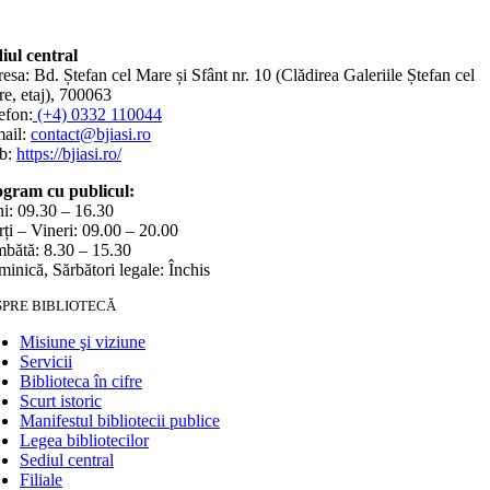
iul central
esa: Bd. Ștefan cel Mare și Sfânt nr. 10 (Clădirea Galeriile Ștefan cel
e, etaj), 700063
efon:
(+4) 0332 110044
ail:
contact@bjiasi.ro
b:
https://bjiasi.ro/
gram cu publicul:
i: 09.30 – 16.30
ți – Vineri: 09.00 – 20.00
bătă: 8.30 – 15.30
inică, Sărbători legale: Închis
SPRE BIBLIOTECĂ
Misiune şi viziune
Servicii
Biblioteca în cifre
Scurt istoric
Manifestul bibliotecii publice
Legea bibliotecilor
Sediul central
Filiale