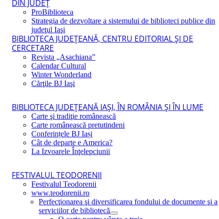
DIN JUDEŢ
ProBiblioteca
Strategia de dezvoltare a sistemului de biblioteci publice din
judeţul Iaşi
BIBLIOTECA JUDEŢEANĂ, CENTRU EDITORIAL ŞI DE
CERCETARE
Revista „Asachiana”
Calendar Cultural
Winter Wonderland
Cărţile BJ Iaşi
BIBLIOTECA JUDEŢEANĂ IAŞI, ÎN ROMÂNIA ŞI ÎN LUME
Carte şi tradiţie românească
Carte românească pretutindeni
Conferințele BJ Iași
Cât de departe e America?
La Izvoarele Înţelepciunii
FESTIVALUL TEODORENII
Festivalul Teodorenii
www.teodorenii.ro
Perfecţionarea şi diversificarea fondului de documente şi a
serviciilor de bibliotecă