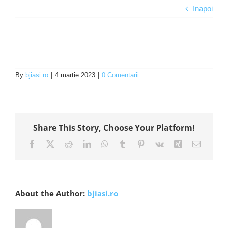
Inapoi
Programe şi proiecte
Interes public
By
bjiasi.ro
|
4 martie 2023
|
0 Comentarii
Share This Story, Choose Your Platform!
Facebook
X
Reddit
LinkedIn
WhatsApp
Tumblr
Pinterest
Vk
Xing
E-
mail:
About the Author:
bjiasi.ro