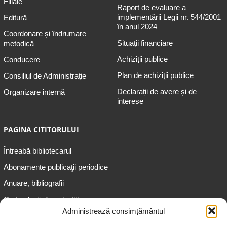
Filiale
Raport de evaluare a
implementării Legii nr. 544/2001
Editură
în anul 2024
Coordonare și îndrumare
Situații financiare
metodică
Achiziții publice
Conducere
Plan de achiziţii publice
Consiliul de Administrație
Declarații de avere și de
Organizare internă
interese
PAGINA CITITORULUI
Întreabă bibliotecarul
Abonamente publicaţii periodice
Anuare, bibliografii
Cartea lunii din colecțiile
speciale
Administrează consimțământul
Informații pentru copii