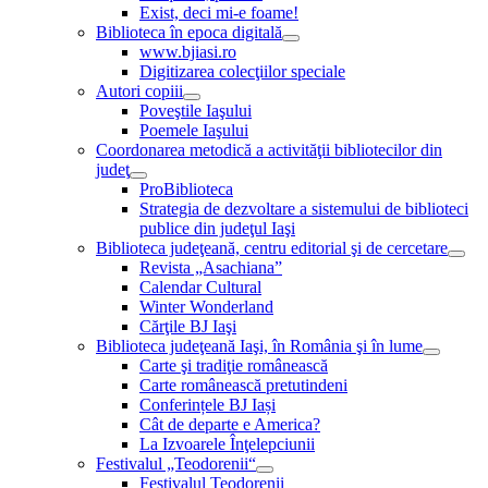
Exist, deci mi-e foame!
Biblioteca în epoca digitală
www.bjiasi.ro
Digitizarea colecţiilor speciale
Autori copiii
Poveştile Iaşului
Poemele Iaşului
Coordonarea metodică a activităţii bibliotecilor din
judeţ
ProBiblioteca
Strategia de dezvoltare a sistemului de biblioteci
publice din judeţul Iaşi
Biblioteca judeţeană, centru editorial şi de cercetare
Revista „Asachiana”
Calendar Cultural
Winter Wonderland
Cărţile BJ Iaşi
Biblioteca judeţeană Iaşi, în România şi în lume
Carte şi tradiţie românească
Carte românească pretutindeni
Conferințele BJ Iași
Cât de departe e America?
La Izvoarele Înţelepciunii
Festivalul „Teodorenii“
Festivalul Teodorenii