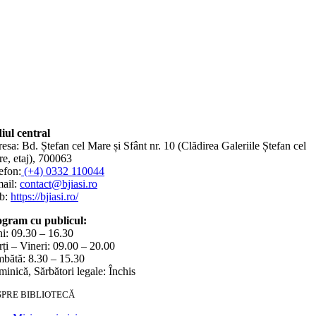
iul central
esa: Bd. Ștefan cel Mare și Sfânt nr. 10 (Clădirea Galeriile Ștefan cel
e, etaj), 700063
efon:
(+4) 0332 110044
ail:
contact@bjiasi.ro
b:
https://bjiasi.ro/
gram cu publicul:
i: 09.30 – 16.30
ți – Vineri: 09.00 – 20.00
bătă: 8.30 – 15.30
inică, Sărbători legale: Închis
SPRE BIBLIOTECĂ