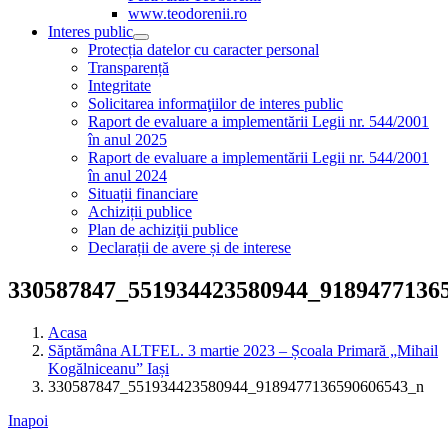
www.teodorenii.ro
Interes public
Protecția datelor cu caracter personal
Transparență
Integritate
Solicitarea informaţiilor de interes public
Raport de evaluare a implementării Legii nr. 544/2001
în anul 2025
Raport de evaluare a implementării Legii nr. 544/2001
în anul 2024
Situații financiare
Achiziții publice
Plan de achiziţii publice
Declarații de avere și de interese
330587847_551934423580944_9189477136
Acasa
Săptămâna ALTFEL. 3 martie 2023 – Școala Primară „Mihail
Kogălniceanu” Iași
330587847_551934423580944_9189477136590606543_n
Inapoi