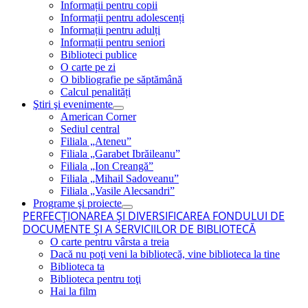
Informații pentru copii
Informații pentru adolescenți
Informații pentru adulți
Informații pentru seniori
Biblioteci publice
O carte pe zi
O bibliografie pe săptămână
Calcul penalități
Ştiri şi evenimente
American Corner
Sediul central
Filiala „Ateneu”
Filiala „Garabet Ibrăileanu”
Filiala „Ion Creangă”
Filiala „Mihail Sadoveanu”
Filiala „Vasile Alecsandri”
Programe şi proiecte
PERFECŢIONAREA ŞI DIVERSIFICAREA FONDULUI DE
DOCUMENTE ŞI A SERVICIILOR DE BIBLIOTECĂ
O carte pentru vârsta a treia
Dacă nu poţi veni la bibliotecă, vine biblioteca la tine
Biblioteca ta
Biblioteca pentru toţi
Hai la film