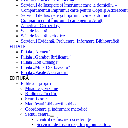
Serviciul de Inscriere şi Împrumut carte la domiciliu –
Compartimentul Împrumut carte pentru Copii şi Adolescenţ
Serviciul de Inscriere şi Împrumut carte la domiciliu –
Compartimentul Împrumut carte pentru Adulţi
American Corner Iaşi
Sala de lectură
Sala de lectură periodice
Serviciul Evidenţă, Prelucrare, Informare Bibliografică
FILIALE
Filiala „Ateneu”
Filiala „Garabet Ibrăileanu”
Filiala „Ion Creangă”
Filiala „Mihail Sadoveanu”
Filiala „Vasile Alecsandri”
EDITURĂ
Publicații proprii
Misiune şi viziune
Biblioteca în cifre
Scurt istoric
Manifestul bibliotecii publice
Coordonare și îndrumare metodică
Sediul central
Centrul de înscrieri și referințe
Serviciul de Inscriere şi Împrumut carte la