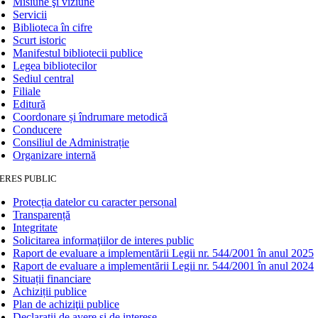
Misiune şi viziune
Servicii
Biblioteca în cifre
Scurt istoric
Manifestul bibliotecii publice
Legea bibliotecilor
Sediul central
Filiale
Editură
Coordonare și îndrumare metodică
Conducere
Consiliul de Administrație
Organizare internă
ERES PUBLIC
Protecția datelor cu caracter personal
Transparență
Integritate
Solicitarea informaţiilor de interes public
Raport de evaluare a implementării Legii nr. 544/2001 în anul 2025
Raport de evaluare a implementării Legii nr. 544/2001 în anul 2024
Situații financiare
Achiziții publice
Plan de achiziţii publice
Declarații de avere și de interese