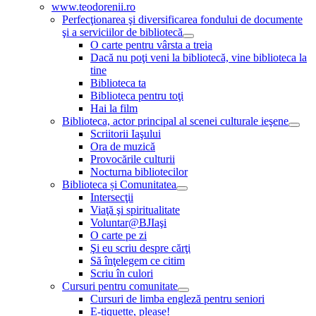
www.teodorenii.ro
Perfecţionarea şi diversificarea fondului de documente
şi a serviciilor de bibliotecă
O carte pentru vârsta a treia
Dacă nu poţi veni la bibliotecă, vine biblioteca la
tine
Biblioteca ta
Biblioteca pentru toţi
Hai la film
Biblioteca, actor principal al scenei culturale ieşene
Scriitorii Iaşului
Ora de muzică
Provocările culturii
Nocturna bibliotecilor
Biblioteca și Comunitatea
Intersecţii
Viaţă şi spiritualitate
Voluntar@BJIaşi
O carte pe zi
Şi eu scriu despre cărţi
Să înţelegem ce citim
Scriu în culori
Cursuri pentru comunitate
Cursuri de limba engleză pentru seniori
E-tiquette, please!