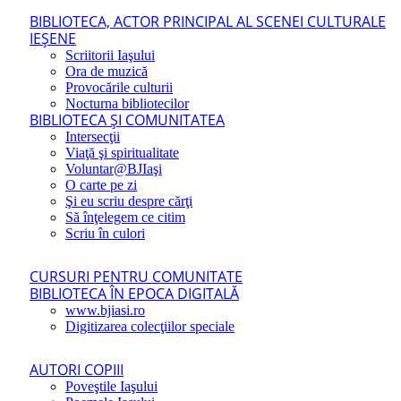
BIBLIOTECA, ACTOR PRINCIPAL AL SCENEI CULTURALE
IEŞENE
Scriitorii Iaşului
Ora de muzică
Provocările culturii
Nocturna bibliotecilor
BIBLIOTECA ŞI COMUNITATEA
Intersecţii
Viaţă şi spiritualitate
Voluntar@BJIaşi
O carte pe zi
Şi eu scriu despre cărţi
Să înţelegem ce citim
Scriu în culori
CURSURI PENTRU COMUNITATE
BIBLIOTECA ÎN EPOCA DIGITALĂ
www.bjiasi.ro
Digitizarea colecţiilor speciale
AUTORI COPIII
Poveştile Iaşului