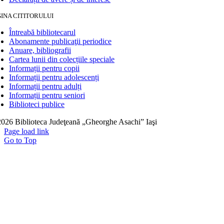
INA CITITORULUI
Întreabă bibliotecarul
Abonamente publicaţii periodice
Anuare, bibliografii
Cartea lunii din colecțiile speciale
Informații pentru copii
Informații pentru adolescenți
Informații pentru adulți
Informații pentru seniori
Biblioteci publice
026 Biblioteca Judeţeană „Gheorghe Asachi” Iaşi
Page load link
Go to Top