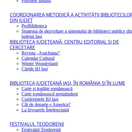
Poemele Iaşului
COORDONAREA METODICĂ A ACTIVITĂŢII BIBLIOTECILO
DIN JUDEŢ
ProBiblioteca
Strategia de dezvoltare a sistemului de biblioteci publice di
judeţul Iaşi
BIBLIOTECA JUDEŢEANĂ, CENTRU EDITORIAL ŞI DE
CERCETARE
Revista „Asachiana”
Calendar Cultural
Winter Wonderland
Cărţile BJ Iaşi
BIBLIOTECA JUDEŢEANĂ IAŞI, ÎN ROMÂNIA ŞI ÎN LUME
Carte şi tradiţie românească
Carte românească pretutindeni
Conferințele BJ Iași
Cât de departe e America?
La Izvoarele Înţelepciunii
FESTIVALUL TEODORENII
Festivalul Teodorenii