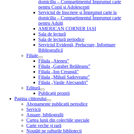
domiciliu – Compartimentul Împrumut carte
pentru Copii şi Adolescenţi
Serviciul de Inscriere şi Împrumut carte la
domiciliu – Compartimentul Împrumut carte
pentru Adulţi
AMERICAN CORNER IAŞI
Sala de lectură
Sala de lectură periodice
Serviciul Evidenţă, Prelucrare, Informare
Bibliografică
Filiale
Filiala „Ateneu”
Filiala „Garabet Ibrăileanu”
Filiala „Ion Creangă”
Filiala „Mihail Sadoveanu”
Filiala „Vasile Alecsandri”
Editură
Publicații proprii
Pagina cititorului
Abonamente publicaţii periodice
Servicii
Anuare, bibliografii
Cartea lunii din colecțiile speciale
Carte veche și rară
Noutăţi pe rafturile bibliotecii