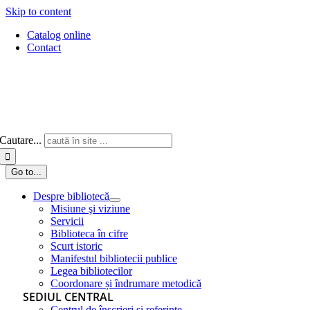
Skip to content
Catalog online
Contact
Cautare...
Go to...
Despre bibliotecă
Misiune şi viziune
Servicii
Biblioteca în cifre
Scurt istoric
Manifestul bibliotecii publice
Legea bibliotecilor
Coordonare și îndrumare metodică
SEDIUL CENTRAL
Centrul de înscrieri și referințe