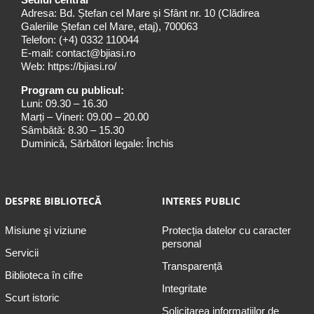
Adresa: Bd. Ștefan cel Mare și Sfânt nr. 10 (Clădirea
Galeriile Ștefan cel Mare, etaj), 700063
Telefon:
(+4) 0332 110044
E-mail:
contact@bjiasi.ro
Web:
https://bjiasi.ro/
Program cu publicul:
Luni: 09.30 – 16.30
Marți – Vineri: 09.00 – 20.00
Sâmbătă: 8.30 – 15.30
Duminică, Sărbători legale: Închis
DESPRE BIBLIOTECĂ
INTERES PUBLIC
Misiune şi viziune
Protecția datelor cu caracter
personal
Servicii
Transparență
Biblioteca în cifre
Integritate
Scurt istoric
Solicitarea informaţiilor de