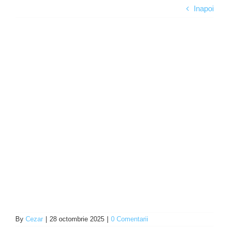
Inapoi
Programe şi proiecte
Interes public
By
Cezar
|
28 octombrie 2025
|
0 Comentarii