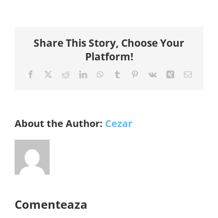
Share This Story, Choose Your
Platform!
Facebook
X
Reddit
LinkedIn
WhatsApp
Tumblr
Pinterest
Vk
Xing
E-
mail:
About the Author:
Cezar
Comenteaza