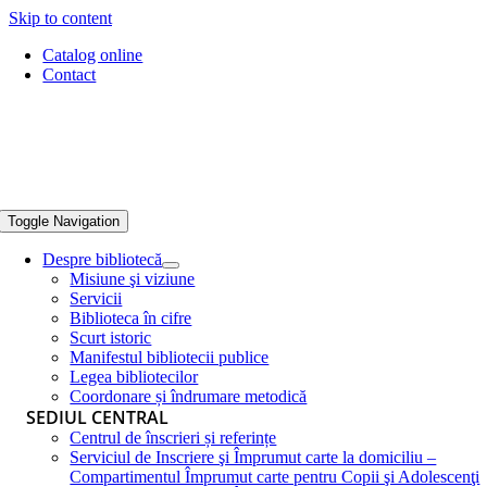
Skip to content
Catalog online
Contact
Toggle Navigation
Despre bibliotecă
Misiune şi viziune
Servicii
Biblioteca în cifre
Scurt istoric
Manifestul bibliotecii publice
Legea bibliotecilor
Coordonare și îndrumare metodică
SEDIUL CENTRAL
Centrul de înscrieri și referințe
Serviciul de Inscriere şi Împrumut carte la domiciliu –
Compartimentul Împrumut carte pentru Copii şi Adolescenţi