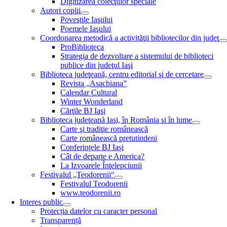
Digitizarea colecţiilor speciale
Autori copiii
Poveştile Iaşului
Poemele Iaşului
Coordonarea metodică a activităţii bibliotecilor din judeţ
ProBiblioteca
Strategia de dezvoltare a sistemului de biblioteci
publice din judeţul Iaşi
Biblioteca judeţeană, centru editorial şi de cercetare
Revista „Asachiana”
Calendar Cultural
Winter Wonderland
Cărţile BJ Iaşi
Biblioteca judeţeană Iaşi, în România şi în lume
Carte şi tradiţie românească
Carte românească pretutindeni
Conferințele BJ Iași
Cât de departe e America?
La Izvoarele Înţelepciunii
Festivalul „Teodorenii“
Festivalul Teodorenii
www.teodorenii.ro
Interes public
Protecția datelor cu caracter personal
Transparență