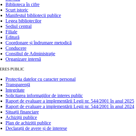
Biblioteca în cifre
Scurt istoric
Manifestul bibliotecii publice
Legea bibliotecilor
Sediul central
Filiale
Editură
Coordonare și îndrumare metodică
Conducere
Consiliul de Administrație
Organizare internă
ERES PUBLIC
Protecția datelor cu caracter personal
Transparență
Integritate
Solicitarea informaţiilor de interes public
Raport de evaluare a implementării Legii nr. 544/2001 în anul 2025
Raport de evaluare a implementării Legii nr. 544/2001 în anul 2024
Situații financiare
Achiziții publice
Plan de achiziţii publice
Declarații de avere și de interese