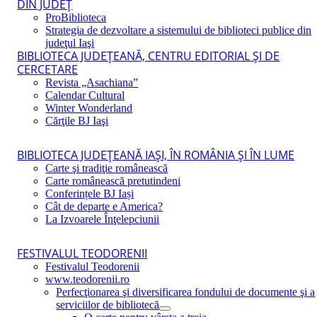
DIN JUDEŢ
ProBiblioteca
Strategia de dezvoltare a sistemului de biblioteci publice din
judeţul Iaşi
BIBLIOTECA JUDEŢEANĂ, CENTRU EDITORIAL ŞI DE
CERCETARE
Revista „Asachiana”
Calendar Cultural
Winter Wonderland
Cărţile BJ Iaşi
BIBLIOTECA JUDEŢEANĂ IAŞI, ÎN ROMÂNIA ŞI ÎN LUME
Carte şi tradiţie românească
Carte românească pretutindeni
Conferințele BJ Iași
Cât de departe e America?
La Izvoarele Înţelepciunii
FESTIVALUL TEODORENII
Festivalul Teodorenii
www.teodorenii.ro
Perfecţionarea şi diversificarea fondului de documente şi a
serviciilor de bibliotecă