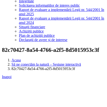
Integritate
Solicitarea informaţiilor de interes public
Raport de evaluare a implementării Legii nr. 544/2001 în
anul 2025
Raport de evaluare a implementării Legii nr. 544/2001 în
anul 2024
Situații financiare
Achiziții publice
Plan de achiziţii publice
Declarații de avere și de interese
82c70427-8a54-4766-a2f5-8d5015953c3f
Acasa
Să ne conectăm la natură – Sesiune interactivă
82c70427-8a54-4766-a2f5-8d5015953c3f
Inapoi