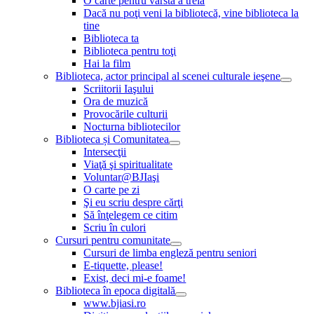
O carte pentru vârsta a treia
Dacă nu poţi veni la bibliotecă, vine biblioteca la
tine
Biblioteca ta
Biblioteca pentru toţi
Hai la film
Biblioteca, actor principal al scenei culturale ieşene
Scriitorii Iaşului
Ora de muzică
Provocările culturii
Nocturna bibliotecilor
Biblioteca și Comunitatea
Intersecţii
Viaţă şi spiritualitate
Voluntar@BJIaşi
O carte pe zi
Şi eu scriu despre cărţi
Să înţelegem ce citim
Scriu în culori
Cursuri pentru comunitate
Cursuri de limba engleză pentru seniori
E-tiquette, please!
Exist, deci mi-e foame!
Biblioteca în epoca digitală
www.bjiasi.ro