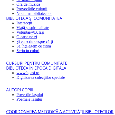
Ora de muzică
Provocările culturii
Nocturna bibliotecilor
BIBLIOTECA ŞI COMUNITATEA
Intersecţii
Viaţă şi spiritualitate
Voluntar@BJIaşi
O carte pe zi
Şi eu scriu despre cărţi
Să înţelegem ce citim
Scriu în culori
CURSURI PENTRU COMUNITATE
BIBLIOTECA ÎN EPOCA DIGITALĂ
www.bjiasi.ro
Digitizarea colecţiilor speciale
AUTORI COPIII
Poveştile Iaşului
Poemele Iaşului
COORDONAREA METODICĂ A ACTIVITĂŢII BIBLIOTECILOR