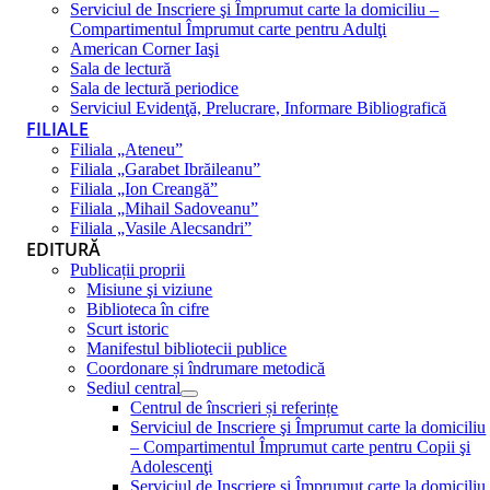
Serviciul de Inscriere şi Împrumut carte la domiciliu –
Compartimentul Împrumut carte pentru Adulţi
American Corner Iaşi
Sala de lectură
Sala de lectură periodice
Serviciul Evidenţă, Prelucrare, Informare Bibliografică
FILIALE
Filiala „Ateneu”
Filiala „Garabet Ibrăileanu”
Filiala „Ion Creangă”
Filiala „Mihail Sadoveanu”
Filiala „Vasile Alecsandri”
EDITURĂ
Publicații proprii
Misiune şi viziune
Biblioteca în cifre
Scurt istoric
Manifestul bibliotecii publice
Coordonare și îndrumare metodică
Sediul central
Centrul de înscrieri și referințe
Serviciul de Inscriere şi Împrumut carte la domiciliu
– Compartimentul Împrumut carte pentru Copii şi
Adolescenţi
Serviciul de Inscriere şi Împrumut carte la domiciliu