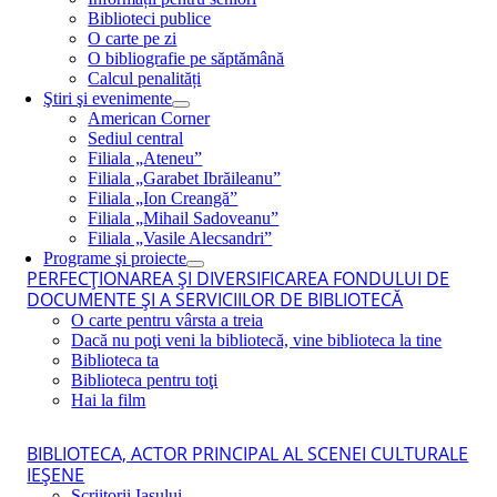
Biblioteci publice
O carte pe zi
O bibliografie pe săptămână
Calcul penalități
Ştiri şi evenimente
American Corner
Sediul central
Filiala „Ateneu”
Filiala „Garabet Ibrăileanu”
Filiala „Ion Creangă”
Filiala „Mihail Sadoveanu”
Filiala „Vasile Alecsandri”
Programe şi proiecte
PERFECŢIONAREA ŞI DIVERSIFICAREA FONDULUI DE
DOCUMENTE ŞI A SERVICIILOR DE BIBLIOTECĂ
O carte pentru vârsta a treia
Dacă nu poţi veni la bibliotecă, vine biblioteca la tine
Biblioteca ta
Biblioteca pentru toţi
Hai la film
BIBLIOTECA, ACTOR PRINCIPAL AL SCENEI CULTURALE
IEŞENE
Scriitorii Iaşului