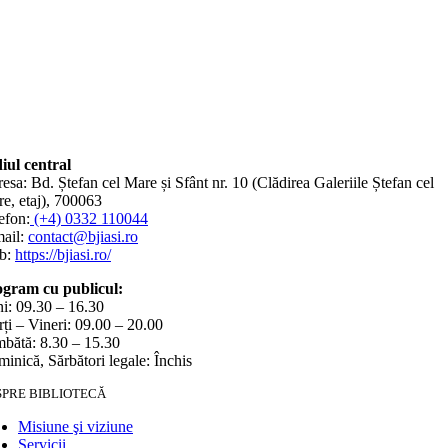
iul central
esa: Bd. Ștefan cel Mare și Sfânt nr. 10 (Clădirea Galeriile Ștefan cel
e, etaj), 700063
efon:
(+4) 0332 110044
ail:
contact@bjiasi.ro
b:
https://bjiasi.ro/
gram cu publicul:
i: 09.30 – 16.30
ți – Vineri: 09.00 – 20.00
bătă: 8.30 – 15.30
inică, Sărbători legale: Închis
SPRE BIBLIOTECĂ
Misiune şi viziune
Servicii