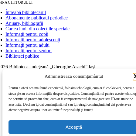
INA CITITORULUI
Întreabă bibliotecarul
Abonamente publicaţii periodice
Anuare, bibliografii
Cartea lunii din colecțiile speciale
Informații pentru copii
Informații pentru adolescenți
Informații pentru adulți
Informații pentru seniori
Biblioteci publice
026 Biblioteca Judeţeană „Gheorghe Asachi” Iaşi
Page load link
Administrează consimțământul
Go to Top
Pentru a oferi cea mai bună experiență, folosim tehnologii, cum ar fi cookie-uri, pentru a
stoca și/sau accesa informațiile despre dispozitive. Consimțământul pentru aceste tehnolog
ne permite să procesăm date, cum ar fi comportamentul de navigare sau ID-uri unice pe
acest site. Dacă nu îți dai consimțământul sau îți retragi consimțământul dat poate avea
afecte negative asupra unor anumite funcționalități și funcții.
Acceptă