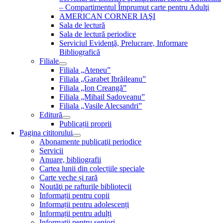
– Compartimentul Împrumut carte pentru Adulţi
AMERICAN CORNER IAŞI
Sala de lectură
Sala de lectură periodice
Serviciul Evidenţă, Prelucrare, Informare
Bibliografică
Filiale
Filiala „Ateneu”
Filiala „Garabet Ibrăileanu”
Filiala „Ion Creangă”
Filiala „Mihail Sadoveanu”
Filiala „Vasile Alecsandri”
Editură
Publicații proprii
Pagina cititorului
Abonamente publicaţii periodice
Servicii
Anuare, bibliografii
Cartea lunii din colecțiile speciale
Carte veche și rară
Noutăţi pe rafturile bibliotecii
Informații pentru copii
Informații pentru adolescenți
Informații pentru adulți
Informații pentru seniori