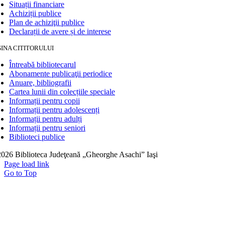
Situații financiare
Achiziții publice
Plan de achiziţii publice
Declarații de avere și de interese
INA CITITORULUI
Întreabă bibliotecarul
Abonamente publicaţii periodice
Anuare, bibliografii
Cartea lunii din colecțiile speciale
Informații pentru copii
Informații pentru adolescenți
Informații pentru adulți
Informații pentru seniori
Biblioteci publice
026 Biblioteca Judeţeană „Gheorghe Asachi” Iaşi
Page load link
Go to Top