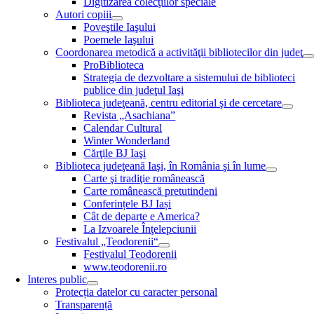
Digitizarea colecţiilor speciale
Autori copiii
Poveştile Iaşului
Poemele Iaşului
Coordonarea metodică a activităţii bibliotecilor din judeţ
ProBiblioteca
Strategia de dezvoltare a sistemului de biblioteci
publice din judeţul Iaşi
Biblioteca judeţeană, centru editorial şi de cercetare
Revista „Asachiana”
Calendar Cultural
Winter Wonderland
Cărţile BJ Iaşi
Biblioteca judeţeană Iaşi, în România şi în lume
Carte şi tradiţie românească
Carte românească pretutindeni
Conferințele BJ Iași
Cât de departe e America?
La Izvoarele Înţelepciunii
Festivalul „Teodorenii“
Festivalul Teodorenii
www.teodorenii.ro
Interes public
Protecția datelor cu caracter personal
Transparență