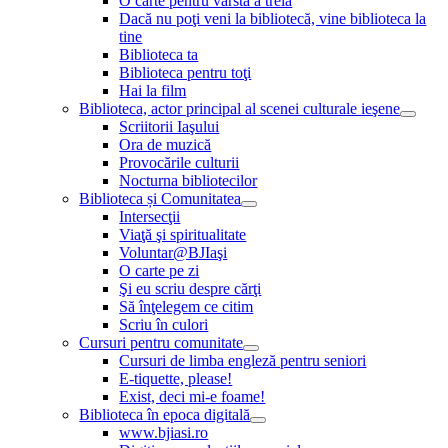
O carte pentru vârsta a treia
Dacă nu poţi veni la bibliotecă, vine biblioteca la
tine
Biblioteca ta
Biblioteca pentru toţi
Hai la film
Biblioteca, actor principal al scenei culturale ieşene
Scriitorii Iaşului
Ora de muzică
Provocările culturii
Nocturna bibliotecilor
Biblioteca și Comunitatea
Intersecţii
Viaţă şi spiritualitate
Voluntar@BJIaşi
O carte pe zi
Şi eu scriu despre cărţi
Să înţelegem ce citim
Scriu în culori
Cursuri pentru comunitate
Cursuri de limba engleză pentru seniori
E-tiquette, please!
Exist, deci mi-e foame!
Biblioteca în epoca digitală
www.bjiasi.ro