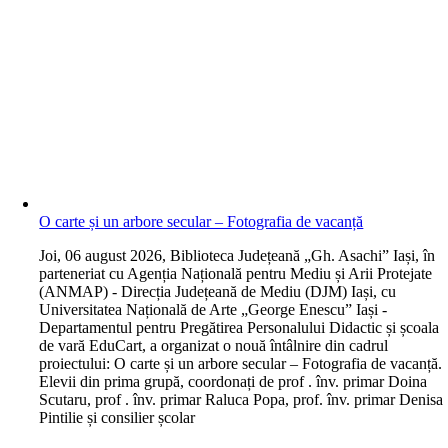
O carte și un arbore secular – Fotografia de vacanță
J
oi, 06 august 2026, Biblioteca Județeană „Gh. Asachi” Iași, în
parteneriat cu Agenția Națională pentru Mediu și Arii Protejate
(ANMAP) - Direcția Județeană de Mediu (DJM) Iași, cu
Universitatea Națională de Arte „George Enescu” Iași -
Departamentul pentru Pregătirea Personalului Didactic și școala
de vară EduCart, a organizat o nouă întâlnire din cadrul
proiectului: O carte și un arbore secular – Fotografia de vacanță.
Elevii din prima grupă, coordonați de prof . înv. primar Doina
Scutaru, prof . înv. primar Raluca Popa, prof. înv. primar Denisa
Pintilie și consilier școlar