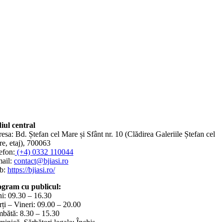
iul central
esa: Bd. Ștefan cel Mare și Sfânt nr. 10 (Clădirea Galeriile Ștefan cel
e, etaj), 700063
efon:
(+4) 0332 110044
ail:
contact@bjiasi.ro
b:
https://bjiasi.ro/
gram cu publicul:
i: 09.30 – 16.30
ți – Vineri: 09.00 – 20.00
bătă: 8.30 – 15.30