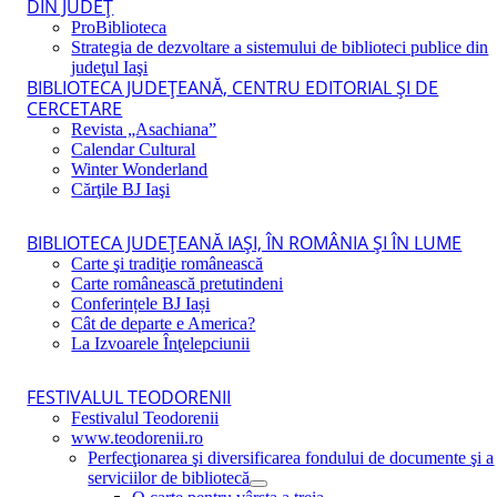
DIN JUDEŢ
ProBiblioteca
Strategia de dezvoltare a sistemului de biblioteci publice din
judeţul Iaşi
BIBLIOTECA JUDEŢEANĂ, CENTRU EDITORIAL ŞI DE
CERCETARE
Revista „Asachiana”
Calendar Cultural
Winter Wonderland
Cărţile BJ Iaşi
BIBLIOTECA JUDEŢEANĂ IAŞI, ÎN ROMÂNIA ŞI ÎN LUME
Carte şi tradiţie românească
Carte românească pretutindeni
Conferințele BJ Iași
Cât de departe e America?
La Izvoarele Înţelepciunii
FESTIVALUL TEODORENII
Festivalul Teodorenii
www.teodorenii.ro
Perfecţionarea şi diversificarea fondului de documente şi a
serviciilor de bibliotecă