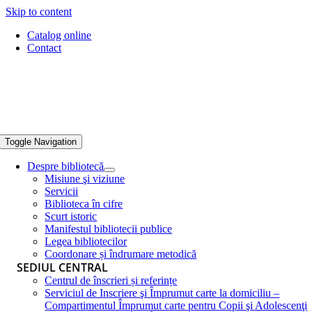
Skip to content
Catalog online
Contact
Toggle Navigation
Despre bibliotecă
Misiune şi viziune
Servicii
Biblioteca în cifre
Scurt istoric
Manifestul bibliotecii publice
Legea bibliotecilor
Coordonare și îndrumare metodică
SEDIUL CENTRAL
Centrul de înscrieri și referințe
Serviciul de Inscriere şi Împrumut carte la domiciliu –
Compartimentul Împrumut carte pentru Copii şi Adolescenţi