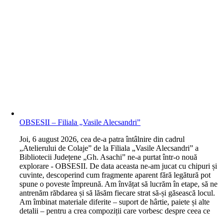
OBSESII – Filiala „Vasile Alecsandri”
J
oi, 6 august 2026, cea de-a patra întâlnire din cadrul
„Atelierului de Colaje” de la Filiala „Vasile Alecsandri” a
Bibliotecii Județene „Gh. Asachi” ne-a purtat într-o nouă
explorare - OBSESII. De data aceasta ne-am jucat cu chipuri și
cuvinte, descoperind cum fragmente aparent fără legătură pot
spune o poveste împreună. Am învățat să lucrăm în etape, să ne
antrenăm răbdarea și să lăsăm fiecare strat să-și găsească locul.
Am îmbinat materiale diferite – suport de hârtie, paiete și alte
detalii – pentru a crea compoziții care vorbesc despre ceea ce