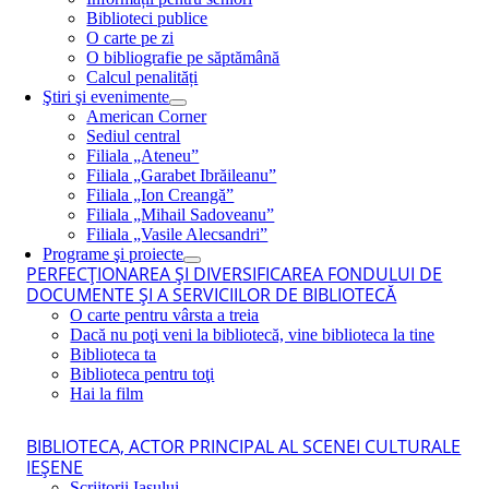
Biblioteci publice
O carte pe zi
O bibliografie pe săptămână
Calcul penalități
Ştiri şi evenimente
American Corner
Sediul central
Filiala „Ateneu”
Filiala „Garabet Ibrăileanu”
Filiala „Ion Creangă”
Filiala „Mihail Sadoveanu”
Filiala „Vasile Alecsandri”
Programe şi proiecte
PERFECŢIONAREA ŞI DIVERSIFICAREA FONDULUI DE
DOCUMENTE ŞI A SERVICIILOR DE BIBLIOTECĂ
O carte pentru vârsta a treia
Dacă nu poţi veni la bibliotecă, vine biblioteca la tine
Biblioteca ta
Biblioteca pentru toţi
Hai la film
BIBLIOTECA, ACTOR PRINCIPAL AL SCENEI CULTURALE
IEŞENE
Scriitorii Iaşului