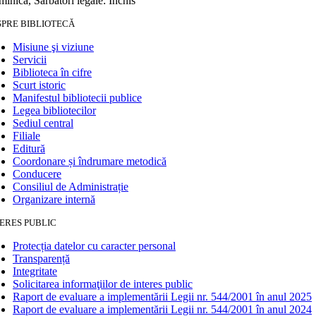
inică, Sărbători legale: Închis
SPRE BIBLIOTECĂ
Misiune şi viziune
Servicii
Biblioteca în cifre
Scurt istoric
Manifestul bibliotecii publice
Legea bibliotecilor
Sediul central
Filiale
Editură
Coordonare și îndrumare metodică
Conducere
Consiliul de Administrație
Organizare internă
ERES PUBLIC
Protecția datelor cu caracter personal
Transparență
Integritate
Solicitarea informaţiilor de interes public
Raport de evaluare a implementării Legii nr. 544/2001 în anul 2025
Raport de evaluare a implementării Legii nr. 544/2001 în anul 2024