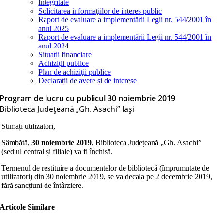
Integritate
Solicitarea informaţiilor de interes public
Raport de evaluare a implementării Legii nr. 544/2001 în
anul 2025
Raport de evaluare a implementării Legii nr. 544/2001 în
anul 2024
Situații financiare
Achiziții publice
Plan de achiziţii publice
Declarații de avere și de interese
Program de lucru cu publicul 30 noiembrie 2019
Biblioteca Judeţeană „Gh. Asachi” Iaşi
Stimați utilizatori,
Sâmbătă,
30 noiembrie 2019
, Biblioteca Județeană „Gh. Asachi”
(sediul central și filiale) va fi închisă.
Termenul de restituire a documentelor de bibliotecă (împrumutate de
utilizatori) din 30 noiembrie 2019, se va decala pe 2 decembrie 2019,
fără sancțiuni de întârziere.
Articole Similare