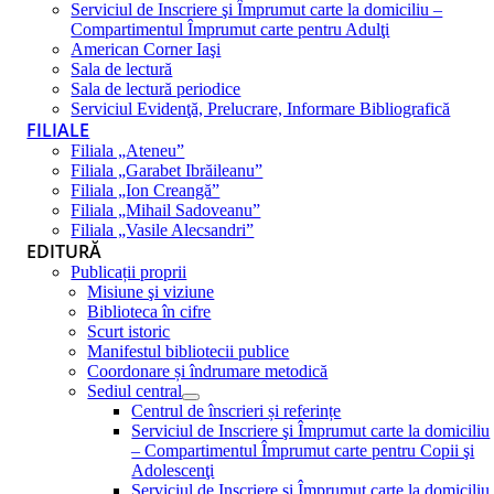
Serviciul de Inscriere şi Împrumut carte la domiciliu –
Compartimentul Împrumut carte pentru Adulţi
American Corner Iaşi
Sala de lectură
Sala de lectură periodice
Serviciul Evidenţă, Prelucrare, Informare Bibliografică
FILIALE
Filiala „Ateneu”
Filiala „Garabet Ibrăileanu”
Filiala „Ion Creangă”
Filiala „Mihail Sadoveanu”
Filiala „Vasile Alecsandri”
EDITURĂ
Publicații proprii
Misiune şi viziune
Biblioteca în cifre
Scurt istoric
Manifestul bibliotecii publice
Coordonare și îndrumare metodică
Sediul central
Centrul de înscrieri și referințe
Serviciul de Inscriere şi Împrumut carte la domiciliu
– Compartimentul Împrumut carte pentru Copii şi
Adolescenţi
Serviciul de Inscriere şi Împrumut carte la domiciliu