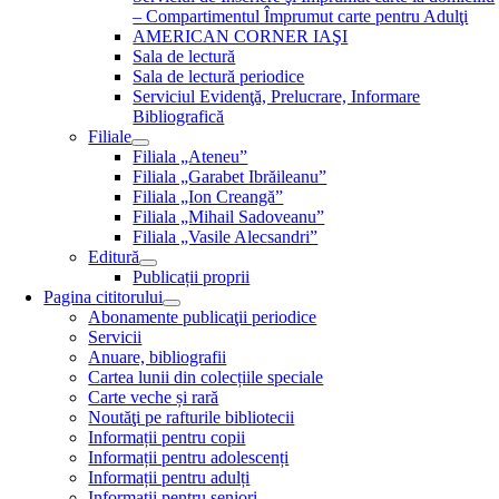
– Compartimentul Împrumut carte pentru Adulţi
AMERICAN CORNER IAŞI
Sala de lectură
Sala de lectură periodice
Serviciul Evidenţă, Prelucrare, Informare
Bibliografică
Filiale
Filiala „Ateneu”
Filiala „Garabet Ibrăileanu”
Filiala „Ion Creangă”
Filiala „Mihail Sadoveanu”
Filiala „Vasile Alecsandri”
Editură
Publicații proprii
Pagina cititorului
Abonamente publicaţii periodice
Servicii
Anuare, bibliografii
Cartea lunii din colecțiile speciale
Carte veche și rară
Noutăţi pe rafturile bibliotecii
Informații pentru copii
Informații pentru adolescenți
Informații pentru adulți
Informații pentru seniori