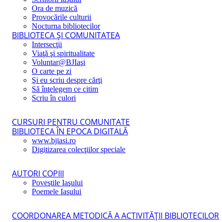
Ora de muzică
Provocările culturii
Nocturna bibliotecilor
BIBLIOTECA ŞI COMUNITATEA
Intersecţii
Viaţă şi spiritualitate
Voluntar@BJIaşi
O carte pe zi
Şi eu scriu despre cărţi
Să înţelegem ce citim
Scriu în culori
CURSURI PENTRU COMUNITATE
BIBLIOTECA ÎN EPOCA DIGITALĂ
www.bjiasi.ro
Digitizarea colecţiilor speciale
AUTORI COPIII
Poveştile Iaşului
Poemele Iaşului
COORDONAREA METODICĂ A ACTIVITĂŢII BIBLIOTECILOR