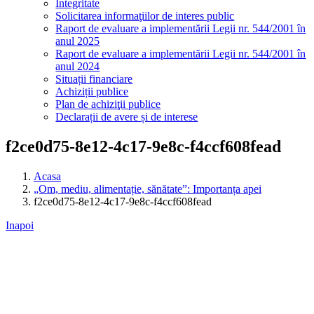
Integritate
Solicitarea informaţiilor de interes public
Raport de evaluare a implementării Legii nr. 544/2001 în
anul 2025
Raport de evaluare a implementării Legii nr. 544/2001 în
anul 2024
Situații financiare
Achiziții publice
Plan de achiziţii publice
Declarații de avere și de interese
f2ce0d75-8e12-4c17-9e8c-f4ccf608fead
Acasa
„Om, mediu, alimentație, sănătate”: Importanța apei
f2ce0d75-8e12-4c17-9e8c-f4ccf608fead
Inapoi