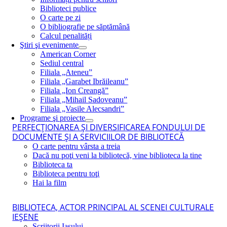
Biblioteci publice
O carte pe zi
O bibliografie pe săptămână
Calcul penalități
Ştiri şi evenimente
American Corner
Sediul central
Filiala „Ateneu”
Filiala „Garabet Ibrăileanu”
Filiala „Ion Creangă”
Filiala „Mihail Sadoveanu”
Filiala „Vasile Alecsandri”
Programe şi proiecte
PERFECŢIONAREA ŞI DIVERSIFICAREA FONDULUI DE
DOCUMENTE ŞI A SERVICIILOR DE BIBLIOTECĂ
O carte pentru vârsta a treia
Dacă nu poţi veni la bibliotecă, vine biblioteca la tine
Biblioteca ta
Biblioteca pentru toţi
Hai la film
BIBLIOTECA, ACTOR PRINCIPAL AL SCENEI CULTURALE
IEŞENE
Scriitorii Iaşului