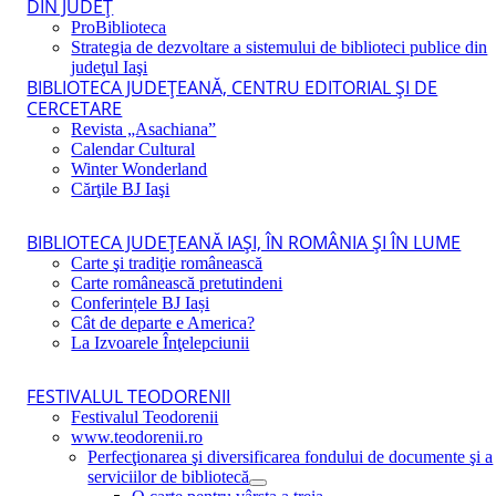
DIN JUDEŢ
ProBiblioteca
Strategia de dezvoltare a sistemului de biblioteci publice din
judeţul Iaşi
BIBLIOTECA JUDEŢEANĂ, CENTRU EDITORIAL ŞI DE
CERCETARE
Revista „Asachiana”
Calendar Cultural
Winter Wonderland
Cărţile BJ Iaşi
BIBLIOTECA JUDEŢEANĂ IAŞI, ÎN ROMÂNIA ŞI ÎN LUME
Carte şi tradiţie românească
Carte românească pretutindeni
Conferințele BJ Iași
Cât de departe e America?
La Izvoarele Înţelepciunii
FESTIVALUL TEODORENII
Festivalul Teodorenii
www.teodorenii.ro
Perfecţionarea şi diversificarea fondului de documente şi a
serviciilor de bibliotecă