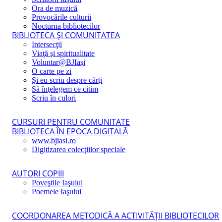
Ora de muzică
Provocările culturii
Nocturna bibliotecilor
BIBLIOTECA ŞI COMUNITATEA
Intersecţii
Viaţă şi spiritualitate
Voluntar@BJIaşi
O carte pe zi
Şi eu scriu despre cărţi
Să înţelegem ce citim
Scriu în culori
CURSURI PENTRU COMUNITATE
BIBLIOTECA ÎN EPOCA DIGITALĂ
www.bjiasi.ro
Digitizarea colecţiilor speciale
AUTORI COPIII
Poveştile Iaşului
Poemele Iaşului
COORDONAREA METODICĂ A ACTIVITĂŢII BIBLIOTECILOR