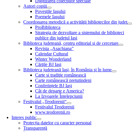
Digitizarea colecţiilor speciale
Autori copiii
Poveştile Iaşului
Poemele Iaşului
Coordonarea metodică a activităţii bibliotecilor din judeţ
ProBiblioteca
Strategia de dezvoltare a sistemului de biblioteci
publice din judeţul Iaşi
Biblioteca judeţeană, centru editorial şi de cercetare
Revista „Asachiana”
Calendar Cultural
Winter Wonderland
Cărţile BJ Iaşi
Biblioteca judeţeană Iaşi, în România şi în lume
Carte şi tradiţie românească
Carte românească pretutindeni
Conferințele BJ Iași
Cât de departe e America?
La Izvoarele Înţelepciunii
Festivalul „Teodorenii“
Festivalul Teodorenii
www.teodorenii.ro
Interes public
Protecția datelor cu caracter personal
Transparență