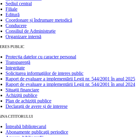
Sediul central
Filiale
Editură
Coordonare și îndrumare metodică
Conducere
Consiliul de Administrație
Organizare internă
ERES PUBLIC
Protecția datelor cu caracter personal
Transparență
Integritate
Solicitarea informaţiilor de interes public
Raport de evaluare a implementării Legii nr. 544/2001 în anul 2025
Raport de evaluare a implementării Legii nr. 544/2001 în anul 2024
Situații financiare
Achiziții publice
Plan de achiziţii publice
Declarații de avere și de interese
INA CITITORULUI
Întreabă bibliotecarul
Abonamente publicaţii periodice