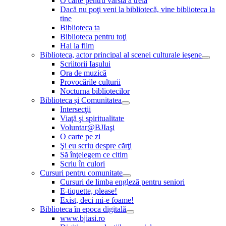
O carte pentru vârsta a treia
Dacă nu poţi veni la bibliotecă, vine biblioteca la
tine
Biblioteca ta
Biblioteca pentru toţi
Hai la film
Biblioteca, actor principal al scenei culturale ieşene
Scriitorii Iaşului
Ora de muzică
Provocările culturii
Nocturna bibliotecilor
Biblioteca și Comunitatea
Intersecţii
Viaţă şi spiritualitate
Voluntar@BJIaşi
O carte pe zi
Şi eu scriu despre cărţi
Să înţelegem ce citim
Scriu în culori
Cursuri pentru comunitate
Cursuri de limba engleză pentru seniori
E-tiquette, please!
Exist, deci mi-e foame!
Biblioteca în epoca digitală
www.bjiasi.ro