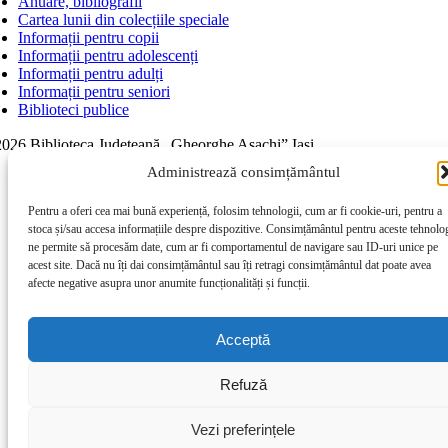
Anuare, bibliografii
Cartea lunii din colecțiile speciale
Informații pentru copii
Informații pentru adolescenți
Informații pentru adulți
Informații pentru seniori
Biblioteci publice
026 Biblioteca Judeţeană „Gheorghe Asachi” Iaşi
Page load link
Administrează consimțământul
Go to Top
Pentru a oferi cea mai bună experiență, folosim tehnologii, cum ar fi cookie-uri, pentru a
stoca și/sau accesa informațiile despre dispozitive. Consimțământul pentru aceste tehnolog
ne permite să procesăm date, cum ar fi comportamentul de navigare sau ID-uri unice pe
acest site. Dacă nu îți dai consimțământul sau îți retragi consimțământul dat poate avea
afecte negative asupra unor anumite funcționalități și funcții.
Acceptă
Refuză
Vezi preferințele