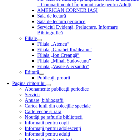
– Compartimentul Împrumut carte pentru Adulţi
AMERICAN CORNER IAŞI
Sala de lectură
Sala de lectură periodice
Serviciul Evidenţă, Prelucrare, Informare
Bibliografică
Filiale
Filiala „Ateneu”
Filiala „Garabet Ibrăileanu”
Filiala „Ion Creangă”
Filiala „Mihail Sadoveanu”
Filiala „Vasile Alecsandri”
Editură
Publicații proprii
Pagina cititorului
Abonamente publicaţii periodice
Servicii
Anuare, bibliografii
Cartea lunii din colecțiile speciale
Carte veche și rară
Noutăţi pe rafturile bibliotecii
Informații pentru copii
Informații pentru adolescenți
Informații pentru adulți
Informații pentru seniori