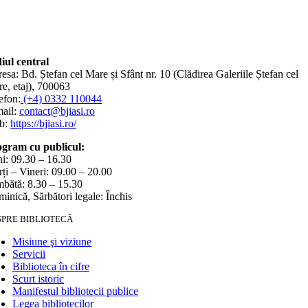
iul central
esa: Bd. Ștefan cel Mare și Sfânt nr. 10 (Clădirea Galeriile Ștefan cel
e, etaj), 700063
efon:
(+4) 0332 110044
ail:
contact@bjiasi.ro
b:
https://bjiasi.ro/
gram cu publicul:
i: 09.30 – 16.30
ți – Vineri: 09.00 – 20.00
bătă: 8.30 – 15.30
inică, Sărbători legale: Închis
SPRE BIBLIOTECĂ
Misiune şi viziune
Servicii
Biblioteca în cifre
Scurt istoric
Manifestul bibliotecii publice
Legea bibliotecilor