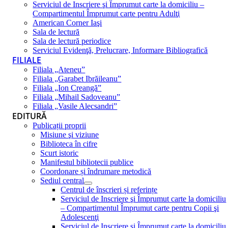
Serviciul de Inscriere şi Împrumut carte la domiciliu –
Compartimentul Împrumut carte pentru Adulţi
American Corner Iaşi
Sala de lectură
Sala de lectură periodice
Serviciul Evidenţă, Prelucrare, Informare Bibliografică
FILIALE
Filiala „Ateneu”
Filiala „Garabet Ibrăileanu”
Filiala „Ion Creangă”
Filiala „Mihail Sadoveanu”
Filiala „Vasile Alecsandri”
EDITURĂ
Publicații proprii
Misiune şi viziune
Biblioteca în cifre
Scurt istoric
Manifestul bibliotecii publice
Coordonare și îndrumare metodică
Sediul central
Centrul de înscrieri și referințe
Serviciul de Inscriere şi Împrumut carte la domiciliu
– Compartimentul Împrumut carte pentru Copii şi
Adolescenţi
Serviciul de Inscriere şi Împrumut carte la domiciliu