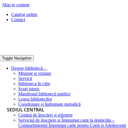
Skip to content
Catalog online
Contact
Toggle Navigation
Despre bibliotecă
Misiune şi viziune
Servicii
Biblioteca în cifre
Scurt istoric
Manifestul bibliotecii publice
Legea bibliotecilor
Coordonare și îndrumare metodică
SEDIUL CENTRAL
Centrul de înscrieri și referințe
Serviciul de Inscriere şi Împrumut carte la domiciliu –
Compartimentul Împrumut carte pentru Copii şi Adolescenţi