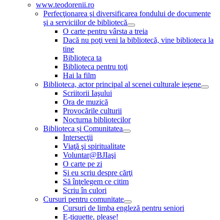
www.teodorenii.ro
Perfecţionarea şi diversificarea fondului de documente
şi a serviciilor de bibliotecă
O carte pentru vârsta a treia
Dacă nu poţi veni la bibliotecă, vine biblioteca la
tine
Biblioteca ta
Biblioteca pentru toţi
Hai la film
Biblioteca, actor principal al scenei culturale ieşene
Scriitorii Iaşului
Ora de muzică
Provocările culturii
Nocturna bibliotecilor
Biblioteca și Comunitatea
Intersecţii
Viaţă şi spiritualitate
Voluntar@BJIaşi
O carte pe zi
Şi eu scriu despre cărţi
Să înţelegem ce citim
Scriu în culori
Cursuri pentru comunitate
Cursuri de limba engleză pentru seniori
E-tiquette, please!