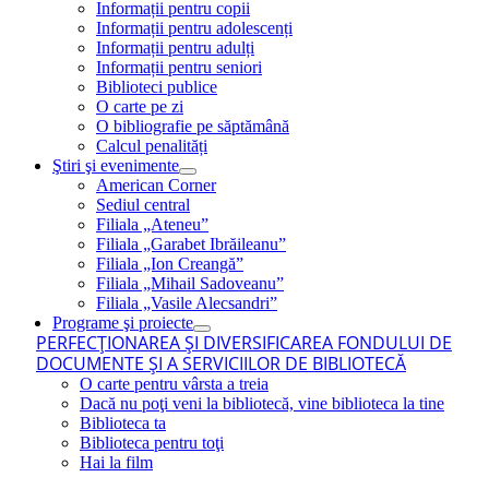
Informații pentru copii
Informații pentru adolescenți
Informații pentru adulți
Informații pentru seniori
Biblioteci publice
O carte pe zi
O bibliografie pe săptămână
Calcul penalități
Ştiri şi evenimente
American Corner
Sediul central
Filiala „Ateneu”
Filiala „Garabet Ibrăileanu”
Filiala „Ion Creangă”
Filiala „Mihail Sadoveanu”
Filiala „Vasile Alecsandri”
Programe şi proiecte
PERFECŢIONAREA ŞI DIVERSIFICAREA FONDULUI DE
DOCUMENTE ŞI A SERVICIILOR DE BIBLIOTECĂ
O carte pentru vârsta a treia
Dacă nu poţi veni la bibliotecă, vine biblioteca la tine
Biblioteca ta
Biblioteca pentru toţi
Hai la film