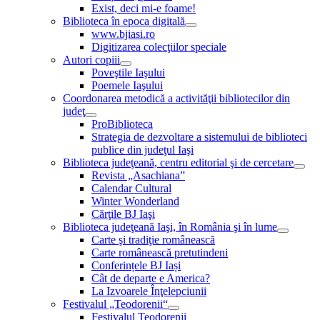
Exist, deci mi-e foame!
Biblioteca în epoca digitală
www.bjiasi.ro
Digitizarea colecţiilor speciale
Autori copiii
Poveştile Iaşului
Poemele Iaşului
Coordonarea metodică a activităţii bibliotecilor din
judeţ
ProBiblioteca
Strategia de dezvoltare a sistemului de biblioteci
publice din judeţul Iaşi
Biblioteca judeţeană, centru editorial şi de cercetare
Revista „Asachiana”
Calendar Cultural
Winter Wonderland
Cărţile BJ Iaşi
Biblioteca judeţeană Iaşi, în România şi în lume
Carte şi tradiţie românească
Carte românească pretutindeni
Conferințele BJ Iași
Cât de departe e America?
La Izvoarele Înţelepciunii
Festivalul „Teodorenii“
Festivalul Teodorenii