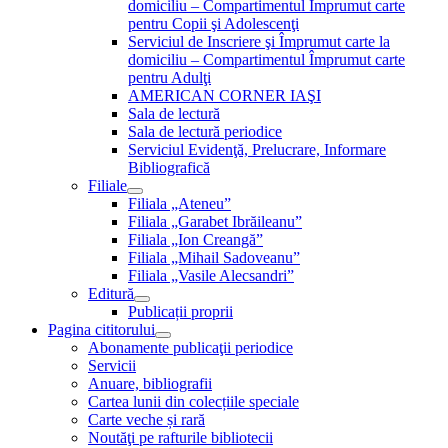
domiciliu – Compartimentul Împrumut carte
pentru Copii şi Adolescenţi
Serviciul de Inscriere şi Împrumut carte la
domiciliu – Compartimentul Împrumut carte
pentru Adulţi
AMERICAN CORNER IAŞI
Sala de lectură
Sala de lectură periodice
Serviciul Evidenţă, Prelucrare, Informare
Bibliografică
Filiale
Filiala „Ateneu”
Filiala „Garabet Ibrăileanu”
Filiala „Ion Creangă”
Filiala „Mihail Sadoveanu”
Filiala „Vasile Alecsandri”
Editură
Publicații proprii
Pagina cititorului
Abonamente publicaţii periodice
Servicii
Anuare, bibliografii
Cartea lunii din colecțiile speciale
Carte veche și rară
Noutăţi pe rafturile bibliotecii