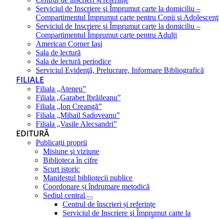
Serviciul de Inscriere şi Împrumut carte la domiciliu –
Compartimentul Împrumut carte pentru Copii şi Adolescenţ
Serviciul de Inscriere şi Împrumut carte la domiciliu –
Compartimentul Împrumut carte pentru Adulţi
American Corner Iaşi
Sala de lectură
Sala de lectură periodice
Serviciul Evidenţă, Prelucrare, Informare Bibliografică
FILIALE
Filiala „Ateneu”
Filiala „Garabet Ibrăileanu”
Filiala „Ion Creangă”
Filiala „Mihail Sadoveanu”
Filiala „Vasile Alecsandri”
EDITURĂ
Publicații proprii
Misiune şi viziune
Biblioteca în cifre
Scurt istoric
Manifestul bibliotecii publice
Coordonare și îndrumare metodică
Sediul central
Centrul de înscrieri și referințe
Serviciul de Inscriere şi Împrumut carte la