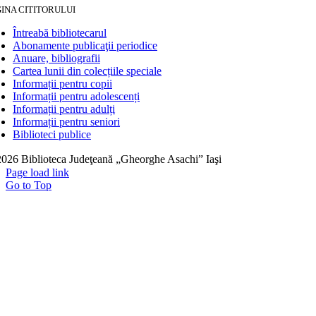
INA CITITORULUI
Întreabă bibliotecarul
Abonamente publicaţii periodice
Anuare, bibliografii
Cartea lunii din colecțiile speciale
Informații pentru copii
Informații pentru adolescenți
Informații pentru adulți
Informații pentru seniori
Biblioteci publice
026 Biblioteca Judeţeană „Gheorghe Asachi” Iaşi
Page load link
Go to Top