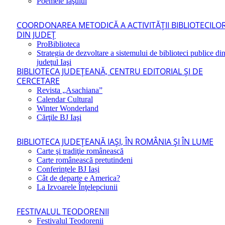
Poemele Iaşului
COORDONAREA METODICĂ A ACTIVITĂŢII BIBLIOTECILO
DIN JUDEŢ
ProBiblioteca
Strategia de dezvoltare a sistemului de biblioteci publice di
judeţul Iaşi
BIBLIOTECA JUDEŢEANĂ, CENTRU EDITORIAL ŞI DE
CERCETARE
Revista „Asachiana”
Calendar Cultural
Winter Wonderland
Cărţile BJ Iaşi
BIBLIOTECA JUDEŢEANĂ IAŞI, ÎN ROMÂNIA ŞI ÎN LUME
Carte şi tradiţie românească
Carte românească pretutindeni
Conferințele BJ Iași
Cât de departe e America?
La Izvoarele Înţelepciunii
FESTIVALUL TEODORENII
Festivalul Teodorenii