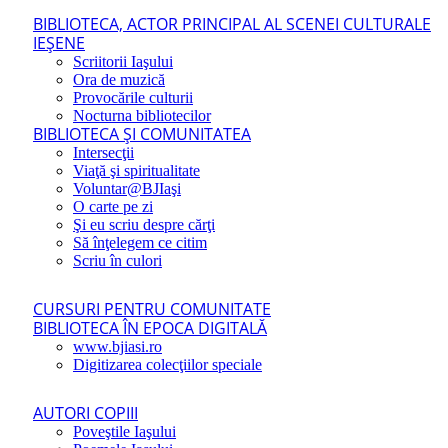
BIBLIOTECA, ACTOR PRINCIPAL AL SCENEI CULTURALE
IEŞENE
Scriitorii Iaşului
Ora de muzică
Provocările culturii
Nocturna bibliotecilor
BIBLIOTECA ŞI COMUNITATEA
Intersecţii
Viaţă şi spiritualitate
Voluntar@BJIaşi
O carte pe zi
Şi eu scriu despre cărţi
Să înţelegem ce citim
Scriu în culori
CURSURI PENTRU COMUNITATE
BIBLIOTECA ÎN EPOCA DIGITALĂ
www.bjiasi.ro
Digitizarea colecţiilor speciale
AUTORI COPIII
Poveştile Iaşului