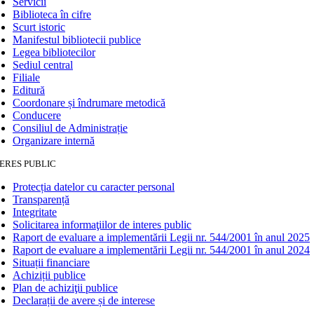
Servicii
Biblioteca în cifre
Scurt istoric
Manifestul bibliotecii publice
Legea bibliotecilor
Sediul central
Filiale
Editură
Coordonare și îndrumare metodică
Conducere
Consiliul de Administrație
Organizare internă
ERES PUBLIC
Protecția datelor cu caracter personal
Transparență
Integritate
Solicitarea informaţiilor de interes public
Raport de evaluare a implementării Legii nr. 544/2001 în anul 2025
Raport de evaluare a implementării Legii nr. 544/2001 în anul 2024
Situații financiare
Achiziții publice
Plan de achiziţii publice
Declarații de avere și de interese