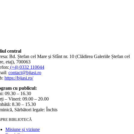
iul central
esa: Bd. Ștefan cel Mare și Sfânt nr. 10 (Clădirea Galeriile Ștefan cel
e, etaj), 700063
efon:
(+4) 0332 110044
ail:
contact@bjiasi.ro
b:
https://bjiasi.ro/
gram cu publicul:
i: 09.30 – 16.30
ți – Vineri: 09.00 – 20.00
bătă: 8.30 – 15.30
inică, Sărbători legale: Închis
SPRE BIBLIOTECĂ
Misiune şi viziune