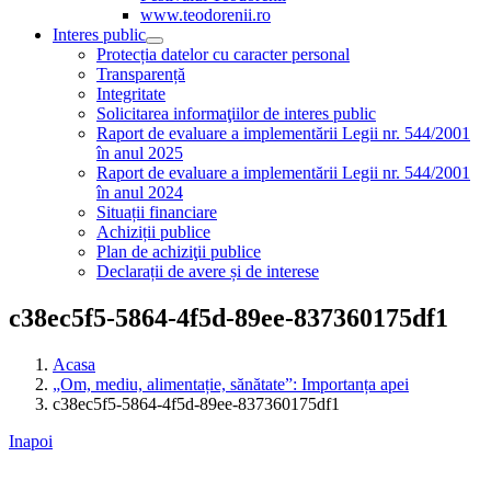
www.teodorenii.ro
Interes public
Protecția datelor cu caracter personal
Transparență
Integritate
Solicitarea informaţiilor de interes public
Raport de evaluare a implementării Legii nr. 544/2001
în anul 2025
Raport de evaluare a implementării Legii nr. 544/2001
în anul 2024
Situații financiare
Achiziții publice
Plan de achiziţii publice
Declarații de avere și de interese
c38ec5f5-5864-4f5d-89ee-837360175df1
Acasa
„Om, mediu, alimentație, sănătate”: Importanța apei
c38ec5f5-5864-4f5d-89ee-837360175df1
Inapoi