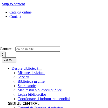
Skip to content
Catalog online
Contact
Cautare...
Go to...
Despre bibliotecă
Misiune şi viziune
Servicii
Biblioteca în cifre
Scurt istoric
Manifestul bibliotecii publice
Legea bibliotecilor
Coordonare și îndrumare metodică
SEDIUL CENTRAL
Centrul de înscrieri și referințe