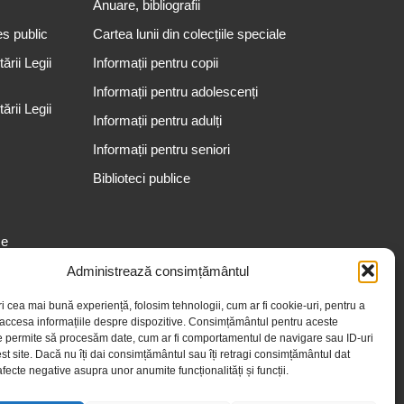
Anuare, bibliografii
es public
Cartea lunii din colecțiile speciale
rii Legii
Informații pentru copii
Informații pentru adolescenți
rii Legii
Informații pentru adulți
Informații pentru seniori
Biblioteci publice
se
Administrează consimțământul
ri cea mai bună experiență, folosim tehnologii, cum ar fi cookie-uri, pentru a
 accesa informațiile despre dispozitive. Consimțământul pentru aceste
e permite să procesăm date, cum ar fi comportamentul de navigare sau ID-uri
st site. Dacă nu îți dai consimțământul sau îți retragi consimțământul dat
fecte negative asupra unor anumite funcționalități și funcții.