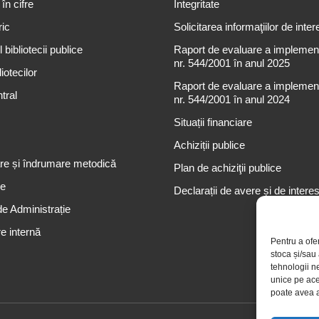
 în cifre
Integritate
ric
Solicitarea informaţiilor de inter
 bibliotecii publice
Raport de evaluare a implementă
nr. 544/2001 în anul 2025
iotecilor
Raport de evaluare a implementă
tral
nr. 544/2001 în anul 2024
Situații financiare
Achiziții publice
re și îndrumare metodică
Plan de achiziţii publice
re
Declarații de avere și de intere
de Administrație
e internă
Pentru a ofe
stoca și/sau
tehnologii n
unice pe ace
poate avea a