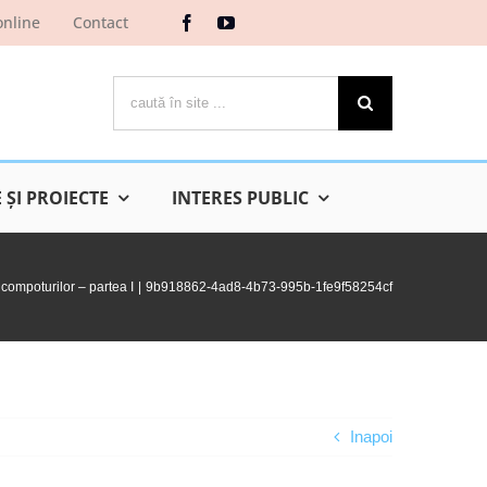
online
Contact
Cautare...
ŞI PROIECTE
INTERES PUBLIC
 compoturilor – partea I
9b918862-4ad8-4b73-995b-1fe9f58254cf
Inapoi