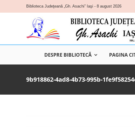
Skip
Biblioteca Judeţeană „Gh. Asachi” Iaşi - 8 august 2026
to
content
DESPRE BIBLIOTECĂ
PAGINA CI
9b918862-4ad8-4b73-995b-1fe9f58254