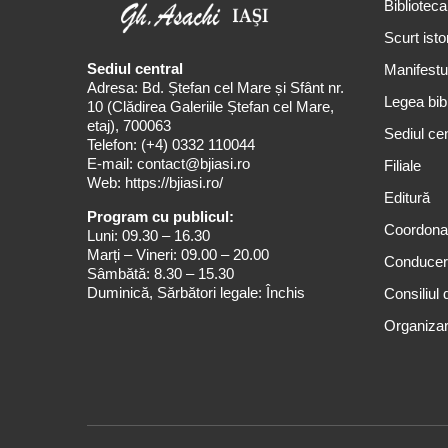
Biblioteca
Scurt isto
Sediul central
Manifestul
Adresa: Bd. Ștefan cel Mare și Sfânt nr.
Legea bibl
10 (Clădirea Galeriile Ștefan cel Mare,
etaj), 700063
Sediul cen
Telefon:
(+4) 0332 110044
E-mail:
contact@bjiasi.ro
Filiale
Web:
https://bjiasi.ro/
Editură
Program cu publicul:
Coordona
Luni: 09.30 – 16.30
Marți – Vineri: 09.00 – 20.00
Conduce
Sâmbătă: 8.30 – 15.30
Duminică, Sărbători legale: Închis
Consiliul 
Organizar