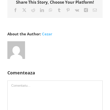
Share This Story, Choose Your Platform!
Facebook
X
Reddit
LinkedIn
WhatsApp
Tumblr
Pinterest
Vk
Xing
E-
mail:
About the Author:
Cezar
Comenteaza
Comment