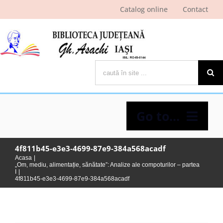
Skip
Catalog online
Contact
to
content
Cautare...
Go to...
4f811b45-e3e3-4699-87e9-384a568acadf
Despre bibliotecă
Acasa
„Om, mediu, alimentație, sănătate”: Analize ale compoturilor – partea
I
4f811b45-e3e3-4699-87e9-384a568acadf
Pagina cititorului
Ştiri şi evenimente