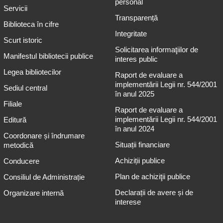
personal
Servicii
Transparență
Biblioteca în cifre
Integritate
Scurt istoric
Solicitarea informaţiilor de
Manifestul bibliotecii publice
interes public
Legea bibliotecilor
Raport de evaluare a
implementării Legii nr. 544/2001
Sediul central
în anul 2025
Filiale
Raport de evaluare a
implementării Legii nr. 544/2001
Editură
în anul 2024
Coordonare și îndrumare
Situații financiare
metodică
Achiziții publice
Conducere
Plan de achiziţii publice
Consiliul de Administrație
Declarații de avere și de
Organizare internă
interese