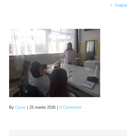
Inapoi
Programe şi proiecte
Interes public
By
Cezar
|
25 martie 2026
|
0 Comentarii