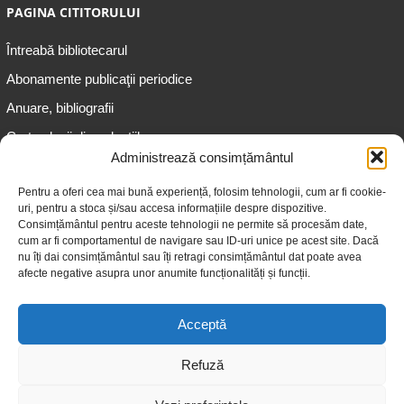
PAGINA CITITORULUI
Întreabă bibliotecarul
Abonamente publicaţii periodice
Anuare, bibliografii
Cartea lunii din colecțiile
speciale
Administrează consimțământul
Informații pentru copii
Pentru a oferi cea mai bună experiență, folosim tehnologii, cum ar fi cookie-
uri, pentru a stoca și/sau accesa informațiile despre dispozitive.
Informații pentru adolescenți
Consimțământul pentru aceste tehnologii ne permite să procesăm date,
Informații pentru adulți
cum ar fi comportamentul de navigare sau ID-uri unice pe acest site. Dacă
nu îți dai consimțământul sau îți retragi consimțământul dat poate avea
Informații pentru seniori
afecte negative asupra unor anumite funcționalități și funcții.
Biblioteci publice
Acceptă
Refuză
© 2026 Biblioteca Judeţeană „Gheorghe Asachi” Iaşi