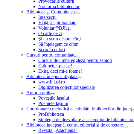
Provocările culturii
Nocturna bibliotecilor
Biblioteca și Comunitatea
Intersecţii
Viaţă şi spiritualitate
Voluntar@BJIaşi
O carte pe zi
Şi eu scriu despre cărţi
Să înţelegem ce citim
Scriu în culori
Cursuri pentru comunitate
Cursuri de limba engleză pentru seniori
E-tiquette, please!
Exist, deci mi-e foame!
Biblioteca în epoca digitală
www.bjiasi.ro
Digitizarea colecţiilor speciale
Autori copiii
Poveştile Iaşului
Poemele Iaşului
Coordonarea metodică a activităţii bibliotecilor din judeţ
ProBiblioteca
Strategia de dezvoltare a sistemului de biblioteci pu
Biblioteca judeţeană, centru editorial şi de cercetare
Revista „Asachiana”