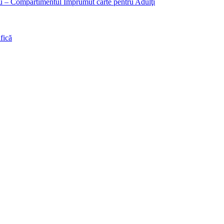
liu – Compartimentul Împrumut carte pentru Adulţi
fică