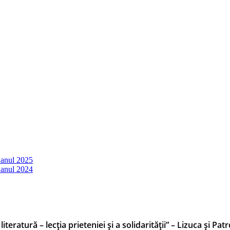
 anul 2025
 anul 2024
eratură – lecția prieteniei și a solidarității” – Lizuca și Pat