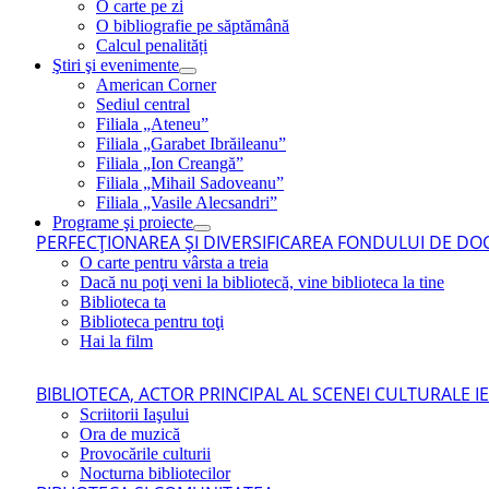
O carte pe zi
O bibliografie pe săptămână
Calcul penalități
Ştiri şi evenimente
American Corner
Sediul central
Filiala „Ateneu”
Filiala „Garabet Ibrăileanu”
Filiala „Ion Creangă”
Filiala „Mihail Sadoveanu”
Filiala „Vasile Alecsandri”
Programe şi proiecte
PERFECŢIONAREA ŞI DIVERSIFICAREA FONDULUI DE DOC
O carte pentru vârsta a treia
Dacă nu poţi veni la bibliotecă, vine biblioteca la tine
Biblioteca ta
Biblioteca pentru toţi
Hai la film
BIBLIOTECA, ACTOR PRINCIPAL AL SCENEI CULTURALE I
Scriitorii Iaşului
Ora de muzică
Provocările culturii
Nocturna bibliotecilor