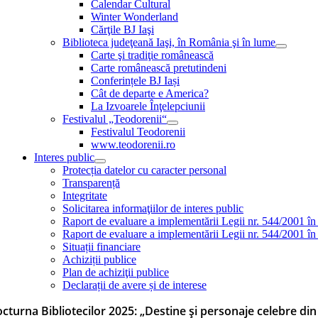
Calendar Cultural
Winter Wonderland
Cărţile BJ Iaşi
Biblioteca judeţeană Iaşi, în România şi în lume
Carte şi tradiţie românească
Carte românească pretutindeni
Conferințele BJ Iași
Cât de departe e America?
La Izvoarele Înţelepciunii
Festivalul „Teodorenii“
Festivalul Teodorenii
www.teodorenii.ro
Interes public
Protecția datelor cu caracter personal
Transparență
Integritate
Solicitarea informaţiilor de interes public
Raport de evaluare a implementării Legii nr. 544/2001 în
Raport de evaluare a implementării Legii nr. 544/2001 în
Situații financiare
Achiziții publice
Plan de achiziţii publice
Declarații de avere și de interese
cturna Bibliotecilor 2025: „Destine și personaje celebre din lit