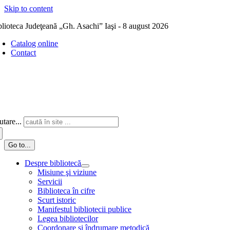
Skip to content
blioteca Judeţeană „Gh. Asachi” Iaşi - 8 august 2026
Catalog online
Contact
tare...
Go to...
Despre bibliotecă
Misiune şi viziune
Servicii
Biblioteca în cifre
Scurt istoric
Manifestul bibliotecii publice
Legea bibliotecilor
Coordonare și îndrumare metodică