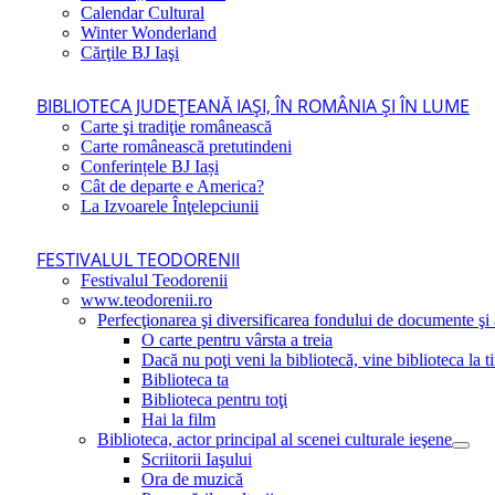
Calendar Cultural
Winter Wonderland
Cărţile BJ Iaşi
BIBLIOTECA JUDEŢEANĂ IAŞI, ÎN ROMÂNIA ŞI ÎN LUME
Carte şi tradiţie românească
Carte românească pretutindeni
Conferințele BJ Iași
Cât de departe e America?
La Izvoarele Înţelepciunii
FESTIVALUL TEODORENII
Festivalul Teodorenii
www.teodorenii.ro
Perfecţionarea şi diversificarea fondului de documente şi a
O carte pentru vârsta a treia
Dacă nu poţi veni la bibliotecă, vine biblioteca la t
Biblioteca ta
Biblioteca pentru toţi
Hai la film
Biblioteca, actor principal al scenei culturale ieşene
Scriitorii Iaşului
Ora de muzică