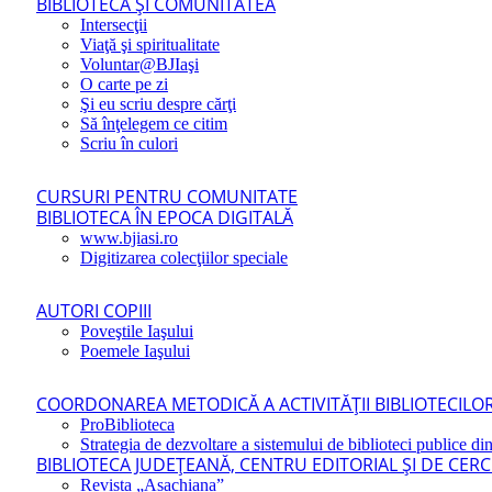
BIBLIOTECA ŞI COMUNITATEA
Intersecţii
Viaţă şi spiritualitate
Voluntar@BJIaşi
O carte pe zi
Şi eu scriu despre cărţi
Să înţelegem ce citim
Scriu în culori
CURSURI PENTRU COMUNITATE
BIBLIOTECA ÎN EPOCA DIGITALĂ
www.bjiasi.ro
Digitizarea colecţiilor speciale
AUTORI COPIII
Poveştile Iaşului
Poemele Iaşului
COORDONAREA METODICĂ A ACTIVITĂŢII BIBLIOTECILOR
ProBiblioteca
Strategia de dezvoltare a sistemului de biblioteci publice din
BIBLIOTECA JUDEŢEANĂ, CENTRU EDITORIAL ŞI DE CER
Revista „Asachiana”