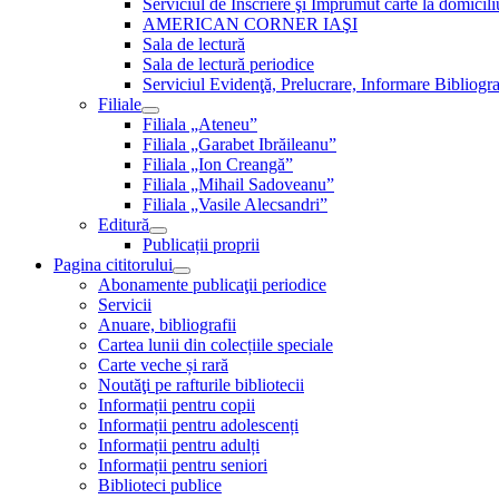
Serviciul de Inscriere şi Împrumut carte la domici
AMERICAN CORNER IAŞI
Sala de lectură
Sala de lectură periodice
Serviciul Evidenţă, Prelucrare, Informare Bibliogra
Filiale
Filiala „Ateneu”
Filiala „Garabet Ibrăileanu”
Filiala „Ion Creangă”
Filiala „Mihail Sadoveanu”
Filiala „Vasile Alecsandri”
Editură
Publicații proprii
Pagina cititorului
Abonamente publicaţii periodice
Servicii
Anuare, bibliografii
Cartea lunii din colecțiile speciale
Carte veche și rară
Noutăţi pe rafturile bibliotecii
Informații pentru copii
Informații pentru adolescenți
Informații pentru adulți
Informații pentru seniori
Biblioteci publice