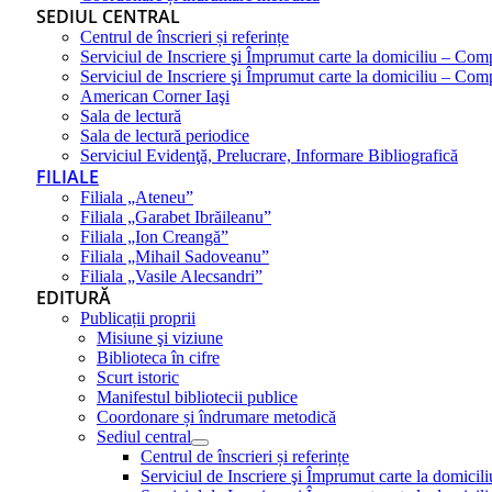
SEDIUL CENTRAL
Centrul de înscrieri și referințe
Serviciul de Inscriere şi Împrumut carte la domiciliu – Com
Serviciul de Inscriere şi Împrumut carte la domiciliu – Co
American Corner Iaşi
Sala de lectură
Sala de lectură periodice
Serviciul Evidenţă, Prelucrare, Informare Bibliografică
FILIALE
Filiala „Ateneu”
Filiala „Garabet Ibrăileanu”
Filiala „Ion Creangă”
Filiala „Mihail Sadoveanu”
Filiala „Vasile Alecsandri”
EDITURĂ
Publicații proprii
Misiune şi viziune
Biblioteca în cifre
Scurt istoric
Manifestul bibliotecii publice
Coordonare și îndrumare metodică
Sediul central
Centrul de înscrieri și referințe
Serviciul de Inscriere şi Împrumut carte la domici