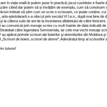
care în viața reală le putem pune în practică; jocul cuvintelor e foarte di
zăm citind dar putem să și învățăm de exemplu, cum să construim o
ciun trebuie să știm cum se scrie o scrisoare, ce poate conține, cui 
ă, arta epistolarară s-a născut prin secolul VI î.e.n., după mai bine de 
 şi la câteva sute de ani de la inventarea alfabetului de către fenicien
 au comunicat prin mesaje scrise cu mult înainte de data indicată de Hel
 Stratobat către legendara Semiramida, iar cele mai vechi mesaje scrise
 au apărut primele scrisori ale boierilor şi domnitorilor din Moldov
l
„Scrisori de boieri, scrisori de domni”
. Adevăratul timp al scrisorilor 
m tuturor!