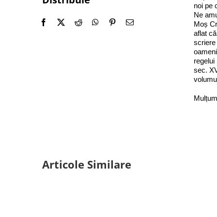
noi pe 
Ne amu
Moș Cră
aflat c
scriere
oamenii
regelui
sec. XV
volumu
Mulțumi
Articole Similare