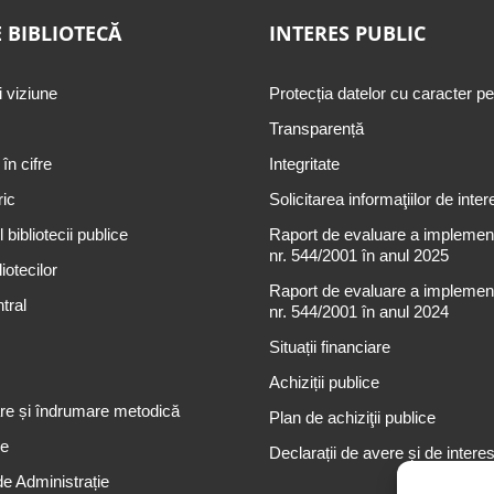
 BIBLIOTECĂ
INTERES PUBLIC
i viziune
Protecția datelor cu caracter p
Transparență
 în cifre
Integritate
ric
Solicitarea informaţiilor de inter
 bibliotecii publice
Raport de evaluare a implementă
nr. 544/2001 în anul 2025
iotecilor
Raport de evaluare a implementă
tral
nr. 544/2001 în anul 2024
Situații financiare
Achiziții publice
re și îndrumare metodică
Plan de achiziţii publice
re
Declarații de avere și de intere
de Administrație