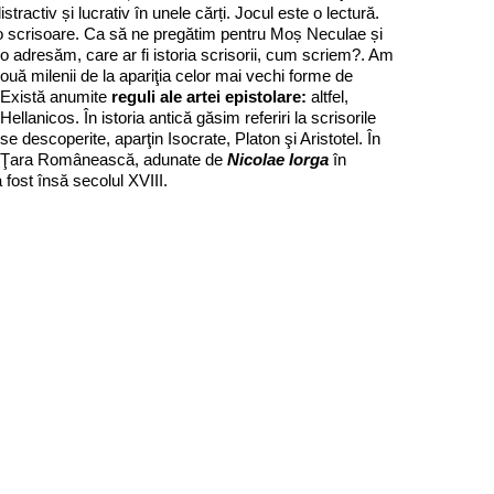
stractiv și lucrativ în unele cărți. Jocul este o lectură.
 scrisoare. Ca să ne pregătim pentru Moș Neculae și
o adresăm, care ar fi istoria scrisorii, cum scriem?. Am
două milenii de la apariţia celor mai vechi forme de
i. Există anumite
reguli ale artei epistolare:
altfel,
lanicos. În istoria antică găsim referiri la scrisorile
 descoperite, aparţin Isocrate, Platon şi Aristotel. În
a şi Ţara Românească, adunate de
Nicolae Iorga
în
a fost însă secolul XVIII.