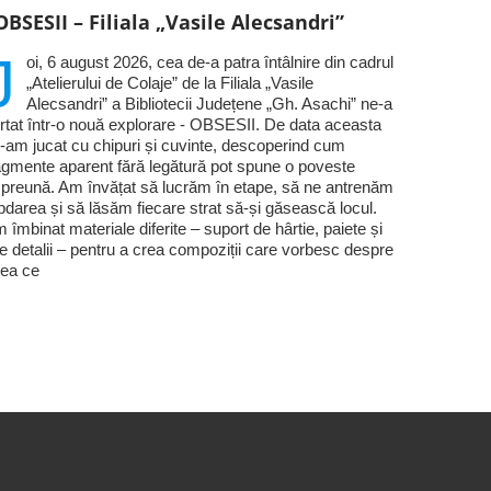
OBSESII – Filiala „Vasile Alecsandri”
J
oi, 6 august 2026, cea de-a patra întâlnire din cadrul
„Atelierului de Colaje” de la Filiala „Vasile
Alecsandri” a Bibliotecii Județene „Gh. Asachi” ne-a
rtat într-o nouă explorare - OBSESII. De data aceasta
-am jucat cu chipuri și cuvinte, descoperind cum
agmente aparent fără legătură pot spune o poveste
preună. Am învățat să lucrăm în etape, să ne antrenăm
bdarea și să lăsăm fiecare strat să-și găsească locul.
 îmbinat materiale diferite – suport de hârtie, paiete și
te detalii – pentru a crea compoziții care vorbesc despre
ea ce