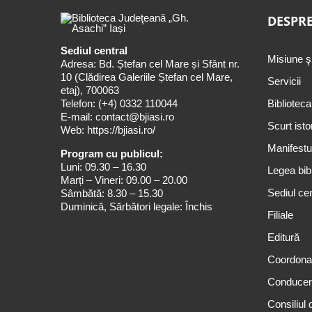
DESPRE
Sediul central
Misiune ş
Adresa: Bd. Ștefan cel Mare și Sfânt nr.
10 (Clădirea Galeriile Ștefan cel Mare,
Servicii
etaj), 700063
Telefon:
(+4) 0332 110044
Biblioteca
E-mail:
contact@bjiasi.ro
Scurt isto
Web:
https://bjiasi.ro/
Manifestul
Program cu publicul:
Luni: 09.30 – 16.30
Legea bibl
Marți – Vineri: 09.00 – 20.00
Sediul cen
Sâmbătă: 8.30 – 15.30
Duminică, Sărbători legale: Închis
Filiale
Editură
Coordona
Conduce
Consiliul 