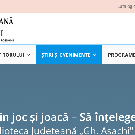
Catalog 
TITORULUI
ŞTIRI ŞI EVENIMENTE
PROGRAME 
in joc și joacă – Să înțeleg
lioteca Judeţeană „Gh. Asachi” 