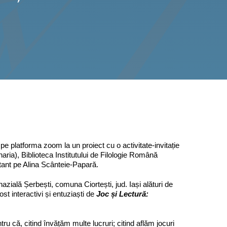
e platforma zoom la un proiect cu o activitate-invitație
aria), Biblioteca Institutului de Filologie Română
nt pe Alina Scânteie-Papară.
zială Șerbești, comuna Ciortești, jud. Iași alături de
st interactivi și entuziaști de
Joc
ș
i Lectur
ă:
tru că, citind învățăm multe lucruri; citind aflăm jocuri