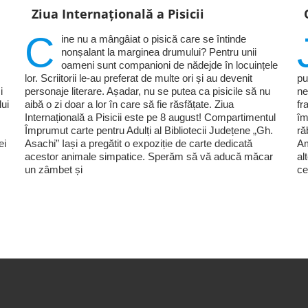
Ziua Internațională a Pisicii
C
ine nu a mângâiat o pisică care se întinde
nonșalant la marginea drumului? Pentru unii
oameni sunt companioni de nădejde în locuințele
lor. Scriitorii le-au preferat de multe ori și au devenit
pu
i
personaje literare. Așadar, nu se putea ca pisicile să nu
ne
lui
aibă o zi doar a lor în care să fie răsfățate. Ziua
fr
Internațională a Pisicii este pe 8 august! Compartimentul
îm
Împrumut carte pentru Adulți al Bibliotecii Județene „Gh.
ră
ei
Asachi” Iași a pregătit o expoziție de carte dedicată
Am
acestor animale simpatice. Sperăm să vă aducă măcar
al
un zâmbet și
ce