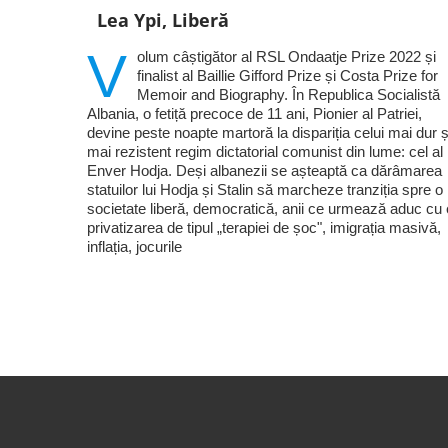
Lea Ypi, Liberă
V
olum câștigător al RSL Ondaatje Prize 2022 și
finalist al Baillie Gifford Prize și Costa Prize for
Memoir and Biography. În Republica Socialistă
Albania, o fetiță precoce de 11 ani, Pionier al Patriei,
devine peste noapte martoră la dispariția celui mai dur ș
mai rezistent regim dictatorial comunist din lume: cel al 
Enver Hodja. Deși albanezii se așteaptă ca dărâmarea
statuilor lui Hodja și Stalin să marcheze tranziția spre o
societate liberă, democratică, anii ce urmează aduc cu 
privatizarea de tipul „terapiei de șoc", imigrația masivă,
inflația, jocurile