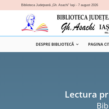
Skip
Biblioteca Judeţeană „Gh. Asachi” Iaşi - 7 august 2026
to
content
DESPRE BIBLIOTECĂ
PAGINA CI
Lectura pr
Bib