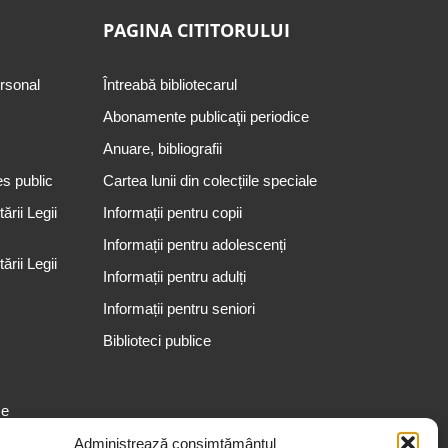
PAGINA CITITORULUI
ersonal
Întreabă bibliotecarul
Abonamente publicaţii periodice
Anuare, bibliografii
es public
Cartea lunii din colecțiile speciale
rii Legii
Informații pentru copii
Informații pentru adolescenți
rii Legii
Informații pentru adulți
Informații pentru seniori
Biblioteci publice
se
Administrează consimțământul