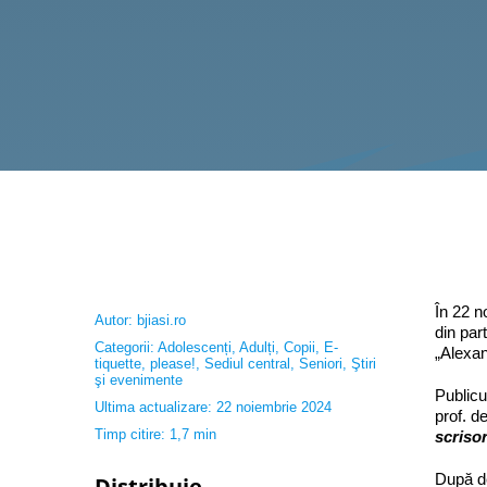
În 22 n
Autor:
bjiasi.ro
din par
Categorii:
Adolescenți
,
Adulți
,
Copii
,
E-
„Alexa
tiquette, please!
,
Sediul central
,
Seniori
,
Ştiri
şi evenimente
Publicu
Ultima actualizare: 22 noiembrie 2024
prof. d
Timp citire: 1,7 min
scrisor
După de
Distribuie