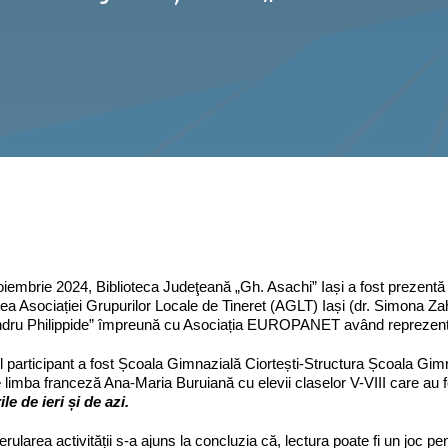
oiembrie 2024, Biblioteca Judeţeană „Gh. Asachi” Iași a fost prezentă p
tea Asociației Grupurilor Locale de Tineret (AGLT) Iași (dr. Simona Zah
ndru Philippide” împreună cu Asociația EUROPANET având reprezenta
l participant a fost Școala Gimnazială Ciortești-Structura Școala Gimna
e limba franceză Ana-Maria Buruiană cu elevii claselor V-VIII care au fo
ile de ieri și de azi.
rularea activității s-a ajuns la concluzia că, lectura poate fi un joc pen