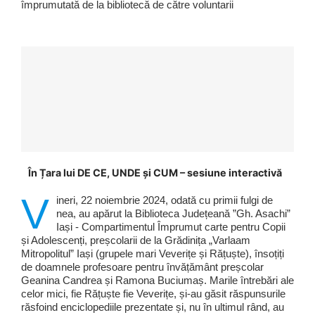
împrumutată de la bibliotecă de către voluntarii
În Țara lui DE CE, UNDE și CUM – sesiune interactivă
V
ineri, 22 noiembrie 2024, odată cu primii fulgi de
nea, au apărut la Biblioteca Județeană ”Gh. Asachi”
Iași - Compartimentul Împrumut carte pentru Copii
și Adolescenți, preșcolarii de la Grădinița „Varlaam
Mitropolitul” Iași (grupele mari Veverițe și Rățuște), însoțiți
de doamnele profesoare pentru învățământ preșcolar
Geanina Candrea și Ramona Buciumaș. Marile întrebări ale
celor mici, fie Rățuște fie Veverițe, și-au găsit răspunsurile
răsfoind enciclopediile prezentate și, nu în ultimul rând, au