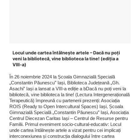
Locul unde cartea întâlnește artele – Dacă nu poți
veni la bibliotecă, vine biblioteca la tine! (ediția a
VIII-a)
În 26 noiembrie 2024 la Școala Gimnazială Specială
„Constantin Păunescu” Iași, Biblioteca Județeană „Gh.
Asachi” Iași a lansat a VIII-a ediție a bDacă nu poți veni la
bibliotecă, vine biblioteca la tine! (Lectura Intergenerațională
Terapeutică) împreună cu partenerii prezenți: Asociația
ROIS (Ready to Open Intercultural Spaces) Iași, Școala
Gimnazială Specială „Constantin Păunescu” Iași, Asociația
Centrul Diecezan Caritas Iași – Centrul de Resurse pentru
Familii. Primul eveniment socio-cultural-educativ: Locul
unde cartea întâlnește artele a vizat pentru cei implicați
interconexiunea și construcția dialogului între cartea