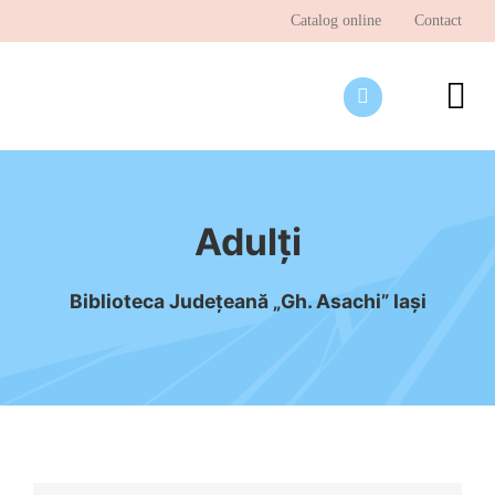
Skip
Catalog online
Contact
to
content
To
Nav
Desp
Pagi
Adulți
Ştir
Biblioteca Judeţeană „Gh. Asachi” Iaşi
Prog
Inte