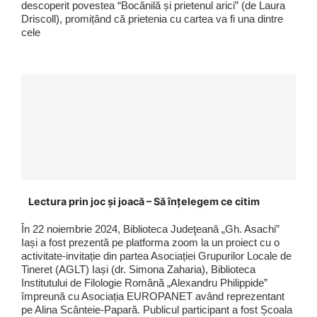
descoperit povestea “Bocănilă și prietenul arici” (de Laura
Driscoll), promițând că prietenia cu cartea va fi una dintre
cele
Lectura prin joc și joacă – Să înțelegem ce citim
În 22 noiembrie 2024, Biblioteca Judeţeană „Gh. Asachi”
Iași a fost prezentă pe platforma zoom la un proiect cu o
activitate-invitație din partea Asociației Grupurilor Locale de
Tineret (AGLT) Iași (dr. Simona Zaharia), Biblioteca
Institutului de Filologie Română „Alexandru Philippide”
împreună cu Asociația EUROPANET având reprezentant
pe Alina Scânteie-Papară. Publicul participant a fost Școala