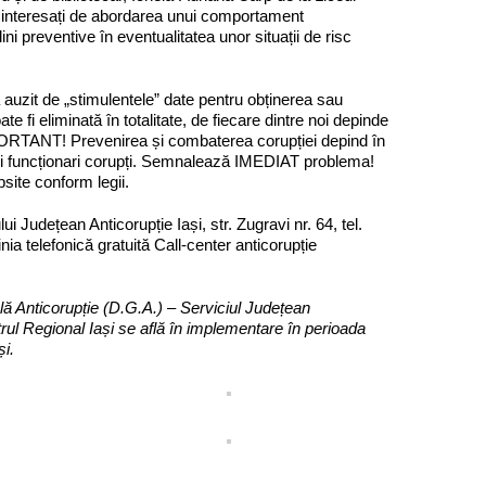
i și interesați de abordarea unui comportament
ni preventive în eventualitatea unor situații de risc
 auzit de „stimulentele” date pentru obținerea sau
 fi eliminată în totalitate, de fiecare dintre noi depinde
MPORTANT! Prevenirea și combaterea corupției depind în
ci funcționari corupți. Semnalează IMEDIAT problema!
psite conform legii.
 Județean Anticorupție Iași, str. Zugravi nr. 64, tel.
nia telefonică gratuită Call-center anticorupție
ală Anticorupție (D.G.A.) – Serviciul Județean
trul Regional Iași se află în implementare în perioada
și.