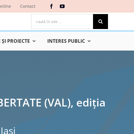
online
Contact
Cautare...
ŞI PROIECTE
INTERES PUBLIC
ERTATE (VAL), ediția
Iaşi