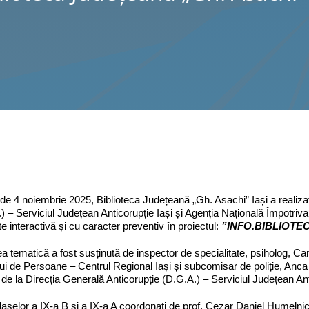
 de 4 noiembrie 2025, Biblioteca Județeană „Gh. Asachi” Iași a realiza
) – Serviciul Județean Anticorupție Iași și Agenția Națională Împotriv
ate interactivă și cu caracter preventiv în proiectul:
”
INFO.BIBLIOTE
rea tematică a fost susținută de inspector de specialitate, psiholog, C
lui de Persoane – Centrul Regional Iași și subcomisar de poliție, Anca 
de la Direcția Generală Anticorupție (D.G.A.) – Serviciul Județean Ant
claselor a IX-a B și a IX-a A coordonați de prof. Cezar Daniel Humelnic