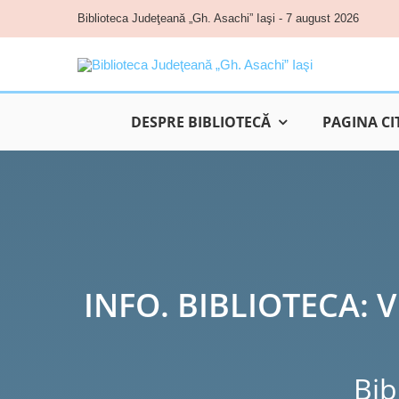
Skip
Biblioteca Judeţeană „Gh. Asachi” Iaşi - 7 august 2026
to
content
DESPRE BIBLIOTECĂ
PAGINA CI
INFO. BIBLIOTECA: V
Bib