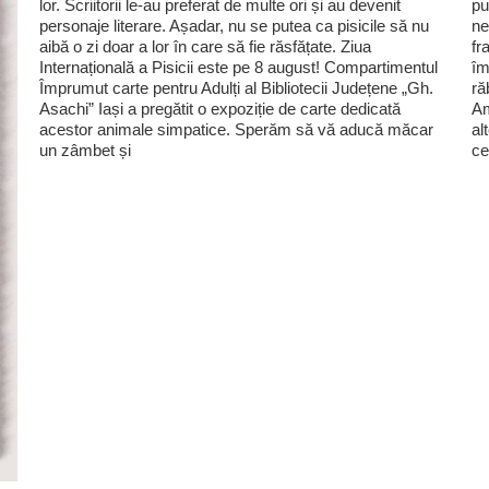
lor. Scriitorii le-au preferat de multe ori și au devenit
pu
personaje literare. Așadar, nu se putea ca pisicile să nu
ne
aibă o zi doar a lor în care să fie răsfățate. Ziua
fr
Internațională a Pisicii este pe 8 august! Compartimentul
îm
Împrumut carte pentru Adulți al Bibliotecii Județene „Gh.
ră
Asachi” Iași a pregătit o expoziție de carte dedicată
Am
acestor animale simpatice. Sperăm să vă aducă măcar
al
un zâmbet și
ce