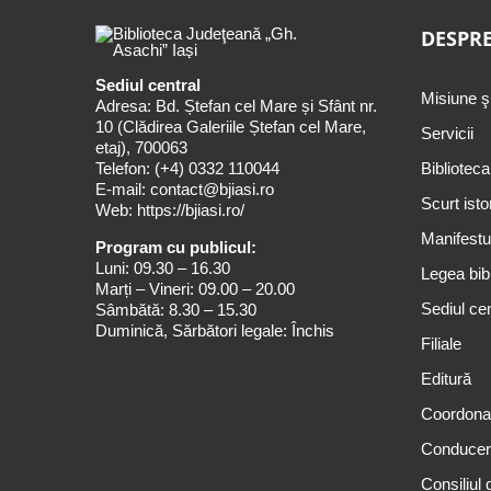
DESPRE
Sediul central
Misiune ş
Adresa: Bd. Ștefan cel Mare și Sfânt nr.
10 (Clădirea Galeriile Ștefan cel Mare,
Servicii
etaj), 700063
Telefon:
(+4) 0332 110044
Biblioteca
E-mail:
contact@bjiasi.ro
Scurt isto
Web:
https://bjiasi.ro/
Manifestul
Program cu publicul:
Luni: 09.30 – 16.30
Legea bibl
Marți – Vineri: 09.00 – 20.00
Sediul cen
Sâmbătă: 8.30 – 15.30
Duminică, Sărbători legale: Închis
Filiale
Editură
Coordona
Conduce
Consiliul 