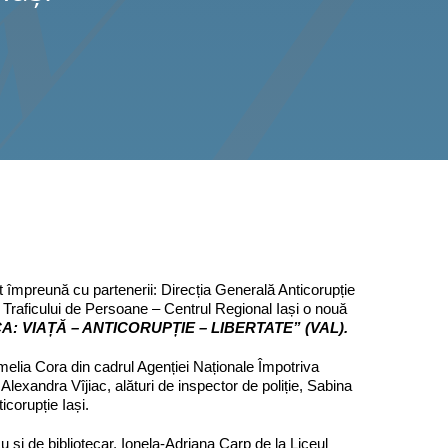
t împreună cu partenerii: Direcția Generală Anticorupție
a Traficului de Persoane – Centrul Regional Iași o nouă
CA:
V
IA
ȚĂ –
A
NTICORUPȚIE –
L
IBERTATE” (
VAL
).
amelia Cora din cadrul Agenției Naționale Împotriva
Alexandra Vîjiac, alături de inspector de poliție, Sabina
icorupție Iași.
u și de bibliotecar, Ionela-Adriana Carp de la Liceul