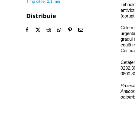
Timp citire: 2,1 min
Tehnolo
antivic
Distribuie
(corupț
Cele ma
urgenta
gradul 
egală m
Cei mai
Cetățen
0232.3
0800.8
Proiect
Anticor
octomb