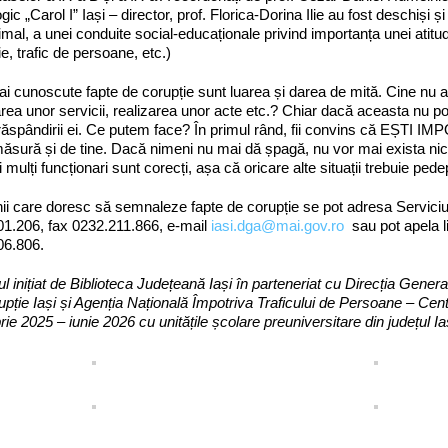
gic „Carol I” Iași – director, prof. Florica-Dorina Ilie au fost deschiș
timal, a unei conduite social-educaționale privind importanța unei atitudi
ie, trafic de persoane, etc.)
i cunoscute fapte de corupție sunt luarea și darea de mită. Cine nu a
rea unor servicii, realizarea unor acte etc.? Chiar dacă aceasta nu poate
răspândirii ei. Ce putem face? În primul rând, fii convins că EȘTI I
ăsură și de tine. Dacă nimeni nu mai dă șpagă, nu vor mai exista ni
 mulți funcționari sunt corecți, așa că oricare alte situații trebuie pede
ii care doresc să semnaleze fapte de corupție se pot adresa Serviciului
01.206, fax 0232.211.866, e-mail
iasi.dga@mai.gov.ro
sau pot apela li
06.806.
ul inițiat de Biblioteca Județeană Iași în parteneriat cu Direcția Gener
upție Iași și Agenția Națională Împotriva Traficului de Persoane – Cen
rie 2025
– iunie
2026
cu unitățile școlare preuniversitare din județul Ia