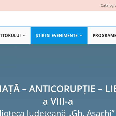
Catalog 
TITORULUI
ŞTIRI ŞI EVENIMENTE
PROGRAME 
IAȚĂ – ANTICORUPȚIE – LIB
a VIII-a
lioteca Judeţeană „Gh. Asachi” 