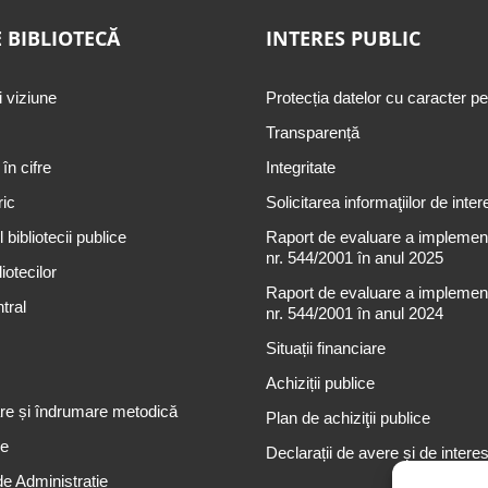
 BIBLIOTECĂ
INTERES PUBLIC
i viziune
Protecția datelor cu caracter p
Transparență
 în cifre
Integritate
ric
Solicitarea informaţiilor de inter
 bibliotecii publice
Raport de evaluare a implementă
nr. 544/2001 în anul 2025
iotecilor
Raport de evaluare a implementă
tral
nr. 544/2001 în anul 2024
Situații financiare
Achiziții publice
re și îndrumare metodică
Plan de achiziţii publice
re
Declarații de avere și de intere
de Administrație