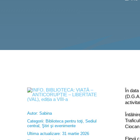
În data
(D.G.A.
activit
Autor:
Sabina
Întâlni
Traficu
Categorii:
Biblioteca pentru toţi
,
Sediul
central
,
Ştiri şi evenimente
Ciocan 
Ultima actualizare: 31 martie 2026
Elevii 