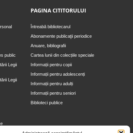
PAGINA CITITORULUI
ersonal
Întreabă bibliotecarul
Abonamente publicaţii periodice
Anuare, bibliografii
es public
Cartea lunii din colecțiile speciale
rii Legii
Informații pentru copii
Informații pentru adolescenți
rii Legii
Informații pentru adulți
Informații pentru seniori
Biblioteci publice
se