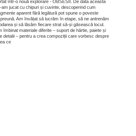
rtat într-o nouă explorare - OBSESII. De data aceasta
-am jucat cu chipuri și cuvinte, descoperind cum
agmente aparent fără legătură pot spune o poveste
preună. Am învățat să lucrăm în etape, să ne antrenăm
bdarea și să lăsăm fiecare strat să-și găsească locul.
 îmbinat materiale diferite – suport de hârtie, paiete și
te detalii – pentru a crea compoziții care vorbesc despre
ea ce