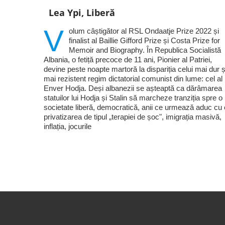
Lea Ypi, Liberă
V
olum câștigător al RSL Ondaatje Prize 2022 și
finalist al Baillie Gifford Prize și Costa Prize for
Memoir and Biography. În Republica Socialistă
Albania, o fetiță precoce de 11 ani, Pionier al Patriei,
devine peste noapte martoră la dispariția celui mai dur ș
mai rezistent regim dictatorial comunist din lume: cel al 
Enver Hodja. Deși albanezii se așteaptă ca dărâmarea
statuilor lui Hodja și Stalin să marcheze tranziția spre o
societate liberă, democratică, anii ce urmează aduc cu 
privatizarea de tipul „terapiei de șoc", imigrația masivă,
inflația, jocurile