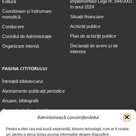
implementării Legii nr. 544/2001
Editură
în anul 2024
Coordonare și îndrumare
Situații financiare
metodică
Achiziții publice
Conducere
Plan de achiziţii publice
Consiliul de Administrație
Declarații de avere și de
Organizare internă
interese
PAGINA CITITORULUI
Întreabă bibliotecarul
Abonamente publicaţii periodice
Anuare, bibliografii
Cartea lunii din colecțiile
speciale
Administrează consimțământul
Informații pentru copii
Pentru a oferi cea mai bună experiență, folosim tehnologii, cum ar fi cookie-
uri, pentru a stoca și/sau accesa informațiile despre dispozitive.
Informații pentru adolescenți