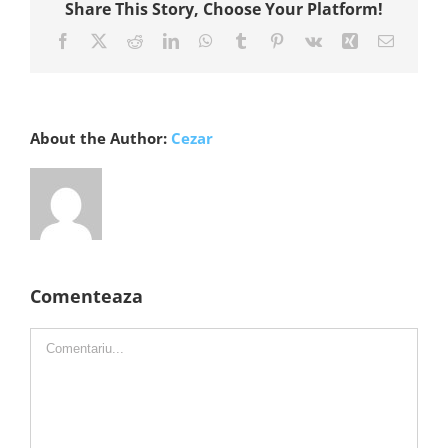
Share This Story, Choose Your Platform!
Facebook
X
Reddit
LinkedIn
WhatsApp
Tumblr
Pinterest
Vk
Xing
E-
mail:
About the Author:
Cezar
Comenteaza
Comment