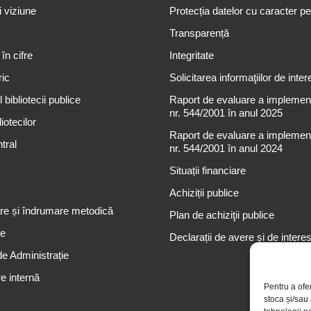
i viziune
Protecția datelor cu caracter p
Transparență
 în cifre
Integritate
ric
Solicitarea informaţiilor de inter
 bibliotecii publice
Raport de evaluare a implementă
nr. 544/2001 în anul 2025
iotecilor
Raport de evaluare a implementă
tral
nr. 544/2001 în anul 2024
Situații financiare
Achiziții publice
re și îndrumare metodică
Plan de achiziţii publice
re
Declarații de avere și de intere
de Administrație
e internă
Pentru a ofe
stoca și/sau