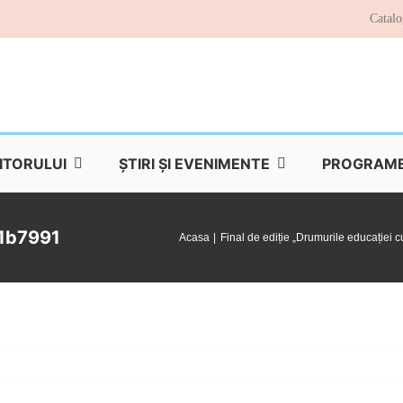
Catalo
TITORULUI
ŞTIRI ŞI EVENIMENTE
PROGRAME 
1b7991
Acasa
Final de ediție „Drumurile educației c