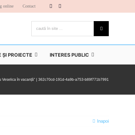
g online
Contact
Cautare...
ŞI PROIECTE
INTERES PUBLIC
u Veselica în vacanță”
362c70cd-191d-4a9b-a753-b89f771b7991
Inapoi