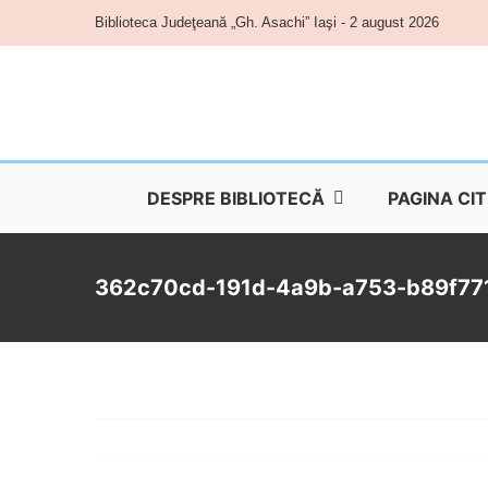
Skip
Biblioteca Judeţeană „Gh. Asachi” Iaşi - 2 august 2026
to
content
DESPRE BIBLIOTECĂ
PAGINA CI
362c70cd-191d-4a9b-a753-b89f77