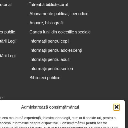
ersonal
Întreabă bibliotecarul
Abonamente publicaţii periodice
Anuare, bibliografii
es public
Cartea lunii din colecțiile speciale
rii Legii
Informații pentru copii
Informații pentru adolescenți
rii Legii
Informații pentru adulți
Informații pentru seniori
Biblioteci publice
se
Administrează consimțământul
ri cea mai bună experiență, folosim tehnologii, cum ar fi cookie-uri, pentru a
 accesa informațiile despre dispozitive. Consimțământul pentru aceste