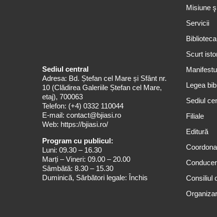
Misiune ş
Servicii
Biblioteca
Scurt isto
Sediul central
Manifestul
Adresa: Bd. Ștefan cel Mare și Sfânt nr.
Legea bibl
10 (Clădirea Galeriile Ștefan cel Mare,
etaj), 700063
Sediul cen
Telefon:
(+4) 0332 110044
E-mail:
contact@bjiasi.ro
Filiale
Web:
https://bjiasi.ro/
Editură
Program cu publicul:
Coordona
Luni: 09.30 – 16.30
Marți – Vineri: 09.00 – 20.00
Conduce
Sâmbătă: 8.30 – 15.30
Duminică, Sărbători legale: Închis
Consiliul 
Organizar