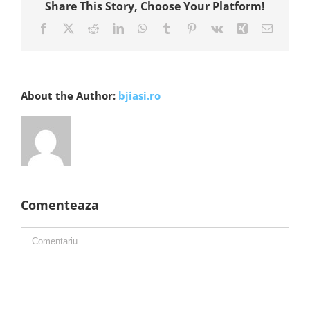
Share This Story, Choose Your Platform!
Facebook
X
Reddit
LinkedIn
WhatsApp
Tumblr
Pinterest
Vk
Xing
E-
mail:
About the Author:
bjiasi.ro
Comenteaza
Comment