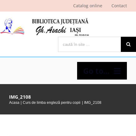
Skip
Catalog online
Contact
to
content
Cautare...
Go to...
Despre bibliotecă
IMG_2108
Acasa
Curs de limba engleză pentru copii
IMG_2108
Pagina cititorului
Ştiri şi evenimente