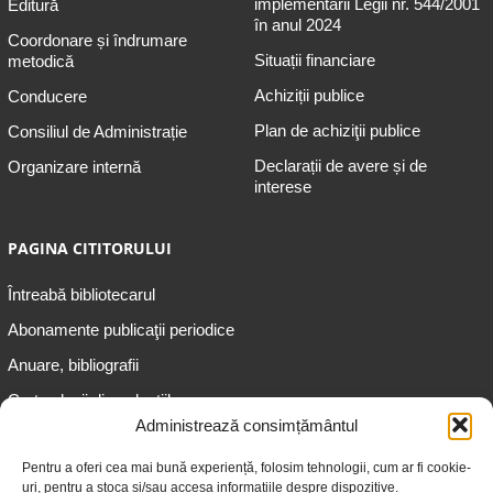
implementării Legii nr. 544/2001
Editură
în anul 2024
Coordonare și îndrumare
Situații financiare
metodică
Achiziții publice
Conducere
Plan de achiziţii publice
Consiliul de Administrație
Declarații de avere și de
Organizare internă
interese
PAGINA CITITORULUI
Întreabă bibliotecarul
Abonamente publicaţii periodice
Anuare, bibliografii
Cartea lunii din colecțiile
speciale
Administrează consimțământul
Informații pentru copii
Pentru a oferi cea mai bună experiență, folosim tehnologii, cum ar fi cookie-
uri, pentru a stoca și/sau accesa informațiile despre dispozitive.
Informații pentru adolescenți