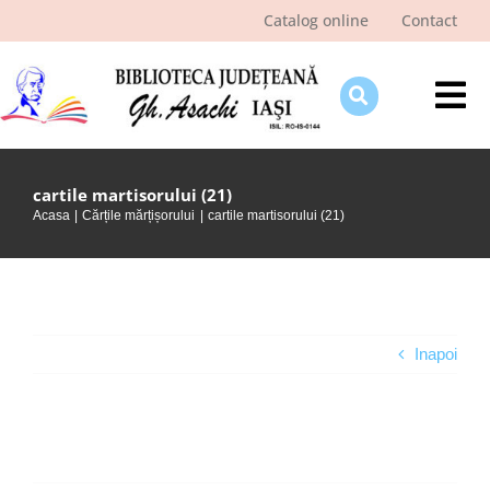
Skip
Catalog online
Contact
to
content
Tog
Nav
Despre bibliotecă
cartile martisorului (21)
Pagina cititorului
Acasa
Cărțile mărțișorului
cartile martisorului (21)
Ştiri şi evenimente
Programe şi proiecte
Interes public
Inapoi