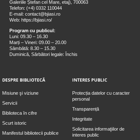
Galeriile Ștefan cel Mare, etaj), 700063
Telefon:
(+4) 0332 110044
E-mail:
contact@bjiasi.ro
Web:
https://bjiasi.ro/
Program cu publicul:
Luni: 09.30 – 16.30
Marți – Vineri: 09.00 – 20.00
Sâmbătă: 8.30 – 15.30
Duminică, Sărbători legale: Închis
DESPRE BIBLIOTECĂ
INTERES PUBLIC
Misiune şi viziune
Protecția datelor cu caracter
personal
Servicii
Transparență
Biblioteca în cifre
Integritate
Scurt istoric
Solicitarea informaţiilor de
Manifestul bibliotecii publice
interes public