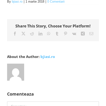
By
bjiasi.ro
|
1 martie 2018
|
0 Comentarii
Share This Story, Choose Your Platform!
Facebook
X
Reddit
LinkedIn
WhatsApp
Tumblr
Pinterest
Vk
Xing
E-
mail:
About the Author:
bjiasi.ro
Comenteaza
Comment