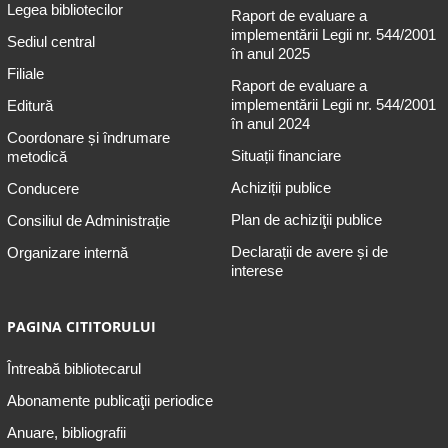
Legea bibliotecilor
Raport de evaluare a
implementării Legii nr. 544/2001
Sediul central
în anul 2025
Filiale
Raport de evaluare a
implementării Legii nr. 544/2001
Editură
în anul 2024
Coordonare și îndrumare
Situații financiare
metodică
Achiziții publice
Conducere
Plan de achiziţii publice
Consiliul de Administrație
Declarații de avere și de
Organizare internă
interese
PAGINA CITITORULUI
Întreabă bibliotecarul
Abonamente publicaţii periodice
Anuare, bibliografii