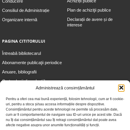
Achiziții publice
Conducere
Plan de achiziţii publice
Consiliul de Administrație
Declarații de avere și de
Organizare internă
interese
PAGINA CITITORULUI
Întreabă bibliotecarul
Abonamente publicaţii periodice
Anuare, bibliografii
Cartea lunii din colecțiile
speciale
Administrează consimțământul
Informații pentru copii
Pentru a oferi cea mai bună experiență, folosim tehnologii, cum ar fi cookie-
uri, pentru a stoca și/sau accesa informațiile despre dispozitive.
Informații pentru adolescenți
Consimțământul pentru aceste tehnologii ne permite să procesăm date,
Informații pentru adulți
cum ar fi comportamentul de navigare sau ID-uri unice pe acest site. Dacă
nu îți dai consimțământul sau îți retragi consimțământul dat poate avea
Informații pentru seniori
afecte negative asupra unor anumite funcționalități și funcții.