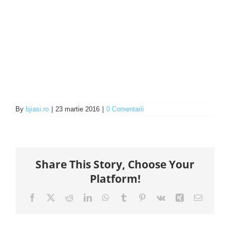
By
bjiasi.ro
|
23 martie 2016
|
0 Comentarii
Share This Story, Choose Your
Platform!
Facebook
X
Reddit
LinkedIn
WhatsApp
Tumblr
Pinterest
Vk
Xing
E-
mail: