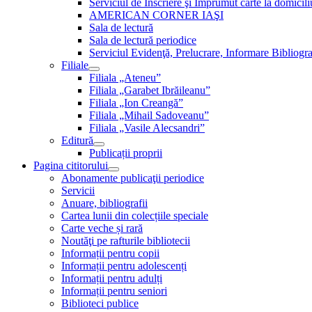
Serviciul de Inscriere şi Împrumut carte la domici
AMERICAN CORNER IAŞI
Sala de lectură
Sala de lectură periodice
Serviciul Evidenţă, Prelucrare, Informare Bibliogra
Filiale
Filiala „Ateneu”
Filiala „Garabet Ibrăileanu”
Filiala „Ion Creangă”
Filiala „Mihail Sadoveanu”
Filiala „Vasile Alecsandri”
Editură
Publicații proprii
Pagina cititorului
Abonamente publicaţii periodice
Servicii
Anuare, bibliografii
Cartea lunii din colecțiile speciale
Carte veche și rară
Noutăţi pe rafturile bibliotecii
Informații pentru copii
Informații pentru adolescenți
Informații pentru adulți
Informații pentru seniori
Biblioteci publice