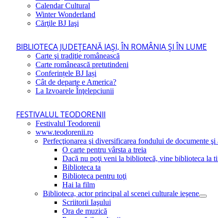
Calendar Cultural
Winter Wonderland
Cărţile BJ Iaşi
BIBLIOTECA JUDEŢEANĂ IAŞI, ÎN ROMÂNIA ŞI ÎN LUME
Carte şi tradiţie românească
Carte românească pretutindeni
Conferințele BJ Iași
Cât de departe e America?
La Izvoarele Înţelepciunii
FESTIVALUL TEODORENII
Festivalul Teodorenii
www.teodorenii.ro
Perfecţionarea şi diversificarea fondului de documente şi a
O carte pentru vârsta a treia
Dacă nu poţi veni la bibliotecă, vine biblioteca la t
Biblioteca ta
Biblioteca pentru toţi
Hai la film
Biblioteca, actor principal al scenei culturale ieşene
Scriitorii Iaşului
Ora de muzică