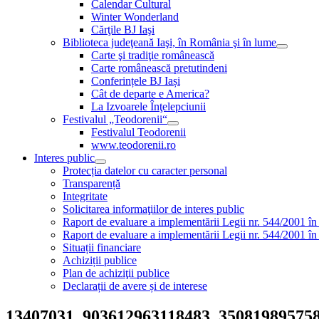
Calendar Cultural
Winter Wonderland
Cărţile BJ Iaşi
Biblioteca judeţeană Iaşi, în România şi în lume
Carte şi tradiţie românească
Carte românească pretutindeni
Conferințele BJ Iași
Cât de departe e America?
La Izvoarele Înţelepciunii
Festivalul „Teodorenii“
Festivalul Teodorenii
www.teodorenii.ro
Interes public
Protecția datelor cu caracter personal
Transparență
Integritate
Solicitarea informaţiilor de interes public
Raport de evaluare a implementării Legii nr. 544/2001 în
Raport de evaluare a implementării Legii nr. 544/2001 în
Situații financiare
Achiziții publice
Plan de achiziţii publice
Declarații de avere și de interese
13407031_903612963118483_35081989575