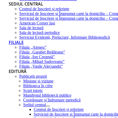
SEDIUL CENTRAL
Centrul de înscrieri și referințe
Serviciul de Inscriere şi Împrumut carte la domiciliu – Com
Serviciul de Inscriere şi Împrumut carte la domiciliu – Co
American Corner Iaşi
Sala de lectură
Sala de lectură periodice
Serviciul Evidenţă, Prelucrare, Informare Bibliografică
FILIALE
Filiala „Ateneu”
Filiala „Garabet Ibrăileanu”
Filiala „Ion Creangă”
Filiala „Mihail Sadoveanu”
Filiala „Vasile Alecsandri”
EDITURĂ
Publicații proprii
Misiune şi viziune
Biblioteca în cifre
Scurt istoric
Manifestul bibliotecii publice
Coordonare și îndrumare metodică
Sediul central
Centrul de înscrieri și referințe
Serviciul de Inscriere şi Împrumut carte la domici