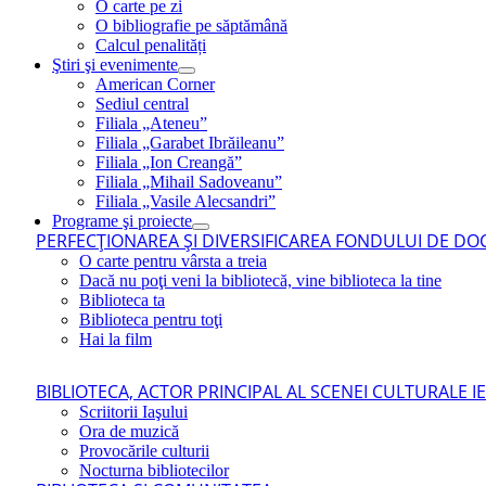
O carte pe zi
O bibliografie pe săptămână
Calcul penalități
Ştiri şi evenimente
American Corner
Sediul central
Filiala „Ateneu”
Filiala „Garabet Ibrăileanu”
Filiala „Ion Creangă”
Filiala „Mihail Sadoveanu”
Filiala „Vasile Alecsandri”
Programe şi proiecte
PERFECŢIONAREA ŞI DIVERSIFICAREA FONDULUI DE DOC
O carte pentru vârsta a treia
Dacă nu poţi veni la bibliotecă, vine biblioteca la tine
Biblioteca ta
Biblioteca pentru toţi
Hai la film
BIBLIOTECA, ACTOR PRINCIPAL AL SCENEI CULTURALE I
Scriitorii Iaşului
Ora de muzică
Provocările culturii
Nocturna bibliotecilor