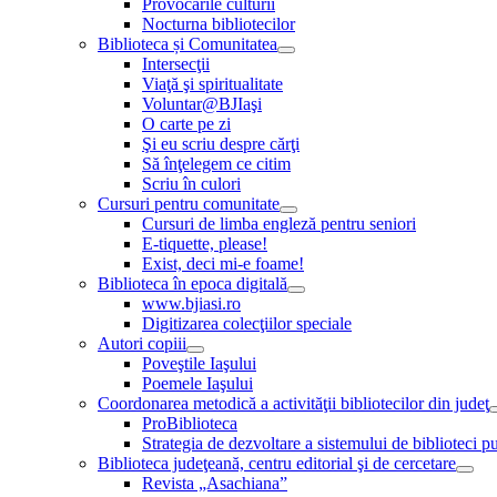
Provocările culturii
Nocturna bibliotecilor
Biblioteca și Comunitatea
Intersecţii
Viaţă şi spiritualitate
Voluntar@BJIaşi
O carte pe zi
Şi eu scriu despre cărţi
Să înţelegem ce citim
Scriu în culori
Cursuri pentru comunitate
Cursuri de limba engleză pentru seniori
E-tiquette, please!
Exist, deci mi-e foame!
Biblioteca în epoca digitală
www.bjiasi.ro
Digitizarea colecţiilor speciale
Autori copiii
Poveştile Iaşului
Poemele Iaşului
Coordonarea metodică a activităţii bibliotecilor din judeţ
ProBiblioteca
Strategia de dezvoltare a sistemului de biblioteci pu
Biblioteca judeţeană, centru editorial şi de cercetare
Revista „Asachiana”