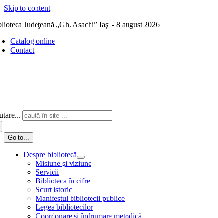
Skip to content
blioteca Judeţeană „Gh. Asachi” Iaşi - 8 august 2026
Catalog online
Contact
tare...
Go to...
Despre bibliotecă
Misiune şi viziune
Servicii
Biblioteca în cifre
Scurt istoric
Manifestul bibliotecii publice
Legea bibliotecilor
Coordonare și îndrumare metodică