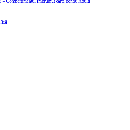
liu – Compartimentul Împrumut carte pentru Adulţi
fică