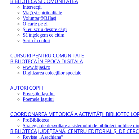
BIBLIOTECA ŞI COMUNITATEA
Intersecţii
Viaţă şi spiritualitate
Voluntar@BJIaşi
O carte pe zi
Şi eu scriu despre cărţi
Să înţelegem ce citim
Scriu în culori
CURSURI PENTRU COMUNITATE
BIBLIOTECA ÎN EPOCA DIGITALĂ
www.bjiasi.ro
Digitizarea colecţiilor speciale
AUTORI COPIII
Poveştile Iaşului
Poemele Iaşului
COORDONAREA METODICĂ A ACTIVITĂŢII BIBLIOTECILOR
ProBiblioteca
Strategia de dezvoltare a sistemului de biblioteci publice din
BIBLIOTECA JUDEŢEANĂ, CENTRU EDITORIAL ŞI DE CER
Revista „Asachiana”