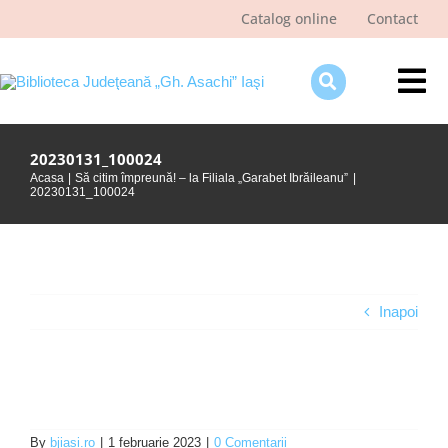
Skip
Catalog online
Contact
to
content
Tog
Nav
Despre bibliotecă
20230131_100024
Acasa
Să citim împreună! – la Filiala „Garabet Ibrăileanu”
Pagina cititorului
20230131_100024
Ştiri şi evenimente
Programe şi proiecte
Interes public
Inapoi
By
bjiasi.ro
|
1 februarie 2023
|
0 Comentarii