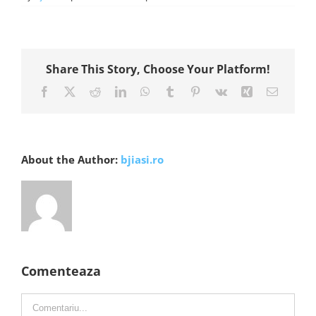
Share This Story, Choose Your Platform!
Facebook
X
Reddit
LinkedIn
WhatsApp
Tumblr
Pinterest
Vk
Xing
E-
mail:
About the Author:
bjiasi.ro
Comenteaza
Comment