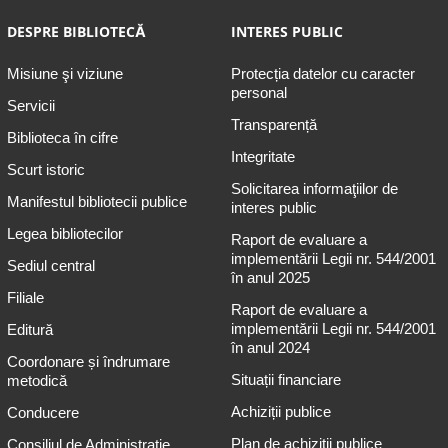
DESPRE BIBLIOTECĂ
INTERES PUBLIC
Misiune şi viziune
Protecția datelor cu caracter
personal
Servicii
Transparență
Biblioteca în cifre
Integritate
Scurt istoric
Solicitarea informaţiilor de
Manifestul bibliotecii publice
interes public
Legea bibliotecilor
Raport de evaluare a
implementării Legii nr. 544/2001
Sediul central
în anul 2025
Filiale
Raport de evaluare a
implementării Legii nr. 544/2001
Editură
în anul 2024
Coordonare și îndrumare
Situații financiare
metodică
Achiziții publice
Conducere
Plan de achiziţii publice
Consiliul de Administrație