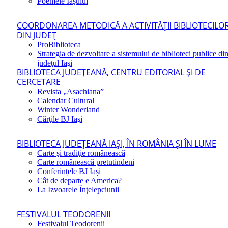
Poemele Iaşului
COORDONAREA METODICĂ A ACTIVITĂŢII BIBLIOTECILO
DIN JUDEŢ
ProBiblioteca
Strategia de dezvoltare a sistemului de biblioteci publice di
judeţul Iaşi
BIBLIOTECA JUDEŢEANĂ, CENTRU EDITORIAL ŞI DE
CERCETARE
Revista „Asachiana”
Calendar Cultural
Winter Wonderland
Cărţile BJ Iaşi
BIBLIOTECA JUDEŢEANĂ IAŞI, ÎN ROMÂNIA ŞI ÎN LUME
Carte şi tradiţie românească
Carte românească pretutindeni
Conferințele BJ Iași
Cât de departe e America?
La Izvoarele Înţelepciunii
FESTIVALUL TEODORENII
Festivalul Teodorenii