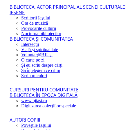
BIBLIOTECA, ACTOR PRINCIPAL AL SCENEI CULTURALE
IEŞENE
Scriitorii Iaşului
Ora de muzică
Provocările culturii
Nocturna bibliotecilor
BIBLIOTECA ŞI COMUNITATEA
Intersecţii
Viaţă şi spiritualitate
Voluntar@BJIaşi
O carte pe zi
Şi eu scriu despre cărţi
Să înţelegem ce citim
Scriu în culori
CURSURI PENTRU COMUNITATE
BIBLIOTECA ÎN EPOCA DIGITALĂ
www.bjiasi.ro
Digitizarea colecţiilor speciale
AUTORI COPIII
Poveştile Iaşului