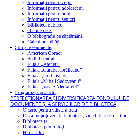
Informații pentru copii
Informații pentru adolescenți
Informații pentru adulți
Informații pentru seniori
Biblioteci publice
O carte pe zi
O bibliografie pe săptămână
Calcul penalități
Ştiri şi evenimente
American Corner
Sediul central
Filiala „Ateneu”
Filiala „Garabet Ibrăileanu”
Filiala „Ion Creangă”
Filiala „Mihail Sadoveanu”
Filiala „Vasile Alecsandri”
Programe şi proiecte
PERFECŢIONAREA ŞI DIVERSIFICAREA FONDULUI DE
DOCUMENTE ŞI A SERVICIILOR DE BIBLIOTECĂ
O carte pentru vârsta a treia
Dacă nu poţi veni la bibliotecă, vine biblioteca la tine
Biblioteca ta
Biblioteca pentru toţi
Hai la film