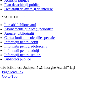
Achiziții publice
Plan de achiziţii publice
Declarații de avere și de interese
INA CITITORULUI
Întreabă bibliotecarul
Abonamente publicaţii periodice
Anuare, bibliografii
Cartea lunii din colecțiile speciale
Informații pentru copii
Informații pentru adolescenți
Informații pentru adulți
Informații pentru seniori
Biblioteci publice
026 Biblioteca Judeţeană „Gheorghe Asachi” Iaşi
Page load link
Go to Top