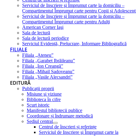
Serviciul de Inscriere şi Împrumut carte la domiciliu –
Compartimentul Împrumut carte pentru Copii şi Adolescenţ
Serviciul de Inscriere şi Împrumut carte la domiciliu –
Compartimentul Împrumut carte pentru Adulţi
American Corner Iaşi
Sala de lectură
Sala de lectură periodice
Serviciul Evidenţă, Prelucrare, Informare Bibliografică
FILIALE
Filiala „Ateneu”
Filiala „Garabet Ibrăileanu”
Filiala „Ion Creangă”
Filiala „Mihail Sadoveanu”
Filiala „Vasile Alecsandri”
EDITURĂ
Publicații proprii
Misiune şi viziune
Biblioteca în cifre
Scurt istoric
Manifestul bibliotecii publice
Coordonare și îndrumare metodică
Sediul central
Centrul de înscrieri și referințe
Serviciul de Inscriere şi Împrumut carte la