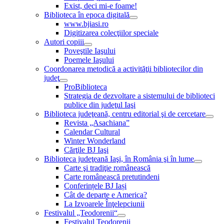
Exist, deci mi-e foame!
Biblioteca în epoca digitală
www.bjiasi.ro
Digitizarea colecţiilor speciale
Autori copiii
Poveştile Iaşului
Poemele Iaşului
Coordonarea metodică a activităţii bibliotecilor din
judeţ
ProBiblioteca
Strategia de dezvoltare a sistemului de biblioteci
publice din judeţul Iaşi
Biblioteca judeţeană, centru editorial şi de cercetare
Revista „Asachiana”
Calendar Cultural
Winter Wonderland
Cărţile BJ Iaşi
Biblioteca judeţeană Iaşi, în România şi în lume
Carte şi tradiţie românească
Carte românească pretutindeni
Conferințele BJ Iași
Cât de departe e America?
La Izvoarele Înţelepciunii
Festivalul „Teodorenii“
Festivalul Teodorenii