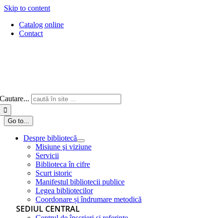
Skip to content
Catalog online
Contact
Cautare...
Go to...
Despre bibliotecă
Misiune şi viziune
Servicii
Biblioteca în cifre
Scurt istoric
Manifestul bibliotecii publice
Legea bibliotecilor
Coordonare și îndrumare metodică
SEDIUL CENTRAL
Centrul de înscrieri și referințe