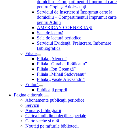
domiciliu – Compartimentul Împrumut carte
pentru Copii şi Adolescenţi
Serviciul de Inscriere şi Împrumut carte la
domiciliu – Compartimentul Împrumut carte
pentru Adulţi
AMERICAN CORNER IAŞI
Sala de lectură
Sala de lectură periodice
Serviciul Evidenţă, Prelucrare, Informare
Bibliografică
Filiale
Filiala „Ateneu”
Filiala „Garabet Ibrăileanu”
Filiala „Ion Creangă”
Filiala „Mihail Sadoveanu”
Filiala „Vasile Alecsandri”
Editură
Publicații proprii
Pagina cititorului
Abonamente publicaţii periodice
Servicii
Anuare, bibliografii
Cartea lunii din colecțiile speciale
Carte veche și rară
Noutăţi pe rafturile bibliotecii