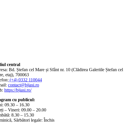
iul central
esa: Bd. Ștefan cel Mare și Sfânt nr. 10 (Clădirea Galeriile Ștefan cel
e, etaj), 700063
efon:
(+4) 0332 110044
ail:
contact@bjiasi.ro
b:
https://bjiasi.ro/
gram cu publicul:
i: 09.30 – 16.30
ți – Vineri: 09.00 – 20.00
bătă: 8.30 – 15.30
inică, Sărbători legale: Închis