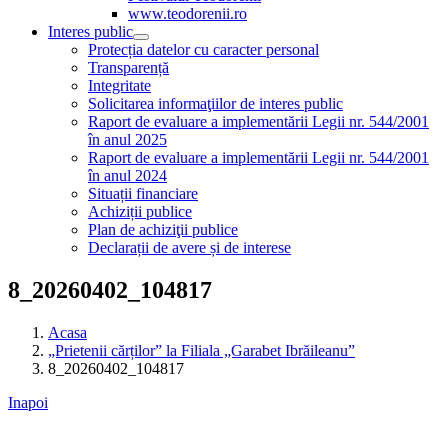
www.teodorenii.ro
Interes public
Protecția datelor cu caracter personal
Transparență
Integritate
Solicitarea informaţiilor de interes public
Raport de evaluare a implementării Legii nr. 544/2001
în anul 2025
Raport de evaluare a implementării Legii nr. 544/2001
în anul 2024
Situații financiare
Achiziții publice
Plan de achiziţii publice
Declarații de avere și de interese
8_20260402_104817
Acasa
„Prietenii cărților” la Filiala „Garabet Ibrăileanu”
8_20260402_104817
Inapoi