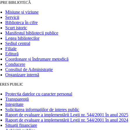
SPRE BIBLIOTECĂ
Misiune şi viziune
Servicii
Biblioteca în cifre
Scurt istoric
Manifestul bibliotecii publice
Legea bibliotecilor
Sediul central
Filiale
Editură
Coordonare și îndrumare metodică
Conducere
Consiliul de Administrație
Organizare internă
ERES PUBLIC
Protecția datelor cu caracter personal
Transparență
Integritate
Solicitarea informaţiilor de interes public
Raport de evaluare a implementării Legii nr. 544/2001 în anul 2025
Raport de evaluare a implementării Legii nr. 544/2001 în anul 2024
Situații financiare