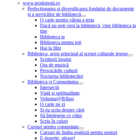
www.teodorenii.ro
Perfecţionarea şi diversificarea fondului de documente
şi a serviciilor de bibliotecă
O carte pentru vârsta a treia
Dacă nu poţi veni la bibliotecă, vine biblioteca la
tine
Biblioteca ta
Biblioteca pentru toţi
Hai la film
Biblioteca, actor principal al scenei culturale ieşene
Scriitorii Iaşului
Ora de muzică
Provocările culturii
Nocturna bibliotecilor
Biblioteca și Comunitatea
Intersecţii
Viaţă şi spiritualitate
Voluntar@BJIaşi
O carte pe zi
Şi eu scriu despre cărţi
Să înţelegem ce citim
Scriu în culori
Cursuri pentru comunitate
Cursuri de limba engleză pentru seniori
E-tiquette, please!