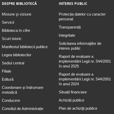
DESPRE BIBLIOTECĂ
INTERES PUBLIC
Misiune şi viziune
Protecția datelor cu caracter
personal
Servicii
Transparență
Biblioteca în cifre
Integritate
Scurt istoric
Solicitarea informaţiilor de
Manifestul bibliotecii publice
interes public
Legea bibliotecilor
Raport de evaluare a
implementării Legii nr. 544/2001
Sediul central
în anul 2025
Filiale
Raport de evaluare a
implementării Legii nr. 544/2001
Editură
în anul 2024
Coordonare și îndrumare
Situații financiare
metodică
Achiziții publice
Conducere
Plan de achiziţii publice
Consiliul de Administrație