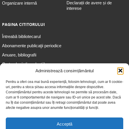
Declarații de avere și de
Organizare internă
interese
PAGINA CITITORULUI
Întreabă bibliotecarul
Abonamente publicaţii periodice
Anuare, bibliografii
Cartea lunii din colecțiile
speciale
Administrează consimțământul
Informații pentru copii
Pentru a oferi cea mai bună experiență, folosim tehnologii, cum ar fi cookie-
uri, pentru a stoca și/sau accesa informațiile despre dispozitive.
Informații pentru adolescenți
Consimțământul pentru aceste tehnologii ne permite să procesăm date,
Informații pentru adulți
cum ar fi comportamentul de navigare sau ID-uri unice pe acest site. Dacă
nu îți dai consimțământul sau îți retragi consimțământul dat poate avea
Informații pentru seniori
afecte negative asupra unor anumite funcționalități și funcții.
Biblioteci publice
Acceptă