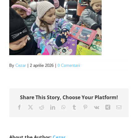
By
Cezar
|
2 aprilie 2026
|
0 Comentarii
Share This Story, Choose Your Platform!
Facebook
X
Reddit
LinkedIn
WhatsApp
Tumblr
Pinterest
Vk
Xing
E-
mail:
About the Author:
Cezar