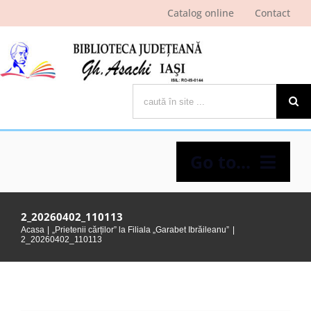
Skip
Catalog online
Contact
to
content
Cautare...
Go to...
Despre bibliotecă
2_20260402_110113
Acasa
„Prietenii cărților” la Filiala „Garabet Ibrăileanu”
2_20260402_110113
Pagina cititorului
Ştiri şi evenimente