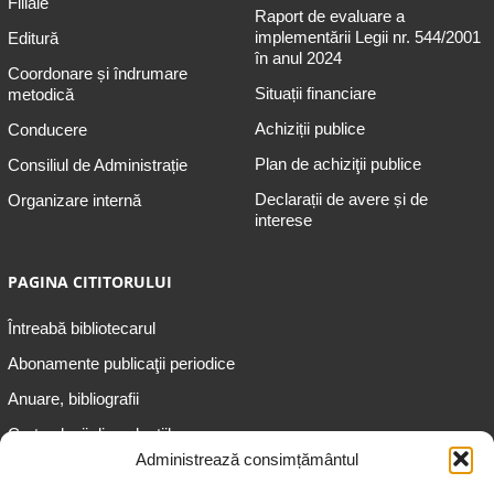
Filiale
Raport de evaluare a
implementării Legii nr. 544/2001
Editură
în anul 2024
Coordonare și îndrumare
Situații financiare
metodică
Achiziții publice
Conducere
Plan de achiziţii publice
Consiliul de Administrație
Declarații de avere și de
Organizare internă
interese
PAGINA CITITORULUI
Întreabă bibliotecarul
Abonamente publicaţii periodice
Anuare, bibliografii
Cartea lunii din colecțiile
speciale
Administrează consimțământul
Informații pentru copii