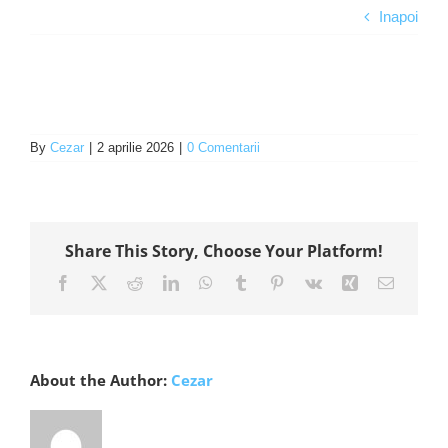
Inapoi
Programe şi proiecte
Interes public
By
Cezar
|
2 aprilie 2026
|
0 Comentarii
Share This Story, Choose Your Platform!
Facebook
X
Reddit
LinkedIn
WhatsApp
Tumblr
Pinterest
Vk
Xing
E-
mail:
About the Author:
Cezar