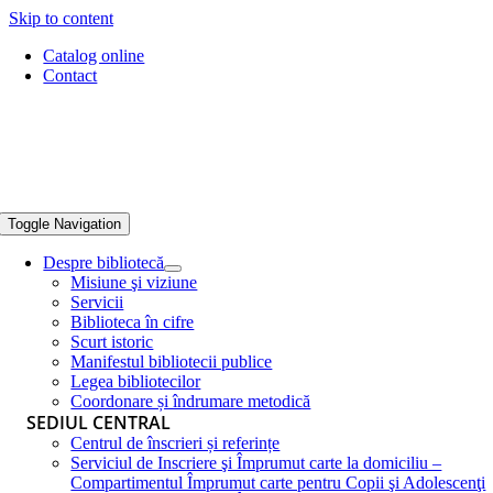
Skip to content
Catalog online
Contact
Toggle Navigation
Despre bibliotecă
Misiune şi viziune
Servicii
Biblioteca în cifre
Scurt istoric
Manifestul bibliotecii publice
Legea bibliotecilor
Coordonare și îndrumare metodică
SEDIUL CENTRAL
Centrul de înscrieri și referințe
Serviciul de Inscriere şi Împrumut carte la domiciliu –
Compartimentul Împrumut carte pentru Copii şi Adolescenţi