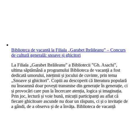
Biblioteca de vacanță la Filiala „Garabet Ibrăileanu” – Concurs
de cultură generală: snoave și ghicitori
L
a Filiala „Garabet Ibrăileanu” a Bibliotecii ”Gh. Asachi”,
ultima săptămână a programului Biblioteca de vacanță a fost
dedicată umorului, istețimii și jocului de cuvinte, prin tema
„Snoave și ghicitori”. Copiii au descoperit că literatura populară
nu înseamnă doar povești transmise din generație în generație, ci
și provocări care pun la încercare atenția, logica și imaginația.
Prin joc, lectură și voie bună, micuții participanți au aflat că
fiecare ghicitoare ascunde nu doar un răspuns, ci și o invitație de
a gândi, de a observa și de a învăța. Biblioteca de vacanță