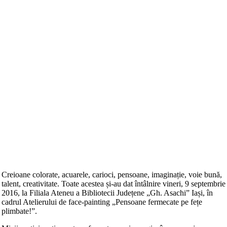
Creioane colorate, acuarele, carioci, pensoane, imaginație, voie bună,
talent, creativitate. Toate acestea și-au dat întâlnire vineri, 9 septembrie
2016, la Filiala Ateneu a Bibliotecii Județene „Gh. Asachi” Iași, în
cadrul Atelierului de face-painting „Pensoane fermecate pe fețe
plimbate!”.