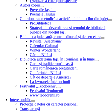
Digitizarea colecţiilor speciale
Autori copiii
Poveştile Iaşului
Poemele Iaşului
Coordonarea metodică a activităţii bibliotecilor din judeţ
ProBiblioteca
Strategia de dezvoltare a sistemului de biblioteci
publice din judeţul Iaşi
Biblioteca judeţeană, centru editorial şi de cercetare
Revista „Asachiana”
Calendar Cultural
Winter Wonderland
Cărţile BJ Iaşi
Biblioteca judeţeană Iaşi, în România şi în lume
Carte şi tradiţie românească
Carte românească pretutindeni
Conferințele BJ Iași
Cât de departe e America?
La Izvoarele Înţelepciunii
Festivalul „Teodorenii“
Festivalul Teodorenii
www.teodorenii.ro
Interes public
Protecția datelor cu caracter personal
Transparență