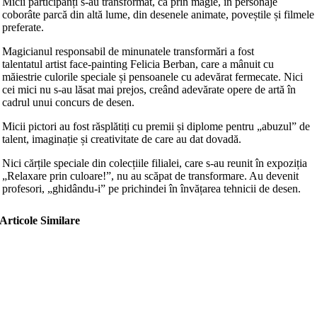
Micii participanți s-au transformat, ca prin magie, în personaje
coborâte parcă din altă lume, din desenele animate, poveștile și filmele
preferate.
Magicianul responsabil de minunatele transformări a fost
talentatul artist face-painting Felicia Berban, care a mânuit cu
măiestrie culorile speciale și pensoanele cu adevărat fermecate. Nici
cei mici nu s-au lăsat mai prejos, creând adevărate opere de artă în
cadrul unui concurs de desen.
Micii pictori au fost răsplătiți cu premii și diplome pentru „abuzul” de
talent, imaginație și creativitate de care au dat dovadă.
Nici cărțile speciale din colecțiile filialei, care s-au reunit în expoziția
„Relaxare prin culoare!”, nu au scăpat de transformare. Au devenit
profesori, „ghidându-i” pe prichindei în învățarea tehnicii de desen.
Articole Similare