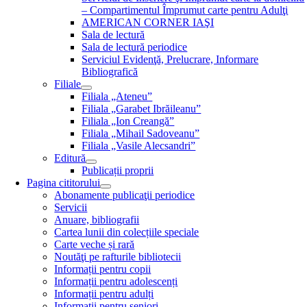
– Compartimentul Împrumut carte pentru Adulţi
AMERICAN CORNER IAŞI
Sala de lectură
Sala de lectură periodice
Serviciul Evidenţă, Prelucrare, Informare
Bibliografică
Filiale
Filiala „Ateneu”
Filiala „Garabet Ibrăileanu”
Filiala „Ion Creangă”
Filiala „Mihail Sadoveanu”
Filiala „Vasile Alecsandri”
Editură
Publicații proprii
Pagina cititorului
Abonamente publicaţii periodice
Servicii
Anuare, bibliografii
Cartea lunii din colecțiile speciale
Carte veche și rară
Noutăţi pe rafturile bibliotecii
Informații pentru copii
Informații pentru adolescenți
Informații pentru adulți
Informații pentru seniori