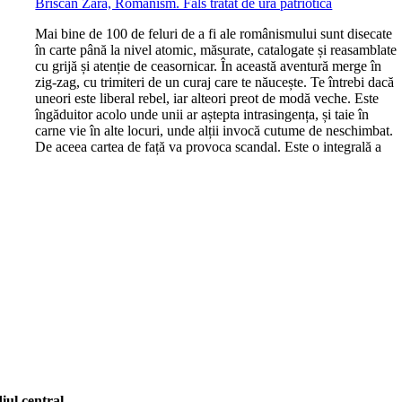
Briscan Zara, Românism. Fals tratat de ură patriotică
M
ai bine de 100 de feluri de a fi ale românismului sunt disecate
în carte până la nivel atomic, măsurate, catalogate și reasamblate
cu grijă și atenție de ceasornicar. În această aventură merge în
zig-zag, cu trimiteri de un curaj care te năucește. Te întrebi dacă
uneori este liberal rebel, iar alteori preot de modă veche. Este
îngăduitor acolo unde unii ar aștepta intrasingența, și taie în
carne vie în alte locuri, unde alții invocă cutume de neschimbat.
De aceea cartea de față va provoca scandal. Este o integrală a
iul central