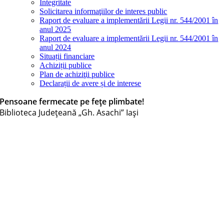
Integritate
Solicitarea informaţiilor de interes public
Raport de evaluare a implementării Legii nr. 544/2001 în
anul 2025
Raport de evaluare a implementării Legii nr. 544/2001 în
anul 2024
Situații financiare
Achiziții publice
Plan de achiziţii publice
Declarații de avere și de interese
Pensoane fermecate pe fețe plimbate!
Biblioteca Judeţeană „Gh. Asachi” Iaşi