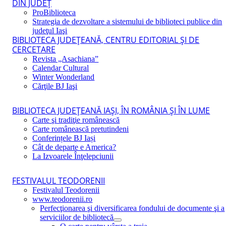
DIN JUDEŢ
ProBiblioteca
Strategia de dezvoltare a sistemului de biblioteci publice din
judeţul Iaşi
BIBLIOTECA JUDEŢEANĂ, CENTRU EDITORIAL ŞI DE
CERCETARE
Revista „Asachiana”
Calendar Cultural
Winter Wonderland
Cărţile BJ Iaşi
BIBLIOTECA JUDEŢEANĂ IAŞI, ÎN ROMÂNIA ŞI ÎN LUME
Carte şi tradiţie românească
Carte românească pretutindeni
Conferințele BJ Iași
Cât de departe e America?
La Izvoarele Înţelepciunii
FESTIVALUL TEODORENII
Festivalul Teodorenii
www.teodorenii.ro
Perfecţionarea şi diversificarea fondului de documente şi a
serviciilor de bibliotecă