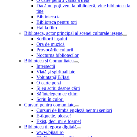
O carte pentru vârsta a treia
Dacă nu poţi veni la bibliotecă, vine biblioteca la
tine
Biblioteca ta
Biblioteca pentru toţi
Hai la film
Biblioteca, actor principal al scenei culturale ieşene
Scriitorii Iaşului
Ora de muzică
Provocările culturii
Nocturna bibliotecilor
Biblioteca și Comunitatea
Intersecţii
Viaţă şi spiritualitate
Voluntar@BJIaşi
O carte pe zi
Şi eu scriu despre cărţi
Să înţelegem ce citim
Scriu în culori
Cursuri pentru comunitate
Cursuri de limba engleză pentru seniori
E-tiquette, please!
Exist, deci mi-e foame!
Biblioteca în epoca digitală
www.bjiasi.ro