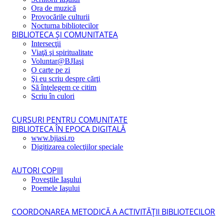
Ora de muzică
Provocările culturii
Nocturna bibliotecilor
BIBLIOTECA ŞI COMUNITATEA
Intersecţii
Viaţă şi spiritualitate
Voluntar@BJIaşi
O carte pe zi
Şi eu scriu despre cărţi
Să înţelegem ce citim
Scriu în culori
CURSURI PENTRU COMUNITATE
BIBLIOTECA ÎN EPOCA DIGITALĂ
www.bjiasi.ro
Digitizarea colecţiilor speciale
AUTORI COPIII
Poveştile Iaşului
Poemele Iaşului
COORDONAREA METODICĂ A ACTIVITĂŢII BIBLIOTECILOR