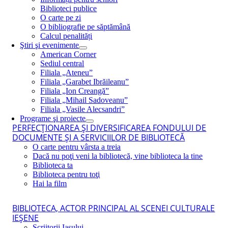
Biblioteci publice
O carte pe zi
O bibliografie pe săptămână
Calcul penalități
Ştiri şi evenimente
American Corner
Sediul central
Filiala „Ateneu”
Filiala „Garabet Ibrăileanu”
Filiala „Ion Creangă”
Filiala „Mihail Sadoveanu”
Filiala „Vasile Alecsandri”
Programe şi proiecte
PERFECŢIONAREA ŞI DIVERSIFICAREA FONDULUI DE
DOCUMENTE ŞI A SERVICIILOR DE BIBLIOTECĂ
O carte pentru vârsta a treia
Dacă nu poţi veni la bibliotecă, vine biblioteca la tine
Biblioteca ta
Biblioteca pentru toţi
Hai la film
BIBLIOTECA, ACTOR PRINCIPAL AL SCENEI CULTURALE
IEŞENE
Scriitorii Iaşului