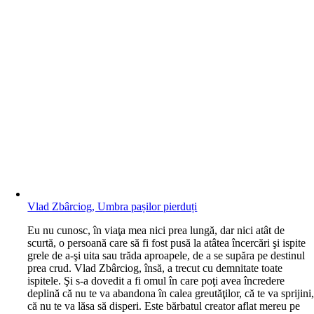
Vlad Zbârciog, Umbra pașilor pierduți
E
u nu cunosc, în viaţa mea nici prea lungă, dar nici atât de
scurtă, o persoană care să fi fost pusă la atâtea încercări şi ispite
grele de a-şi uita sau trăda aproapele, de a se supăra pe destinul
prea crud. Vlad Zbârciog, însă, a trecut cu demnitate toate
ispitele. Şi s-a dovedit a fi omul în care poţi avea încredere
deplină că nu te va abandona în calea greutăţilor, că te va sprijini
că nu te va lăsa să disperi. Este bărbatul creator aflat mereu pe