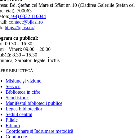
esa: Bd. Ștefan cel Mare și Sfânt nr. 10 (Clădirea Galeriile Ștefan cel
e, etaj), 700063
efon:
(+4) 0332 110044
ail:
contact@bjiasi.ro
b:
https://bjiasi.ro/
gram cu publicul:
i: 09.30 – 16.30
ți – Vineri: 09.00 – 20.00
bătă: 8.30 – 15.30
inică, Sărbători legale: Închis
SPRE BIBLIOTECĂ
Misiune şi viziune
Servicii
Biblioteca în cifre
Scurt istoric
Manifestul bibliotecii publice
Legea bibliotecilor
Sediul central
Filiale
Editură
Coordonare și îndrumare metodică
Conducere