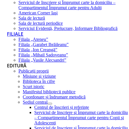
Serviciul de Inscriere şi Împrumut carte la domiciliu –
Compartimentul Împrumut carte pentru Adulţi
American Corner Iaşi
Sala de lectură
Sala de lectură periodice
Serviciul Evidenţă, Prelucrare, Informare Bibliografică
FILIALE
Filiala „Ateneu”
Filiala „Garabet Ibrăileanu”
Filiala „Ion Creangă”
Filiala „Mihail Sadoveanu”
Filiala „Vasile Alecsandri”
EDITURĂ
Publicații proprii
Misiune şi viziune
Biblioteca în cifre
Scurt istoric
Manifestul bibliotecii publice
Coordonare și îndrumare metodică
Sediul central
Centrul de înscrieri și referințe
Serviciul de Inscriere şi Împrumut carte la domiciliu
– Compartimentul Împrumut carte pentru Copii şi
Adolescenţi
Serviciul de Inscriere şi Împrumut carte la domiciliu