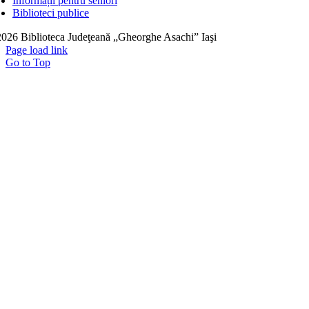
Informații pentru seniori
Biblioteci publice
026 Biblioteca Judeţeană „Gheorghe Asachi” Iaşi
Page load link
Go to Top