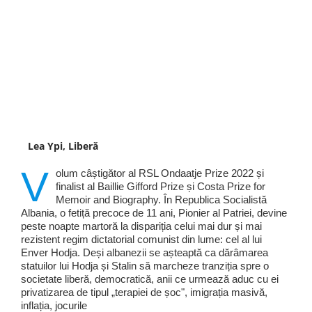
Lea Ypi, Liberă
V
olum câștigător al RSL Ondaatje Prize 2022 și
finalist al Baillie Gifford Prize și Costa Prize for
Memoir and Biography. În Republica Socialistă
Albania, o fetiță precoce de 11 ani, Pionier al Patriei, devine
peste noapte martoră la dispariția celui mai dur și mai
rezistent regim dictatorial comunist din lume: cel al lui
Enver Hodja. Deși albanezii se așteaptă ca dărâmarea
statuilor lui Hodja și Stalin să marcheze tranziția spre o
societate liberă, democratică, anii ce urmează aduc cu ei
privatizarea de tipul „terapiei de șoc", imigrația masivă,
inflația, jocurile