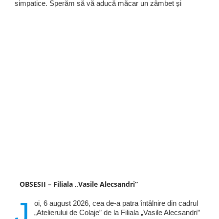
simpatice. Sperăm să vă aducă măcar un zâmbet și
OBSESII – Filiala „Vasile Alecsandri”
J
oi, 6 august 2026, cea de-a patra întâlnire din cadrul
„Atelierului de Colaje” de la Filiala „Vasile Alecsandri”