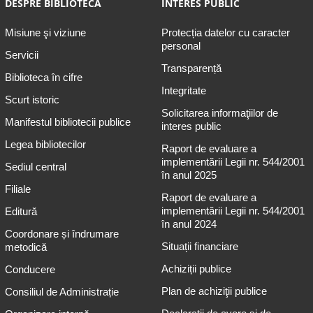
DESPRE BIBLIOTECĂ
INTERES PUBLIC
Misiune şi viziune
Protecția datelor cu caracter
personal
Servicii
Transparență
Biblioteca în cifre
Integritate
Scurt istoric
Solicitarea informaţiilor de
Manifestul bibliotecii publice
interes public
Legea bibliotecilor
Raport de evaluare a
implementării Legii nr. 544/2001
Sediul central
în anul 2025
Filiale
Raport de evaluare a
implementării Legii nr. 544/2001
Editură
în anul 2024
Coordonare și îndrumare
Situații financiare
metodică
Achiziții publice
Conducere
Plan de achiziţii publice
Consiliul de Administrație