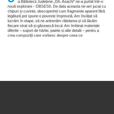
a Bibliotecii Județene „Gh. Asachi” ne-a purtat într-o
nouă explorare - OBSESII. De data aceasta ne-am jucat cu
chipuri și cuvinte, descoperind cum fragmente aparent fără
legătură pot spune o poveste împreună. Am învățat să
lucrăm în etape, să ne antrenăm răbdarea și să lăsăm
fiecare strat să-și găsească locul. Am îmbinat materiale
diferite – suport de hârtie, paiete și alte detalii – pentru a
crea compoziții care vorbesc despre ceea ce