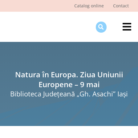
Skip
Catalog online
Contact
to
content
Tog
Nav
Des
Pagi
Şti
Natura în Europa. Ziua Uniunii
Europene – 9 mai
Pro
Biblioteca Judeţeană „Gh. Asachi” Iaşi
Int