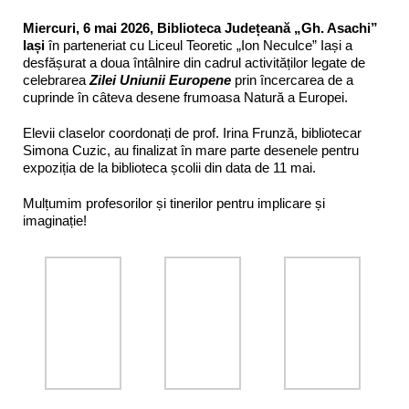
Miercuri,
6 mai 2026
, Biblioteca Județeană „Gh. Asachi”
Iași
în parteneriat cu Liceul Teoretic „Ion Neculce” Iași a
desfășurat a doua întâlnire din cadrul activităților legate de
celebrarea
Zilei Uniunii Europene
prin încercarea de a
cuprinde în câteva desene frumoasa Natură a Europei.
Elevii claselor coordonați de prof. Irina Frunză, bibliotecar
Simona Cuzic, au finalizat în mare parte desenele pentru
expoziția de la biblioteca școlii din data de 11 mai.
Mulțumim profesorilor și tinerilor pentru implicare și
imaginație!