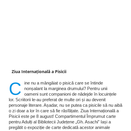
Ziua Internațională a Pisicii
C
ine nu a mângâiat o pisică care se întinde
nonșalant la marginea drumului? Pentru unii
oameni sunt companioni de nădejde în locuințele
lor. Scriitorii le-au preferat de multe ori și au devenit
personaje literare. Așadar, nu se putea ca pisicile să nu aibă
o zi doar a lor în care să fie răsfățate. Ziua Internațională a
Pisicii este pe 8 august! Compartimentul Împrumut carte
pentru Adulți al Bibliotecii Județene „Gh. Asachi” Iași a
pregătit o expoziție de carte dedicată acestor animale